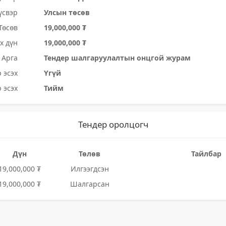
үсвэр
Улсын төсөв
Төсөв
19,000,000 ₮
х дүн
19,000,000 ₮
Арга
Тендер шалгаруулалтын онцгой журам
 эсэх
Үгүй
 эсэх
Тийм
Тендер оролцогч
Дүн
Төлөв
Тайлбар
19,000,000 ₮
Илгээгдсэн
19,000,000 ₮
Шалгарсан