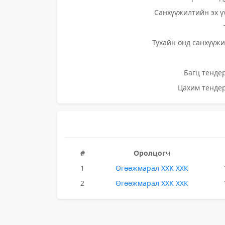
Санхүүжилтийн эх ү
Тухайн онд санхүүжи
Багц тендер
Цахим тендер
#
Оролцогч
1
Өгөөжмарал ХХК ХХК
2
Өгөөжмарал ХХК ХХК