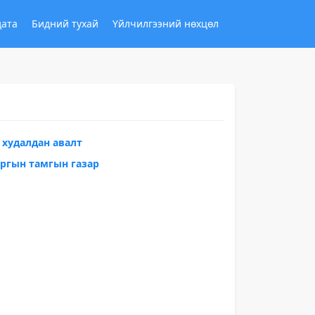
дата
Бидний тухай
Үйлчилгээний нөхцөл
худалдан авалт
аргын тамгын газар