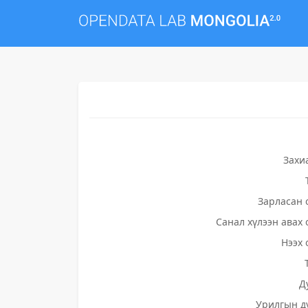
Захи
Зарласан 
Санал хүлээн авах 
Нээх 
Д
Урилгын д