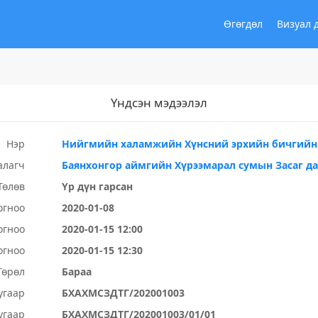
Өгөгдөл
Визуал 
Үндсэн мэдээлэл
Нэр
Нийгмийн халамжийн Хүнсний эрхийн бичгийн 
алагч
Баянхонгор аймгийн Хүрээмарал сумын Засаг д
Төлөв
Үр дүн гарсан
огноо
2020-01-08
огноо
2020-01-15 12:00
огноо
2020-01-15 12:30
Төрөл
Бараа
угаар
БХАХМСЗДТГ/202001003
угаар
БХАХМСЗДТГ/202001003/01/01