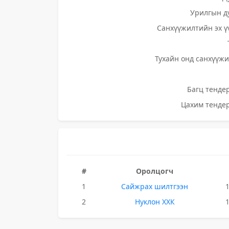
Урилгын д
Санхүүжилтийн эх ү
Тухайн онд санхүүжи
Багц тендер
Цахим тендер
#
Оролцогч
1
Сайжрах шилтгээн
2
Нуклон ХХК