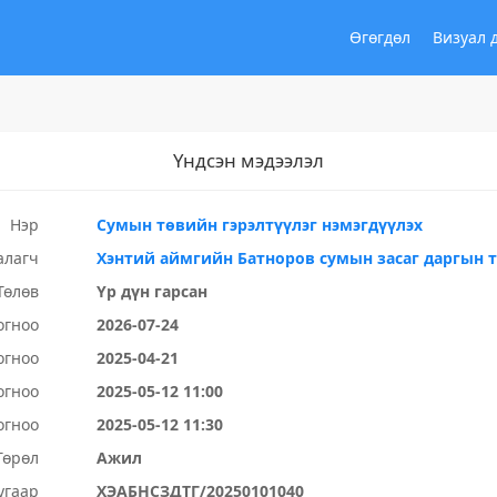
Өгөгдөл
Визуал 
Үндсэн мэдээлэл
Нэр
Сумын төвийн гэрэлтүүлэг нэмэгдүүлэх
алагч
Хэнтий аймгийн Батноров сумын засаг даргын 
Төлөв
Үр дүн гарсан
огноо
2026-07-24
огноо
2025-04-21
огноо
2025-05-12 11:00
огноо
2025-05-12 11:30
Төрөл
Ажил
угаар
ХЭАБНСЗДТГ/20250101040