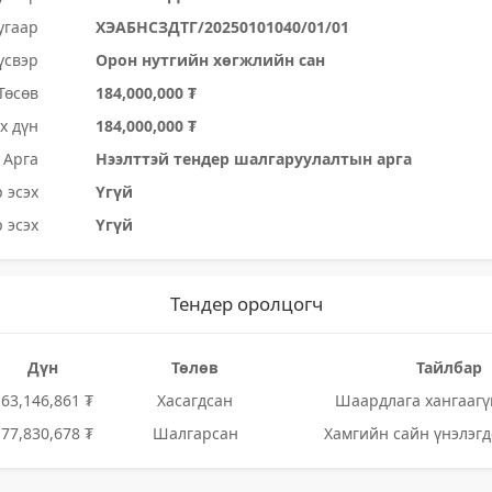
угаар
ХЭАБНСЗДТГ/20250101040/01/01
үсвэр
Орон нутгийн хөгжлийн сан
Төсөв
184,000,000 ₮
х дүн
184,000,000 ₮
Арга
Нээлттэй тендер шалгаруулалтын арга
 эсэх
Үгүй
 эсэх
Үгүй
Тендер оролцогч
Дүн
Төлөв
Тайлбар
163,146,861 ₮
Хасагдсан
Шаардлага хангаагү
177,830,678 ₮
Шалгарсан
Хамгийн сайн үнэлэгд