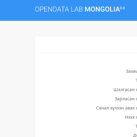
Захи
Шалгасан 
Зарласан 
Санал хүлээн авах 
Нээх 
Д