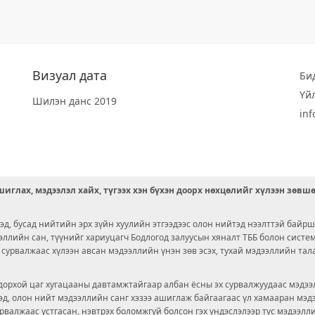
Визуал дата
Би
Үй
Шилэн данс 2019
in
иглах, мэдээлэл хайх, түгээх хэн бүхэн доорх нөхцөлийг хүлээн зөвш
д, бусад нийтийн эрх зүйн хуулийн этгээдээс олон нийтэд нээлттэй байрш
ээллийн сан, түүнийг хариуцагч Бодлогод залуусын хяналт ТББ болон сист
х сурвалжаас хүлээн авсан мэдээллийн үнэн зөв эсэх, тухай мэдээллийн тал
орхой цаг хугацааны давтамжтайгаар албан ёсны эх сурвалжуудаас мэдээл
© 2026 OPENDATA LAB MONGOLIA.
ргэд, олон нийт мэдээллийн санг хэзээ ашиглаж байгаагаас үл хамааран мэ
урвалжаас устгасан, нэвтрэх боломжгүй болсон гэх үндэслэлээр тус мэдээлл