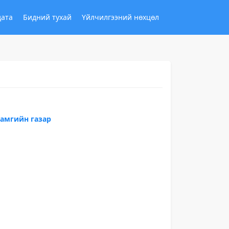
дата
Бидний тухай
Үйлчилгээний нөхцөл
тамгийн газар