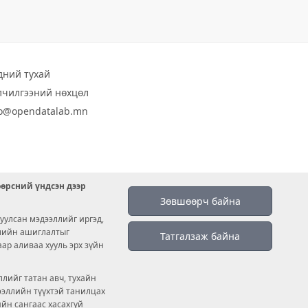
дний тухай
лчилгээний нөхцөл
fo@opendatalab.mn
өөрсний үндсэн дээр
Зөвшөөрч байна
уулсан мэдээллийг иргэд,
емийн ашиглалтыг
Татгалзаж байна
аар аливаа хууль эрх зүйн
лийг татан авч, тухайн
дээллийн түүхтэй танилцах
ийн сангаас хасахгүй