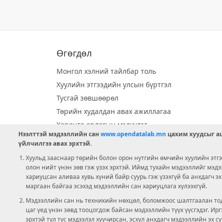
Өгөгдөл
Монгол хэлний тайлбар толь
Хуулийн этгээдийн улсын бүртгэл
Тусгай зөвшөөрөл
Төрийн худалдан авах ажиллагаа
Хөрөнгө орлогын мэдүүлэг
Нээлттэй мэдээллийн сан
www.opendatalab.mn
цахим хуудсыг аш
Орон нутгийн хөгжлийн сан
үйлчилгээ авах эрхтэй.
Шилэн данс
Хуульд зааснаар төрийн болон орон нутгийн өмчийн хуулийн этгээ
Ээлжит сонгууль
олон нийт үнэн зөв гэж үзэх эрхтэй. Иймд тухайн мэдээллийг мэд
хариуцсан аливаа хувь хүний байр суурь гэж үзэхгүй ба анхдагч э
Ашигт малтмал тусгай зөвшөөрөл
маргаан байгаа эсэхэд мэдээллийн сан хариуцлага хүлээхгүй.
Мэдээллийн сан нь техникийн нөхцөл, боломжоос шалтгаалан тод
цаг үед үнэн зөвд тооцогдож байсан мэдээллийн түүх үүсгэдэг. И
эрхтэй тул тус мэдээлэл хуучирсан, эсхүл анхдагч мэдээллийн эх с