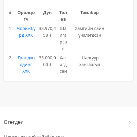
#
Оролцо
Дүн
Төл
Тайлбар
гч
өв
1
Чорьжбү
33,970,4
Ша
Хамгийн сайн
рд ХХК
58 ₮
лга
үнэлэгдсэн
рса
н
2
Грандхо
35,000,0
Хас
Шалгуур
лдинг
00 ₮
агд
хангаагүй
ХХК
сан
Өгөгдөл
Монгол хэлний тайлбар толь