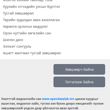
Хуулийн этгээдийн улсын бүртгэл
Тусгай зөвшөөрөл
Төрийн худалдан авах ажиллагаа
Хөрөнгө орлогын мэдүүлэг
Орон нутгийн хөгжлийн сан
Шилэн данс
Ээлжит сонгууль
Ашигт малтмал тусгай зөвшөөрөл
Визуал дата
Зөвшөөрч байна
Шилэн данс 2019
Татгалзаж байна
Бидний тухай
Үйлчилгээний нөхцөл
info@opendatalab.mn
Нээлттэй мэдээллийн сан
www.opendatalab.mn
цахим хуудсыг
ашиглах, мэдээлэл хайх, түгээх хэн бүхэн доорх нөхцөлийг хүлээн
© 2026 OPENDATA LAB MONGOLIA.
зөвшөөрсний үндсэн дээр үйлчилгээ авах эрхтэй.