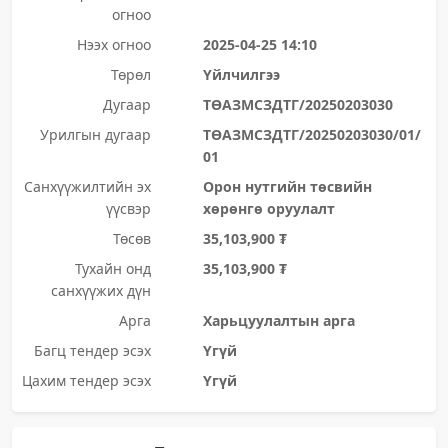
огноо
Нээх огноо
2025-04-25 14:10
Төрөл
Үйлчилгээ
Дугаар
ТӨАЗМСЗДТГ/20250203030
Урилгын дугаар
ТӨАЗМСЗДТГ/20250203030/01/
01
Санхүүжилтийн эх
Орон нутгийн төсвийн
үүсвэр
хөрөнгө оруулалт
Төсөв
35,103,900 ₮
Тухайн онд
35,103,900 ₮
санхүүжих дүн
Арга
Харьцуулалтын арга
Багц тендер эсэх
Үгүй
Цахим тендер эсэх
Үгүй