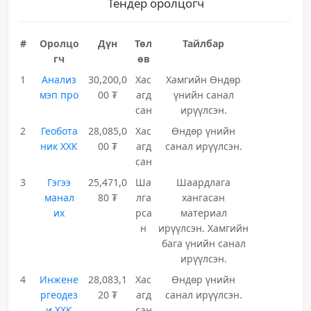
Тендер оролцогч
#
Оролцо
Дүн
Төл
Тайлбар
гч
өв
1
Анализ
30,200,0
Хас
Хамгийн Өндөр
мэп про
00 ₮
агд
үнийн санал
сан
ирүүлсэн.
2
Геобота
28,085,0
Хас
Өндөр үнийн
ник ХХК
00 ₮
агд
санал ирүүлсэн.
сан
3
Гэгээ
25,471,0
Ша
Шаардлага
манал
80 ₮
лга
хангасан
их
рса
материал
н
ирүүлсэн. Хамгийн
бага үнийн санал
ирүүлсэн.
4
Инжене
28,083,1
Хас
Өндөр үнийн
ргеодез
20 ₮
агд
санал ирүүлсэн.
и ХХК
сан