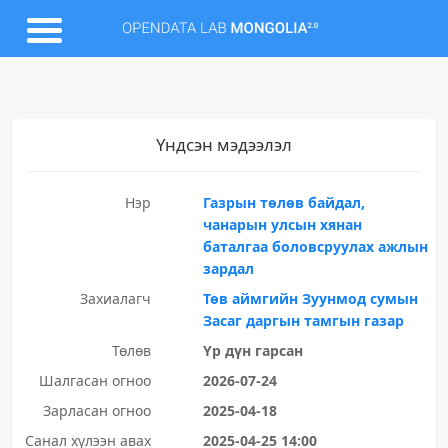
Үндсэн мэдээлэл
Нэр
Газрын төлөв байдал,
чанарын улсын хянан
баталгаа боловсруулах ажлын
зардал
Захиалагч
Төв аймгийн Зуунмод сумын
Засаг даргын тамгын газар
Төлөв
Үр дүн гарсан
Шалгасан огноо
2026-07-24
Зарласан огноо
2025-04-18
Санал хүлээн авах
2025-04-25 14:00