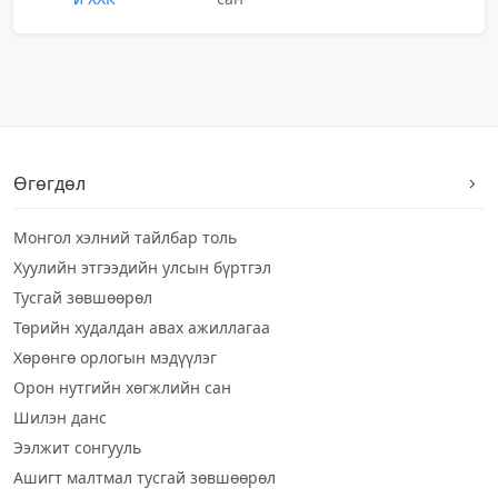
Өгөгдөл
Монгол хэлний тайлбар толь
Хуулийн этгээдийн улсын бүртгэл
Тусгай зөвшөөрөл
Төрийн худалдан авах ажиллагаа
Хөрөнгө орлогын мэдүүлэг
Орон нутгийн хөгжлийн сан
Шилэн данс
Ээлжит сонгууль
Ашигт малтмал тусгай зөвшөөрөл