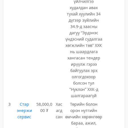
үйлчилгээ
худалдан авах
тухай хуулийн 34
дүгээр зүйлийн
34.9-д заасны
дагуу “Эрдэнэс
үндэсний судалгаа
хөгжлийн төв” ХХК
нь шаардлага
хангасан тендер
ирүүлж гэрээ
байгуулах эрх
олгогдохоор
болсон тул
“Нуклон” ХХК-д
шалгараагүй
3
Стар
58,000,0
Хас
Төрийн болон
энержи
00 ₮
агд
орон нутгийн
сервис
сан
өмчийн хөрөнгөөр
бараа, ажил,