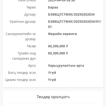
Нээх огноо
2025-04-09 09:30
Төрөл
Бараа
Дугаар
БЗӨБЦТСТӨХК/20250202034
Урилгын дугаар
БЗӨБЦТСТӨХК/20250202034/01/
01
Санхүүжилтийн эх
Өөрийн хөрөнгө
үүсвэр
Төсөв
60,300,000 ₮
Тухайн онд
60,300,000 ₮
санхүүжих дүн
Арга
Харьцуулалтын арга
Багц тендер эсэх
Үгүй
Цахим тендер эсэх
Үгүй
Тендер оролцогч