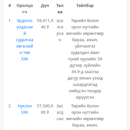
#
Оролцо
Дүн
Төл
Тайлбар
гч
өв
1
Эрдэнэс
59,411,4
Ша
Төрийн болон
үндэсни
40 ₮
лга
орон нутгийн
й
рса
өмчийн хөрөнгөөр
судалгаа
н
бараа, ажил,
хөгжлий
үйлчилгээ
н төв
худалдан авах
ХХК
тухай хуулийн 34
дүгээр зүйлийн
34.9-д заасны
дагуу хянан үзхэд
шаардлагад
нийцсэн тендер
ирүүлсэн
2
Нуклон
57,500,0
Хас
Төрийн болон
ХХК
00 ₮
агд
орон нутгийн
сан
өмчийн хөрөнгөөр
бараа, ажил,