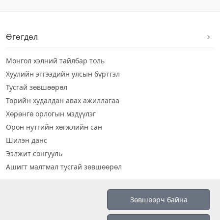
Өгөгдөл
Монгол хэлний тайлбар толь
Хуулийн этгээдийн улсын бүртгэл
Тусгай зөвшөөрөл
Төрийн худалдан авах ажиллагаа
Хөрөнгө орлогын мэдүүлэг
Орон нутгийн хөгжлийн сан
Шилэн данс
Ээлжит сонгууль
Ашигт малтмал тусгай зөвшөөрөл
Визуал дата
Зөвшөөрч байна
Шилэн данс 2019