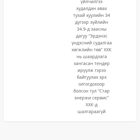
үйлчилгээ
худалдан авах
тухай хуулийн 34
дүгээр зүйлийн
34.9-д заасны
дагуу “Эрдэнэс
үндэсний судалгаа
хөгжлийн төв” ХХК
нь шаардлага
хангасан тендер
ирүүлж гэрээ
байгуулах эрх
олгогдохоор
болсон тул “Стар
энержи сервис”
ХХК-д
шалгараагүй