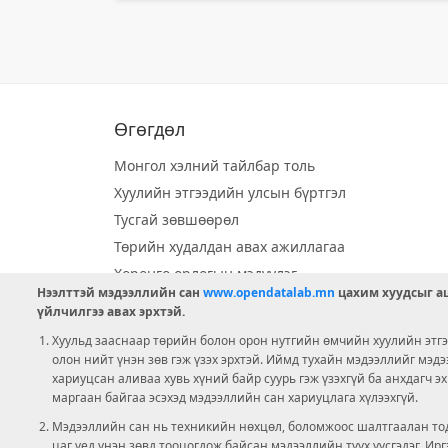
Өгөгдөл
Монгол хэлний тайлбар толь
Хуулийн этгээдийн улсын бүртгэл
Тусгай зөвшөөрөл
Төрийн худалдан авах ажиллагаа
Хөрөнгө орлогын мэдүүлэг
Нээлттэй мэдээллийн сан
www.opendatalab.mn
цахим хуудсыг аш
Орон нутгийн хөгжлийн сан
үйлчилгээ авах эрхтэй.
Шилэн данс
Хуульд зааснаар төрийн болон орон нутгийн өмчийн хуулийн этгээ
Ээлжит сонгууль
олон нийт үнэн зөв гэж үзэх эрхтэй. Иймд тухайн мэдээллийг мэд
хариуцсан аливаа хувь хүний байр суурь гэж үзэхгүй ба анхдагч э
Ашигт малтмал тусгай зөвшөөрөл
маргаан байгаа эсэхэд мэдээллийн сан хариуцлага хүлээхгүй.
Мэдээллийн сан нь техникийн нөхцөл, боломжоос шалтгаалан тод
цаг үед үнэн зөвд тооцогдож байсан мэдээллийн түүх үүсгэдэг. И