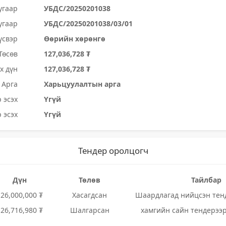
угаар
УБДС/20250201038
угаар
УБДС/20250201038/03/01
үсвэр
Өөрийн хөрөнгө
Төсөв
127,036,728 ₮
х дүн
127,036,728 ₮
Арга
Харьцуулалтын арга
 эсэх
Үгүй
 эсэх
Үгүй
Тендер оролцогч
Дүн
Төлөв
Тайлбар
126,000,000 ₮
Хасагдсан
Шаардлагад нийцсэн тенд
126,716,980 ₮
Шалгарсан
хамгийн сайн тендерээ