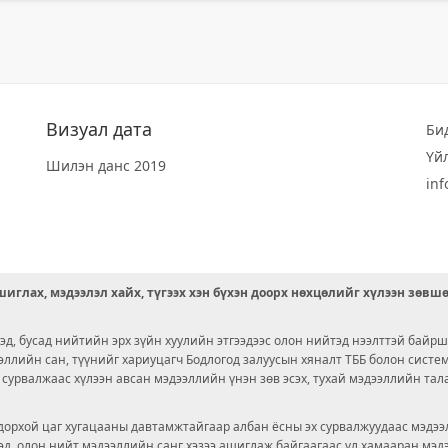
Визуал дата
Би
Үй
Шилэн данс 2019
in
иглах, мэдээлэл хайх, түгээх хэн бүхэн доорх нөхцөлийг хүлээн зөвш
д, бусад нийтийн эрх зүйн хуулийн этгээдээс олон нийтэд нээлттэй байрш
ээллийн сан, түүнийг хариуцагч Бодлогод залуусын хяналт ТББ болон сист
х сурвалжаас хүлээн авсан мэдээллийн үнэн зөв эсэх, тухай мэдээллийн тал
орхой цаг хугацааны давтамжтайгаар албан ёсны эх сурвалжуудаас мэдээл
© 2026 OPENDATA LAB MONGOLIA.
ргэд, олон нийт мэдээллийн санг хэзээ ашиглаж байгаагаас үл хамааран мэ