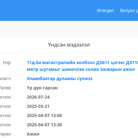
Өгөгдөл
Визуал 
Үндсэн мэдээлэл
Нэр
11д-6а магистралийн холбоос ДХ611 цэгээс ДХ11
метр шугамыг шинэчлэн солих засварын ажил
алагч
Улаанбаатар дулааны сүлжээ
Төлөв
Үр дүн гарсан
огноо
2026-07-24
огноо
2025-03-21
огноо
2025-04-07 13:00
огноо
2025-04-07 13:30
Төрөл
Ажил