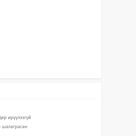
ер ирүүлээгүй
р шалаграсан