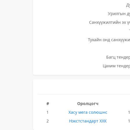
Д
Урилгын д
Санхүүжилтийн эх ү
Тухайн онд санхүүжи
Багц тендер
Цахим тендер
#
Оролцогч
1
Хасу мега солюшнс
2
Нэкстстандарт ХХК