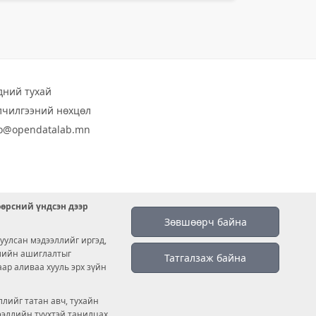
дний тухай
лчилгээний нөхцөл
fo@opendatalab.mn
өөрсний үндсэн дээр
Зөвшөөрч байна
уулсан мэдээллийг иргэд,
емийн ашиглалтыг
Татгалзаж байна
аар аливаа хууль эрх зүйн
лийг татан авч, тухайн
дээллийн түүхтэй танилцах