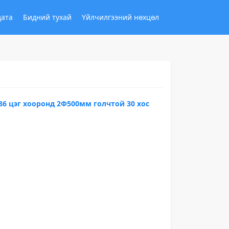
дата
Бидний тухай
Үйлчилгээний нөхцөл
86 цэг хооронд 2Ф500мм голчтой 30 хос