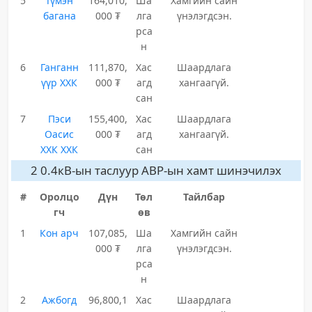
5
Түмэн
164,010,
Ша
Хамгийн сайн
багана
000 ₮
лга
үнэлэгдсэн.
рса
н
6
Ганганн
111,870,
Хас
Шаардлага
үүр ХХК
000 ₮
агд
хангаагүй.
сан
7
Пэси
155,400,
Хас
Шаардлага
Оасис
000 ₮
агд
хангаагүй.
ХХК ХХК
сан
2 0.4кВ-ын таслуур АВР-ын хамт шинэчилэх
#
Оролцо
Дүн
Төл
Тайлбар
гч
өв
1
Кон арч
107,085,
Ша
Хамгийн сайн
000 ₮
лга
үнэлэгдсэн.
рса
н
2
Ажбогд
96,800,1
Хас
Шаардлага