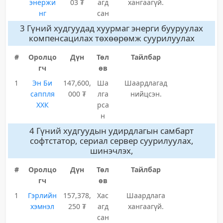
энержи
03 ₮
агд
хангаагүй.
нг
сан
3 Гүний худгуудад хуурмаг энерги бууруулах
компенсацилах төхөөрөмж суурилуулах
#
Оролцо
Дүн
Төл
Тайлбар
гч
өв
1
Эн Би
147,600,
Ша
Шаардлагад
саппля
000 ₮
лга
нийцсэн.
ХХК
рса
н
4 Гүний худгуудын удирдлагын самбарт
софтстатор, сериал сервер суурилуулах,
шинэчлэх,
#
Оролцо
Дүн
Төл
Тайлбар
гч
өв
1
Гэрлийн
157,378,
Хас
Шаардлага
хэмнэл
250 ₮
агд
хангаагүй.
сан