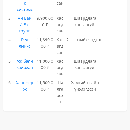
к
сан
системс
3
Ай Вай
9,900,00
Хас
Шаардлага
И Зэт
0 ₮
агд
хангаагүй.
групп
сан
4
Ред
11,890,0
Хас
2-т эрэмбэлэгдсэн.
линкс
00 ₮
агд
сан
5
Аж баян
11,000,0
Хас
Шаардлага
хайрхан
00 ₮
агд
хангаагүй.
сан
6
Хаанфер
11,500,0
Ша
Хамгийн сайн
ро
00 ₮
лга
үнэлэгдсэн
рса
н