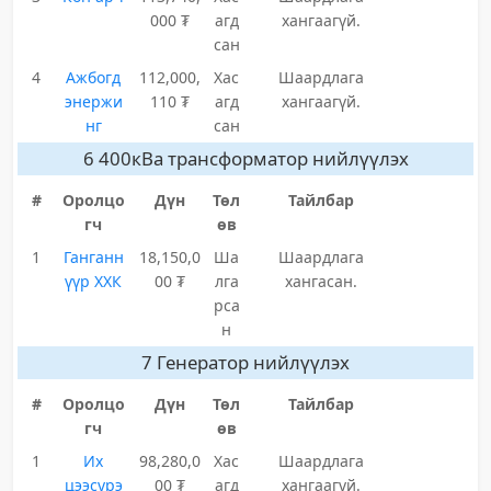
000 ₮
агд
хангаагүй.
сан
4
Ажбогд
112,000,
Хас
Шаардлага
энержи
110 ₮
агд
хангаагүй.
нг
сан
6 400кВа трансформатор нийлүүлэх
#
Оролцо
Дүн
Төл
Тайлбар
гч
өв
1
Ганганн
18,150,0
Ша
Шаардлага
үүр ХХК
00 ₮
лга
хангасан.
рса
н
7 Генератор нийлүүлэх
#
Оролцо
Дүн
Төл
Тайлбар
гч
өв
1
Их
98,280,0
Хас
Шаардлага
цээсүрэ
00 ₮
агд
хангаагүй.