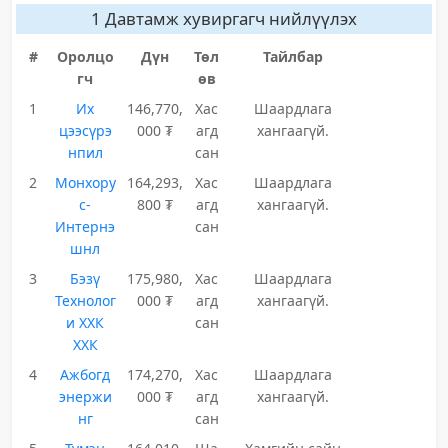
1 Давтамж хувиргагч нийлүүлэх
#
Оролцо
Дүн
Төл
Тайлбар
гч
өв
1
Их
146,770,
Хас
Шаардлага
цээсүрэ
000 ₮
агд
хангаагүй.
нпил
сан
2
Монхору
164,293,
Хас
Шаардлага
с-
800 ₮
агд
хангаагүй.
Интернэ
сан
шнл
3
Бэзү
175,980,
Хас
Шаардлага
Технолог
000 ₮
агд
хангаагүй.
и ХХК
сан
ХХК
4
Ажбогд
174,270,
Хас
Шаардлага
энержи
000 ₮
агд
хангаагүй.
нг
сан