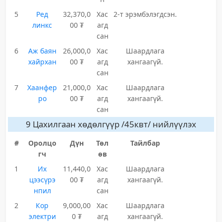
5
Ред
32,370,0
Хас
2-т эрэмбэлэгдсэн.
линкс
00 ₮
агд
сан
6
Аж баян
26,000,0
Хас
Шаардлага
хайрхан
00 ₮
агд
хангаагүй.
сан
7
Хаанфер
21,000,0
Хас
Шаардлага
ро
00 ₮
агд
хангаагүй.
сан
9 Цахилгаан хөдөлгүүр /45квт/ нийлүүлэх
#
Оролцо
Дүн
Төл
Тайлбар
гч
өв
1
Их
11,440,0
Хас
Шаардлага
цээсүрэ
00 ₮
агд
хангаагүй.
нпил
сан
2
Кор
9,000,00
Хас
Шаардлага
электри
0 ₮
агд
хангаагүй.