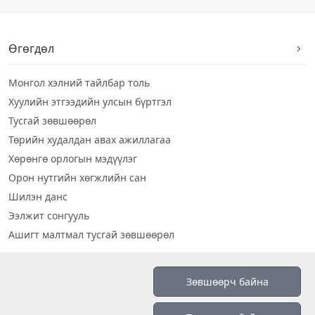
Өгөгдөл
Монгол хэлний тайлбар толь
Хуулийн этгээдийн улсын бүртгэл
Тусгай зөвшөөрөл
Төрийн худалдан авах ажиллагаа
Хөрөнгө орлогын мэдүүлэг
Орон нутгийн хөгжлийн сан
Шилэн данс
Ээлжит сонгууль
Ашигт малтмал тусгай зөвшөөрөл
Визуал дата
Зөвшөөрч байна
Шилэн данс 2019