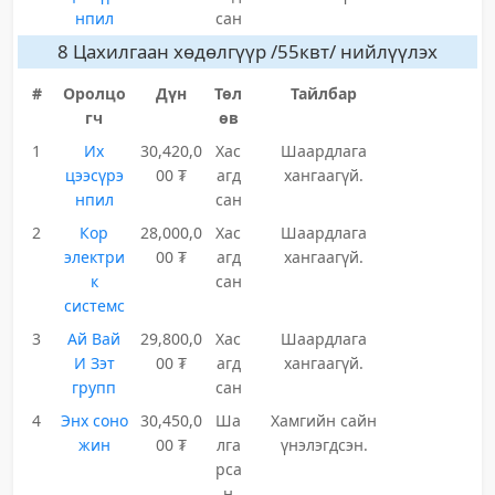
нпил
сан
8 Цахилгаан хөдөлгүүр /55квт/ нийлүүлэх
#
Оролцо
Дүн
Төл
Тайлбар
гч
өв
1
Их
30,420,0
Хас
Шаардлага
цээсүрэ
00 ₮
агд
хангаагүй.
нпил
сан
2
Кор
28,000,0
Хас
Шаардлага
электри
00 ₮
агд
хангаагүй.
к
сан
системс
3
Ай Вай
29,800,0
Хас
Шаардлага
И Зэт
00 ₮
агд
хангаагүй.
групп
сан
4
Энх соно
30,450,0
Ша
Хамгийн сайн
жин
00 ₮
лга
үнэлэгдсэн.
рса
н