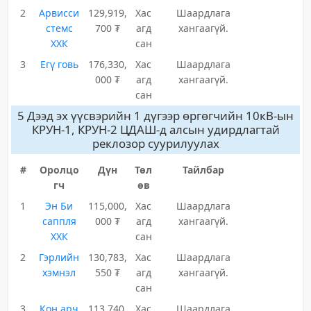
2
Арвисси
129,919,
Хас
Шаардлага
стемс
700 ₮
агд
хангаагүй.
ХХК
сан
3
Егү говь
176,330,
Хас
Шаардлага
000 ₮
агд
хангаагүй.
сан
5 Дээд эх үүсвэрийн 1 дүгээр өргөгчийн 10кВ-ын
КРУН-1, КРУН-2 ЦДАШ-д алсын удирдлагтай
реклозор суурилуулах
#
Оролцо
Дүн
Төл
Тайлбар
гч
өв
1
Эн Би
115,000,
Хас
Шаардлага
саппля
000 ₮
агд
хангаагүй.
ХХК
сан
2
Гэрлийн
130,783,
Хас
Шаардлага
хэмнэл
550 ₮
агд
хангаагүй.
сан
3
Кон арч
113,740,
Хас
Шаардлага