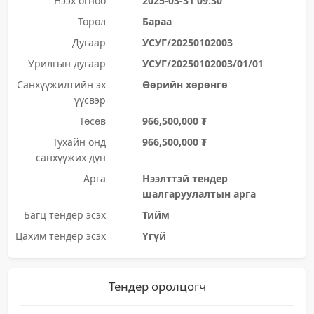
Нээх огноо
2025-03-31 09:30
Төрөл
Бараа
Дугаар
УСУГ/20250102003
Урилгын дугаар
УСУГ/20250102003/01/01
Санхүүжилтийн эх
Өөрийн хөрөнгө
үүсвэр
Төсөв
966,500,000 ₮
Тухайн онд
966,500,000 ₮
санхүүжих дүн
Арга
Нээлттэй тендер
шалгаруулалтын арга
Багц тендер эсэх
Тийм
Цахим тендер эсэх
Үгүй
Тендер оролцогч