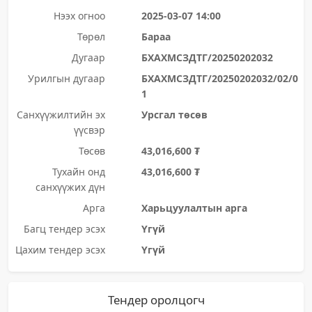
Нээх огноо
2025-03-07 14:00
Төрөл
Бараа
Дугаар
БХАХМСЗДТГ/20250202032
Урилгын дугаар
БХАХМСЗДТГ/20250202032/02/0
1
Санхүүжилтийн эх
Урсгал төсөв
үүсвэр
Төсөв
43,016,600 ₮
Тухайн онд
43,016,600 ₮
санхүүжих дүн
Арга
Харьцуулалтын арга
Багц тендер эсэх
Үгүй
Цахим тендер эсэх
Үгүй
Тендер оролцогч