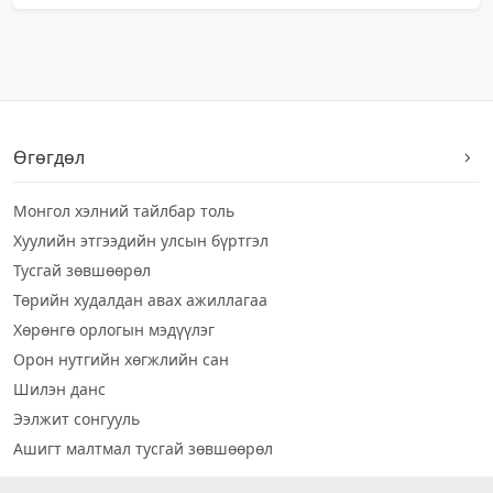
Өгөгдөл
Монгол хэлний тайлбар толь
Хуулийн этгээдийн улсын бүртгэл
Тусгай зөвшөөрөл
Төрийн худалдан авах ажиллагаа
Хөрөнгө орлогын мэдүүлэг
Орон нутгийн хөгжлийн сан
Шилэн данс
Ээлжит сонгууль
Ашигт малтмал тусгай зөвшөөрөл
Визуал дата