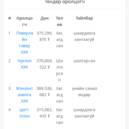
Тендер оролцогч
#
Оролцо
Дүн
Төл
Тайлбар
гч
өв
1
Поверла
375,299,
Хас
шаардлага
йн
870 ₮
агд
хангаагүй
товер
сан
ХХК
2
Нуклон
370,604,
Ша
шалгарсан
ХХК
522 ₮
лга
рса
н
3
Мэнхэнт
389,536,
Хас
үнийн санал
ахилга
682 ₮
агд
өндөр
ХХК
сан
4
Цогт-
315,082,
Хас
шаардлага
Онон
435 ₮
агд
хангаагүй
сан