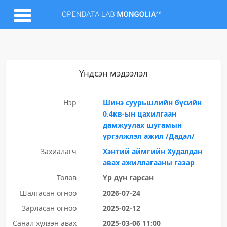
Үндсэн мэдээлэл
Нэр
Шинэ суурьшлийн бүсийн
0.4кв-ын цахилгаан
дамжуулах шугамын
үргэлжлэл ажил /Дадал/
Захиалагч
Хэнтий аймгийн Худалдан
авах ажиллагааны газар
Төлөв
Үр дүн гарсан
Шалгасан огноо
2026-07-24
Зарласан огноо
2025-02-12
Санал хүлээн авах
2025-03-06 11:00