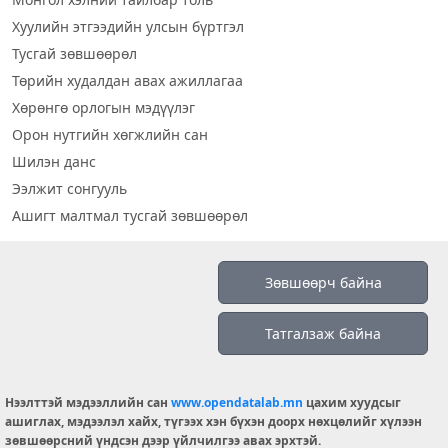
Хуулийн этгээдийн улсын бүртгэл
Тусгай зөвшөөрөл
Төрийн худалдан авах ажиллагаа
Хөрөнгө орлогын мэдүүлэг
Орон нутгийн хөгжлийн сан
Шилэн данс
Ээлжит сонгууль
Ашигт малтмал тусгай зөвшөөрөл
Визуал дата
Зөвшөөрч байна
Шилэн данс 2019
Татгалзаж байна
Бидний тухай
Үйлчилгээний нөхцөл
info@opendatalab.mn
Нээлттэй мэдээллийн сан
www.opendatalab.mn
цахим хуудсыг
ашиглах, мэдээлэл хайх, түгээх хэн бүхэн доорх нөхцөлийг хүлээн
© 2026 OPENDATA LAB MONGOLIA.
зөвшөөрсний үндсэн дээр үйлчилгээ авах эрхтэй.