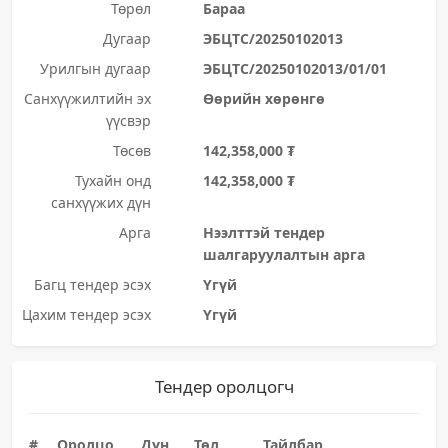
Төрөл
Бараа
Дугаар
ЭБЦТС/20250102013
Урилгын дугаар
ЭБЦТС/20250102013/01/01
Санхүүжилтийн эх
Өөрийн хөрөнгө
үүсвэр
Төсөв
142,358,000 ₮
Тухайн онд
142,358,000 ₮
санхүүжих дүн
Арга
Нээлттэй тендер
шалгаруулалтын арга
Багц тендер эсэх
Үгүй
Цахим тендер эсэх
Үгүй
Тендер оролцогч
#
Оролцо
Дүн
Төл
Тайлбар