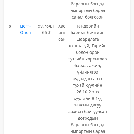
барааны багцад
импортын бараа
санал болгосон
8
Цогт-
59,764,1
Хас
Тендерийн
Онон
66 ₮
агд
баримт бичгийн
сан
шаардлага
хангаагүй, Төрийн
болон орон
тутгийн хөрөнгөөр
бараа, ажил,
үйлчилгээ
худалдан авах
тухай хуулийн
26.10.2 энэ
хуулийн 8.1-д
заасны дагуу
зохион байгуулсан
дотоодын
барааны багцад
импортын бараа