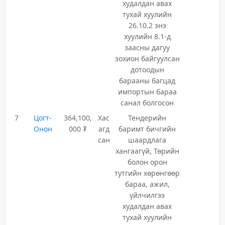
худалдан авах
тухай хуулийн
26.10.2 энэ
хуулийн 8.1-д
заасны дагуу
зохион байгуулсан
дотоодын
барааны багцад
импортын бараа
санал болгосон
7
Цогт-
364,100,
Хас
Тендерийн
Онон
000 ₮
агд
баримт бичгийн
сан
шаардлага
хангаагүй, Төрийн
болон орон
тутгийн хөрөнгөөр
бараа, ажил,
үйлчилгээ
худалдан авах
тухай хуулийн