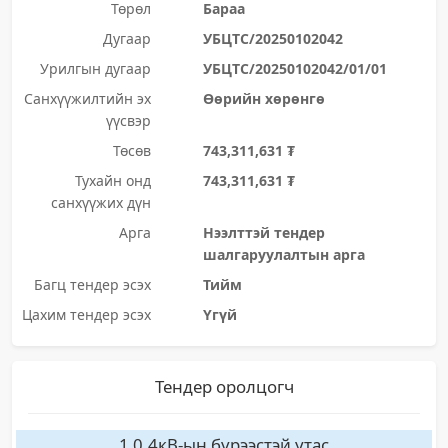
Төрөл
Бараа
Дугаар
УБЦТС/20250102042
Урилгын дугаар
УБЦТС/20250102042/01/01
Санхүүжилтийн эх
Өөрийн хөрөнгө
үүсвэр
Төсөв
743,311,631 ₮
Тухайн онд
743,311,631 ₮
санхүүжих дүн
Арга
Нээлттэй тендер
шалгаруулалтын арга
Багц тендер эсэх
Тийм
Цахим тендер эсэх
Үгүй
Тендер оролцогч
1 0.4кВ-ын бүрээстэй утас