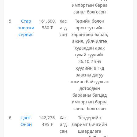
импортын бараа
санал болгосон
5
Стар
161,600,
Хас
Төрийн болон
энержи
580 ₮
агд
орон тутгийн
сервис
сан
хөрөнгөөр бараа,
ажил, үйлчилгээ
худалдан авах
тухай хуулийн
26.10.2 энэ
хуулийн 8.1-д
заасны дагуу
зохион байгуулсан
дотоодын
барааны багцад
импортын бараа
санал болгосон
6
Цогт-
142,278,
Хас
Тендерийн
Онон
495 ₮
агд
баримт бичгийн
сан
шаардлага