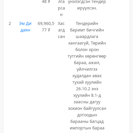
48 ₮
лга
үнэлэгдсэн тендер
рса
ирүүлсэн.
н
2
Эм Ди
69,960,5
Хас
Тендерийн
даян
77 ₮
агд
баримт бичгийн
сан
шаардлага
хангаагүй, Төрийн
болон орон
тутгийн хөрөнгөөр
бараа, ажил,
үйлчилгээ
худалдан авах
тухай хуулийн
26.10.2 энэ
хуулийн 8.1-д
заасны дагуу
зохион байгуулсан
дотоодын
барааны багцад
импортын бараа