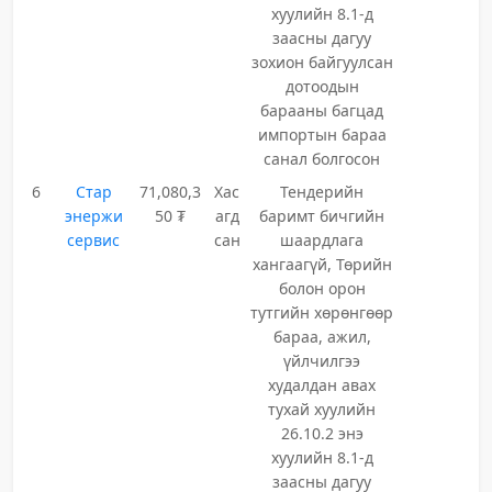
хуулийн 8.1-д
заасны дагуу
зохион байгуулсан
дотоодын
барааны багцад
импортын бараа
санал болгосон
6
Стар
71,080,3
Хас
Тендерийн
энержи
50 ₮
агд
баримт бичгийн
сервис
сан
шаардлага
хангаагүй, Төрийн
болон орон
тутгийн хөрөнгөөр
бараа, ажил,
үйлчилгээ
худалдан авах
тухай хуулийн
26.10.2 энэ
хуулийн 8.1-д
заасны дагуу