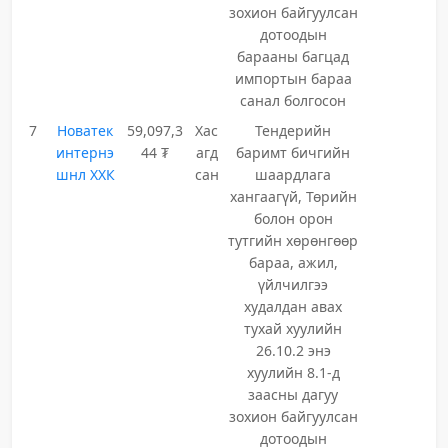
зохион байгуулсан
дотоодын
барааны багцад
импортын бараа
санал болгосон
7
Новатек
59,097,3
Хас
Тендерийн
интернэ
44 ₮
агд
баримт бичгийн
шнл ХХК
сан
шаардлага
хангаагүй, Төрийн
болон орон
тутгийн хөрөнгөөр
бараа, ажил,
үйлчилгээ
худалдан авах
тухай хуулийн
26.10.2 энэ
хуулийн 8.1-д
заасны дагуу
зохион байгуулсан
дотоодын