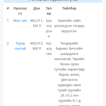
#
Оролцо
Дүн
Төл
Тайлбар
гч
өв
1
Мон сип
482,411,
Ша
Хамгийн сайн
765 ₮
лга
үнэлэгдсэн тендер
рса
ирүүлсэн.
н
2
Гоулд
400,013,
Хас
Тендерийн
сэнтий
900 ₮
агд
баримт бичгийн
сан
шаардлага
хангаагүй, Төрийн
болон орон
тутгийн хөрөнгөөр
бараа, ажил,
үйлчилгээ
худалдан авах
тухай хуулийн
26.10.2 энэ
хуулийн 8.1-д
заасны дагуу