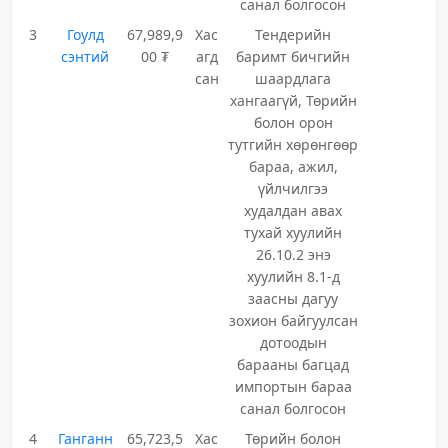
санал болгосон
3
Гоулд
67,989,9
Хас
Тендерийн
сэнтий
00 ₮
агд
баримт бичгийн
сан
шаардлага
хангаагүй, Төрийн
болон орон
тутгийн хөрөнгөөр
бараа, ажил,
үйлчилгээ
худалдан авах
тухай хуулийн
26.10.2 энэ
хуулийн 8.1-д
заасны дагуу
зохион байгуулсан
дотоодын
барааны багцад
импортын бараа
санал болгосон
4
Ганганн
65,723,5
Хас
Төрийн болон