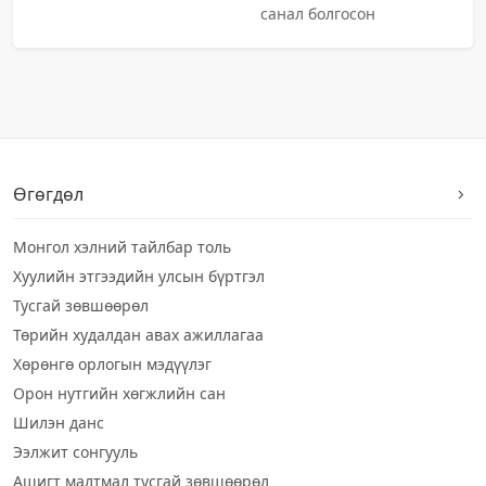
санал болгосон
Өгөгдөл
Монгол хэлний тайлбар толь
Хуулийн этгээдийн улсын бүртгэл
Тусгай зөвшөөрөл
Төрийн худалдан авах ажиллагаа
Хөрөнгө орлогын мэдүүлэг
Орон нутгийн хөгжлийн сан
Шилэн данс
Ээлжит сонгууль
Ашигт малтмал тусгай зөвшөөрөл