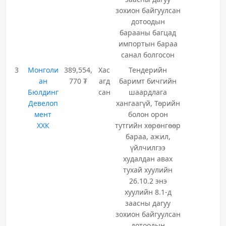
зохион байгуулсан
дотоодын
барааны багцад
импортын бараа
санал болгосон
3
Монголи
389,554,
Хас
Тендерийн
ан
770 ₮
агд
баримт бичгийн
Бюлдинг
сан
шаардлага
Девелоп
хангаагүй, Төрийн
мент
болон орон
ХХК
тутгийн хөрөнгөөр
бараа, ажил,
үйлчилгээ
худалдан авах
тухай хуулийн
26.10.2 энэ
хуулийн 8.1-д
заасны дагуу
зохион байгуулсан
дотоодын