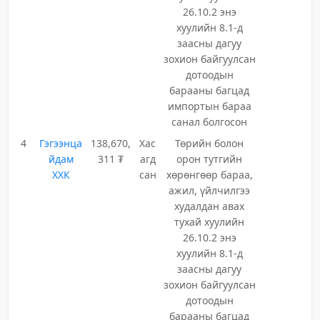
26.10.2 энэ
хуулийн 8.1-д
заасны дагуу
зохион байгуулсан
дотоодын
барааны багцад
импортын бараа
санал болгосон
4
Гэгээнца
138,670,
Хас
Төрийн болон
йдам
311 ₮
агд
орон тутгийн
ХХК
сан
хөрөнгөөр бараа,
ажил, үйлчилгээ
худалдан авах
тухай хуулийн
26.10.2 энэ
хуулийн 8.1-д
заасны дагуу
зохион байгуулсан
дотоодын
барааны багцад