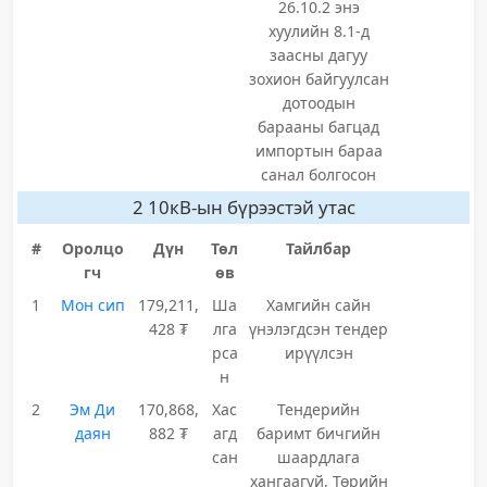
26.10.2 энэ
хуулийн 8.1-д
заасны дагуу
зохион байгуулсан
дотоодын
барааны багцад
импортын бараа
санал болгосон
2 10кВ-ын бүрээстэй утас
#
Оролцо
Дүн
Төл
Тайлбар
гч
өв
1
Мон сип
179,211,
Ша
Хамгийн сайн
428 ₮
лга
үнэлэгдсэн тендер
рса
ирүүлсэн
н
2
Эм Ди
170,868,
Хас
Тендерийн
даян
882 ₮
агд
баримт бичгийн
сан
шаардлага
хангаагүй, Төрийн