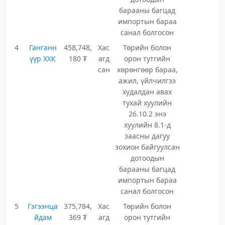
барааны багцад
импортын бараа
санал болгосон
4
Ганганн
458,748,
Хас
Төрийн болон
үүр ХХК
180 ₮
агд
орон тутгийн
сан
хөрөнгөөр бараа,
ажил, үйлчилгээ
худалдан авах
тухай хуулийн
26.10.2 энэ
хуулийн 8.1-д
заасны дагуу
зохион байгуулсан
дотоодын
барааны багцад
импортын бараа
санал болгосон
5
Гэгээнца
375,784,
Хас
Төрийн болон
йдам
369 ₮
агд
орон тутгийн