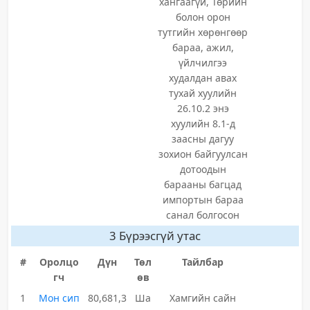
хангаагүй, Төрийн
болон орон
тутгийн хөрөнгөөр
бараа, ажил,
үйлчилгээ
худалдан авах
тухай хуулийн
26.10.2 энэ
хуулийн 8.1-д
заасны дагуу
зохион байгуулсан
дотоодын
барааны багцад
импортын бараа
санал болгосон
3 Бүрээсгүй утас
#
Оролцо
Дүн
Төл
Тайлбар
гч
өв
1
Мон сип
80,681,3
Ша
Хамгийн сайн