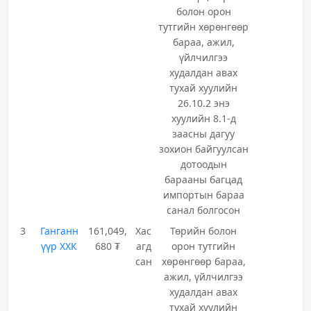
болон орон
тутгийн хөрөнгөөр
бараа, ажил,
үйлчилгээ
худалдан авах
тухай хуулийн
26.10.2 энэ
хуулийн 8.1-д
заасны дагуу
зохион байгуулсан
дотоодын
барааны багцад
импортын бараа
санал болгосон
3
Ганганн
161,049,
Хас
Төрийн болон
үүр ХХК
680 ₮
агд
орон тутгийн
сан
хөрөнгөөр бараа,
ажил, үйлчилгээ
худалдан авах
тухай хуулийн