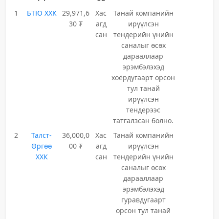
1
БТЮ ХХК
29,971,6
Хас
Танай компанийн
30 ₮
агд
ирүүлсэн
сан
тендерийн үнийн
саналыг өсөх
дарааллаар
эрэмбэлэхэд
хоёрдугаарт орсон
тул танай
ирүүлсэн
тендерээс
татгалзсан болно.
2
Талст-
36,000,0
Хас
Танай компанийн
Өргөө
00 ₮
агд
ирүүлсэн
ХХК
сан
тендерийн үнийн
саналыг өсөх
дарааллаар
эрэмбэлэхэд
гуравдугаарт
орсон тул танай