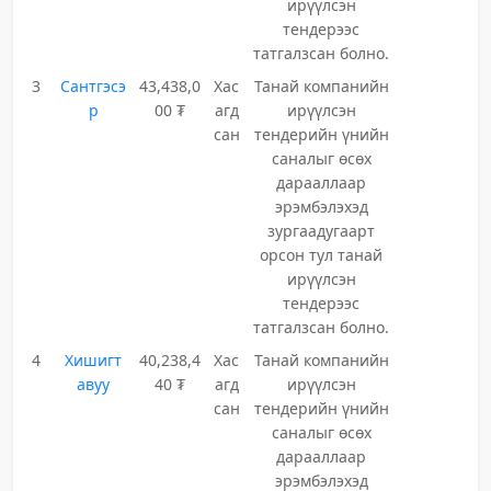
ирүүлсэн
тендерээс
татгалзсан болно.
3
Сантгэсэ
43,438,0
Хас
Танай компанийн
р
00 ₮
агд
ирүүлсэн
сан
тендерийн үнийн
саналыг өсөх
дарааллаар
эрэмбэлэхэд
зургаадугаарт
орсон тул танай
ирүүлсэн
тендерээс
татгалзсан болно.
4
Хишигт
40,238,4
Хас
Танай компанийн
авуу
40 ₮
агд
ирүүлсэн
сан
тендерийн үнийн
саналыг өсөх
дарааллаар
эрэмбэлэхэд