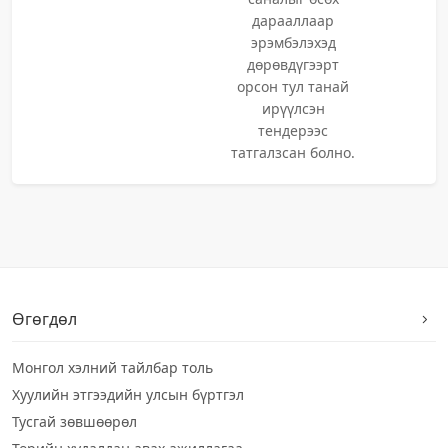
дарааллаар
эрэмбэлэхэд
дөрөвдүгээрт
орсон тул танай
ирүүлсэн
тендерээс
татгалзсан болно.
Өгөгдөл
Монгол хэлний тайлбар толь
Хуулийн этгээдийн улсын бүртгэл
Тусгай зөвшөөрөл