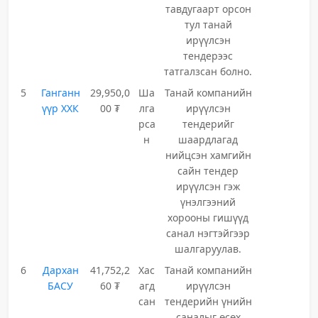
тавдугаарт орсон
тул танай
ирүүлсэн
тендерээс
татгалзсан болно.
5
Ганганн
29,950,0
Ша
Танай компанийн
үүр ХХК
00 ₮
лга
ирүүлсэн
рса
тендерийг
н
шаардлагад
нийцсэн хамгийн
сайн тендер
ирүүлсэн гэж
үнэлгээний
хорооны гишүүд
санал нэгтэйгээр
шалгаруулав.
6
Дархан
41,752,2
Хас
Танай компанийн
БАСУ
60 ₮
агд
ирүүлсэн
сан
тендерийн үнийн
саналыг өсөх