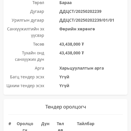
Төрөл
Бараа
Дугаар
ДДЦСТ/20250202239
Урилгын дугаар
ДДЦСТ/20250202239/01/01
Санхүүжилтийн эх
Өөрийн хөрөнгө
үүсвэр
Төсөв
43,438,000 ₮
Тухайн онд
43,438,000 ₮
санхүүжих дүн
Арга
Харьцуулалтын арга
Багц тендер эсэх
Үгүй
Цахим тендер эсэх
Үгүй
Тендер оролцогч
#
Оролцо
Дүн
Төл
Тайлбар
гч
өв