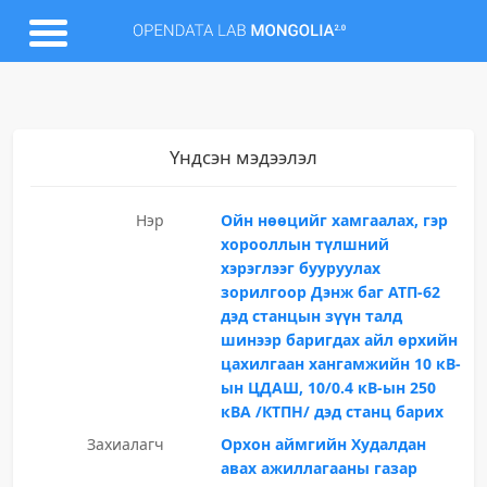
Үндсэн мэдээлэл
Нэр
Ойн нөөцийг хамгаалах, гэр
хорооллын түлшний
хэрэглээг бууруулах
зорилгоор Дэнж баг АТП-62
дэд станцын зүүн талд
шинээр баригдах айл өрхийн
цахилгаан хангамжийн 10 кВ-
ын ЦДАШ, 10/0.4 кВ-ын 250
кВА /КТПН/ дэд станц барих
Захиалагч
Орхон аймгийн Худалдан
авах ажиллагааны газар