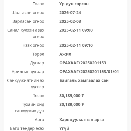
Төлөв
Үр дүн гарсан
Шалгасан огноо
2026-07-24
Зарласан огноо
2025-02-03
Санал хүлээн авах
2025-02-11 09:00
огноо
Нээх огноо
2025-02-11 09:10
Төрөл
Ажил
Дугаар
ОРАХААГ/20250201153
Урилгын дугаар
ОРАХААГ/20250201153/01/01
Санхүүжилтийн эх
Байгаль хамгаалах сан
үүсвэр
Төсөв
80,189,000 ₮
Тухайн онд
80,189,000 ₮
санхүүжих дүн
Арга
Харьцуулалтын арга
Багц тендер эсэх
Үгүй