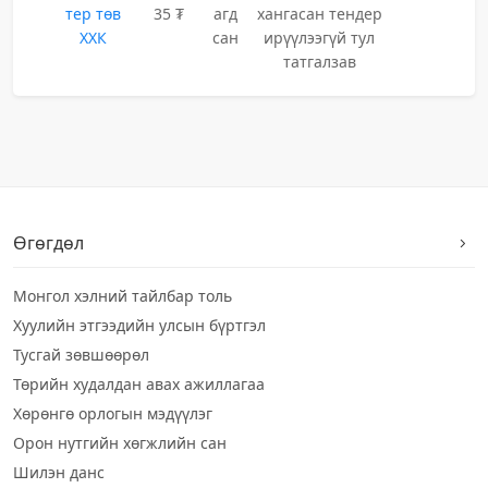
тер төв
35 ₮
агд
хангасан тендер
ХХК
сан
ирүүлээгүй тул
татгалзав
Өгөгдөл
Монгол хэлний тайлбар толь
Хуулийн этгээдийн улсын бүртгэл
Тусгай зөвшөөрөл
Төрийн худалдан авах ажиллагаа
Хөрөнгө орлогын мэдүүлэг
Орон нутгийн хөгжлийн сан
Шилэн данс