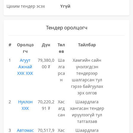
Цахим тендер эсэх
Үгүй
Тендер оролцогч
#
Оролцо
Дүн
Төл
Тайлбар
гч
өв
1
Агуут
79,380,0
Ша
Хамгийн сайн
Ажнай
00 ₮
лга
үнэлэгдсэн
ХХК ХХК
рса
тендерээр
н
шалгарсан тул
гэрээ байгуулах
эрх олгов
2
Нуклон
70,220,2
Хас
Шаардлага
ХХК
91 ₮
агд
хангасан тендер
сан
ирүүлээгүй тул
татгалзав
3
Автомас
70,517,9
Хас
Шаардлага