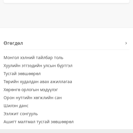
Өгөгдөл
Монгол хэлний тайлбар толь
Хуулийн этгээдийн улсын бүртгэл
Тусгай зөвшөөрөл
Төрийн худалдан авах ажиллагаа
Хөрөнгө орлогын мэдүүлэг
Орон нутгийн хөгжлийн сан
Шилэн данс
Ээлжит сонгууль
Ашигт малтмал тусгай зөвшөөрөл
Визуал дата