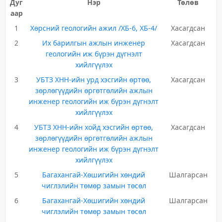
Дуг
Нэр
Төлөв
аар
1
Хөрсний геологийн ажил /ХБ-6, ХБ-4/
Хасагдсан
2
Их барилгын ажлын инженер
Хасагдсан
геологийн иж бүрэн дүгнэлт
хийлгүүлэх
3
УБТЗ ХНН-ийн урд хэсгийн өртөө,
Хасагдсан
зөрлөгүүдийн өргөтгөлийн ажлын
инженер геологийн иж бүрэн дүгнэлт
хийлгүүлэх
4
УБТЗ ХНН-ийн хойд хэсгийн өртөө,
Хасагдсан
зөрлөгүүдийн өргөтгөлийн ажлын
инженер геологийн иж бүрэн дүгнэлт
хийлгүүлэх
5
Багахангай-Хөшигийн хөндий
Шалгарсан
чиглэлийн төмөр замын төсөл
6
Багахангай-Хөшигийн хөндий
Шалгарсан
чиглэлийн төмөр замын төсөл