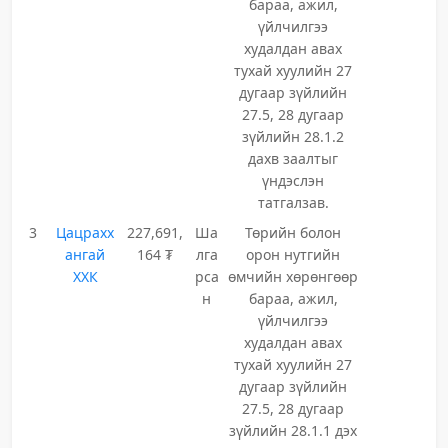
бараа, ажил,
үйлчилгээ
худалдан авах
тухай хуулийн 27
дугаар зүйлийн
27.5, 28 дугаар
зүйлийн 28.1.2
дахв заалтыг
үндэслэн
татгалзав.
3
Цацрахх
227,691,
Ша
Төрийн болон
ангай
164 ₮
лга
орон нутгийн
ХХК
рса
өмчийн хөрөнгөөр
н
бараа, ажил,
үйлчилгээ
худалдан авах
тухай хуулийн 27
дугаар зүйлийн
27.5, 28 дугаар
зүйлийн 28.1.1 дэх