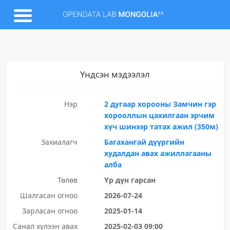
Үндсэн мэдээлэл
Нэр
2 дугаар хорооны Замчин гэр
хорооллын цахилгаан эрчим
хүч шинээр татах ажил (350м)
Захиалагч
Багахангай дүүргийн
худалдан авах ажиллагааны
алба
Төлөв
Үр дүн гарсан
Шалгасан огноо
2026-07-24
Зарласан огноо
2025-01-14
Санал хүлээн авах
2025-02-03 09:00