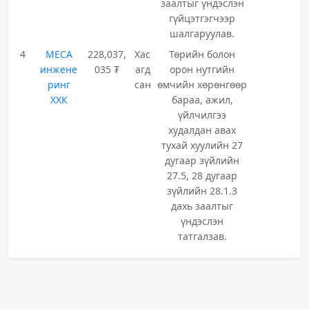
заалтыг үндэслэн
гүйцэтгэгчээр
шалгаруулав.
4
МЕСА
228,037,
Хас
Төрийн болон
инжене
035 ₮
агд
орон нутгийн
ринг
сан
өмчийн хөрөнгөөр
ХХК
бараа, ажил,
үйлчилгээ
худалдан авах
тухай хуулийн 27
дугаар зүйлийн
27.5, 28 дугаар
зүйлийн 28.1.3
дахь заалтыг
үндэслэн
татгалзав.