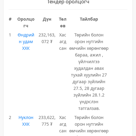
Тендер оролцогч
#
Оролцо
Дүн
Төл
Тайлбар
гч
өв
1
Өндрий
232,163,
Хас
Төрийн болон
н удам
072 ₮
агд
орон нутгийн
ХХК
сан
өмчийн хөрөнгөөр
бараа, ажил ,
үйлчилгээ
худалдан авах
тухай хуулийн 27
дугаар зүйлийн
27.5, 28 дугаар
зүйлийн 28.1.2
үндэслэн
татгалзав.
2
Нуклон
233,622,
Хас
Төрийн болон
ХХК
775 ₮
агд
орон нутгийн
сан
өмчийн хөрөнгөөр