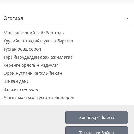
Өгөгдөл
Монгол хэлний тайлбар толь
Хуулийн этгээдийн улсын бүртгэл
Тусгай зөвшөөрөл
Төрийн худалдан авах ажиллагаа
Хөрөнгө орлогын мэдүүлэг
Орон нутгийн хөгжлийн сан
Шилэн данс
Ээлжит сонгууль
Ашигт малтмал тусгай зөвшөөрөл
Визуал дата
Зөвшөөрч байна
Шилэн данс 2019
Татгалзаж байна