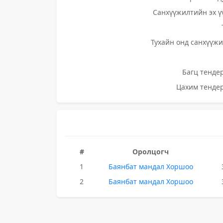
Санхүүжилтийн эх ү
Тухайн онд санхүүжи
Багц тендер
Цахим тендер
#
Оролцогч
1
Баянбат мандал Хоршоо
2
Баянбат мандал Хоршоо