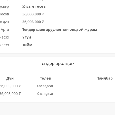
үсвэр
Улсын төсөв
Төсөв
36,003,000 ₮
х дүн
36,003,000 ₮
Арга
Тендер шалгаруулалтын онцгой журам
 эсэх
Үгүй
 эсэх
Тийм
Тендер оролцогч
Дүн
Төлөв
Тайлбар
36,003,000 ₮
Хасагдсан
36,003,000 ₮
Хасагдсан