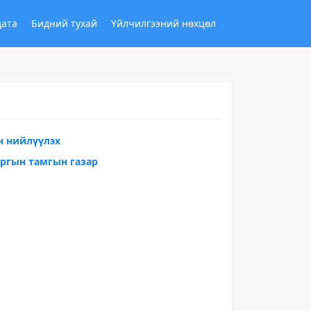
дата
Бидний тухай
Үйлчилгээний нөхцөл
н нийлүүлэх
аргын тамгын газар