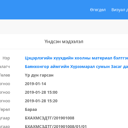
Өгөгдөл
Визуал 
Үндсэн мэдээлэл
Нэр
Цэцэрлэгийн хүүхдийн хоолны материал бэлтгэ
алагч
Баянхонгор аймгийн Хүрээмарал сумын Засаг д
Төлөв
Үр дүн гарсан
огноо
2019-01-14
огноо
2019-01-28 15:00
огноо
2019-01-28 15:20
Төрөл
Бараа
угаар
БХАХМСЗДТГ/201901008
угаар
БХАХМСЗДТГ/201901008/01/01