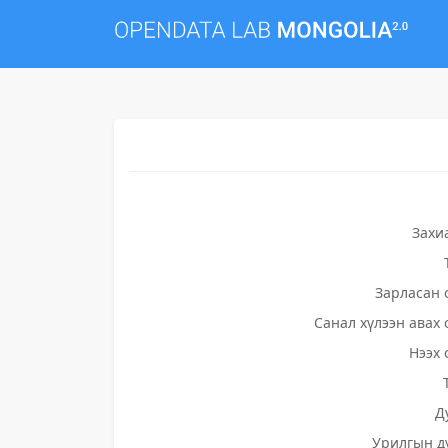
Захи
Зарласан 
Санал хүлээн авах 
Нээх 
Д
Урилгын д