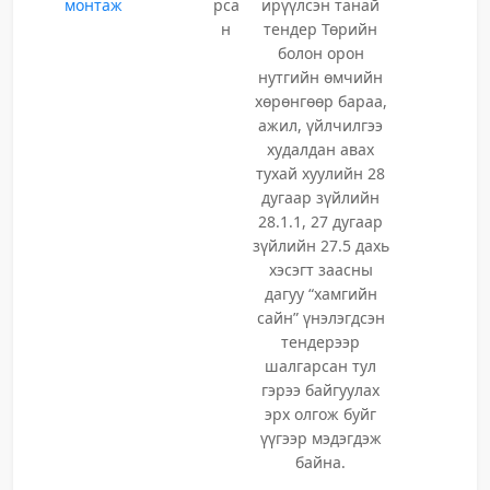
монтаж
рса
ирүүлсэн танай
н
тендер Төрийн
болон орон
нутгийн өмчийн
хөрөнгөөр бараа,
ажил, үйлчилгээ
худалдан авах
тухай хуулийн 28
дугаар зүйлийн
28.1.1, 27 дугаар
зүйлийн 27.5 дахь
хэсэгт заасны
дагуу “хамгийн
сайн” үнэлэгдсэн
тендерээр
шалгарсан тул
гэрээ байгуулах
эрх олгож буйг
үүгээр мэдэгдэж
байна.