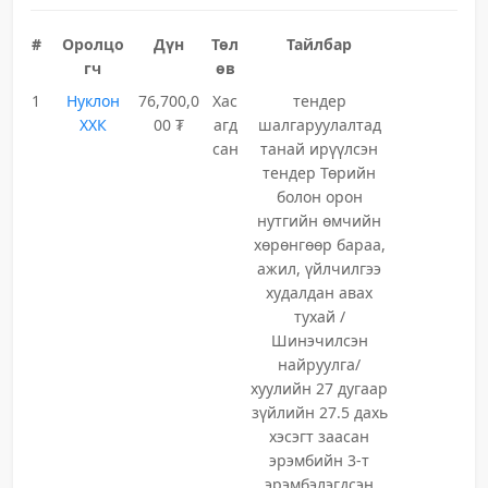
#
Оролцо
Дүн
Төл
Тайлбар
гч
өв
1
Нуклон
76,700,0
Хас
тендер
ХХК
00 ₮
агд
шалгаруулалтад
сан
танай ирүүлсэн
тендер Төрийн
болон орон
нутгийн өмчийн
хөрөнгөөр бараа,
ажил, үйлчилгээ
худалдан авах
тухай /
Шинэчилсэн
найруулга/
хуулийн 27 дугаар
зүйлийн 27.5 дахь
хэсэгт заасан
эрэмбийн 3-т
эрэмбэлэгдсэн