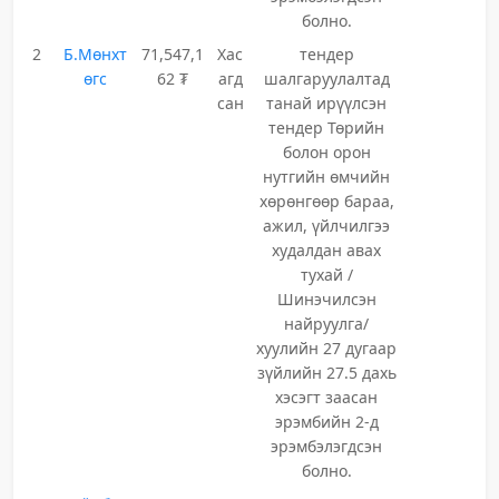
болно.
2
Б.Мөнхт
71,547,1
Хас
тендер
өгс
62 ₮
агд
шалгаруулалтад
сан
танай ирүүлсэн
тендер Төрийн
болон орон
нутгийн өмчийн
хөрөнгөөр бараа,
ажил, үйлчилгээ
худалдан авах
тухай /
Шинэчилсэн
найруулга/
хуулийн 27 дугаар
зүйлийн 27.5 дахь
хэсэгт заасан
эрэмбийн 2-д
эрэмбэлэгдсэн
болно.