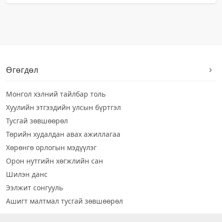
Өгөгдөл
Монгол хэлний тайлбар толь
Хуулийн этгээдийн улсын бүртгэл
Тусгай зөвшөөрөл
Төрийн худалдан авах ажиллагаа
Хөрөнгө орлогын мэдүүлэг
Орон нутгийн хөгжлийн сан
Шилэн данс
Ээлжит сонгууль
Ашигт малтмал тусгай зөвшөөрөл
Визуал дата