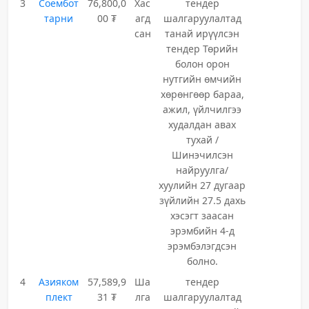
3
Соёмбот
76,800,0
Хас
тендер
тарни
00 ₮
агд
шалгаруулалтад
сан
танай ирүүлсэн
тендер Төрийн
болон орон
нутгийн өмчийн
хөрөнгөөр бараа,
ажил, үйлчилгээ
худалдан авах
тухай /
Шинэчилсэн
найруулга/
хуулийн 27 дугаар
зүйлийн 27.5 дахь
хэсэгт заасан
эрэмбийн 4-д
эрэмбэлэгдсэн
болно.
4
Азияком
57,589,9
Ша
тендер
плект
31 ₮
лга
шалгаруулалтад