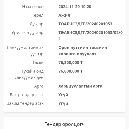
Нээх огноо
2024-11-29 10:20
Төрөл
Ажил
Дугаар
ТӨАБЧСЗДТГ/20240201053
Урилгын дугаар
ТӨАБЧСЗДТГ/20240201053/02/0
1
Санхүүжилтийн эх
Орон нутгийн төсвийн
үүсвэр
хөрөнгө оруулалт
Төсөв
76,800,000 ₮
Тухайн онд
76,800,000 ₮
санхүүжих дүн
Арга
Харьцуулалтын арга
Багц тендер эсэх
Үгүй
Цахим тендер эсэх
Үгүй
Тендер оролцогч