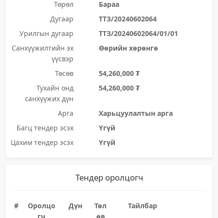
Төрөл
Бараа
Дугаар
ТТЗ/20240602064
Урилгын дугаар
ТТЗ/20240602064/01/01
Санхүүжилтийн эх
Өөрийн хөрөнгө
үүсвэр
Төсөв
54,260,000 ₮
Тухайн онд
54,260,000 ₮
санхүүжих дүн
Арга
Харьцуулалтын арга
Багц тендер эсэх
Үгүй
Цахим тендер эсэх
Үгүй
Тендер оролцогч
#
Оролцо
Дүн
Төл
Тайлбар
гч
өв