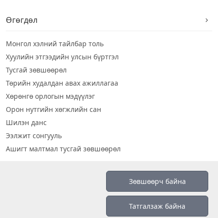
Өгөгдөл
Монгол хэлний тайлбар толь
Хуулийн этгээдийн улсын бүртгэл
Тусгай зөвшөөрөл
Төрийн худалдан авах ажиллагаа
Хөрөнгө орлогын мэдүүлэг
Орон нутгийн хөгжлийн сан
Шилэн данс
Ээлжит сонгууль
Ашигт малтмал тусгай зөвшөөрөл
Визуал дата
Зөвшөөрч байна
Шилэн данс 2019
Татгалзаж байна
Бидний тухай