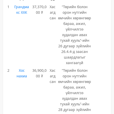
1
Грандма
37,370,0
Хас
“Төрийн болон
кс ХХК
00 ₮
агд
орон нутгийн
сан
өмчийн хөрөнгөөр
бараа, ажил,
үйлчилгээ
худалдан авах
тухай хууль”-ийн
26 дугаар зүйлийн
26.4.4-д заасан
шаардлагыг
хангаагүй
2
Хос
36,900,0
Хас
“Төрийн болон
нахиа
00 ₮
агд
орон нутгийн
сан
өмчийн хөрөнгөөр
бараа, ажил,
үйлчилгээ
худалдан авах
тухай хууль”-ийн
28 дугаар зүйлийн