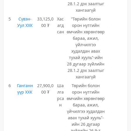
28.1.2 дэх заалтыг
хангаагүй
5
Сүвэн-
33,125,0
Хас
“Төрийн болон
Уул ХХК
00 ₮
агд
орон нутгийн
сан
өмчийн хөрөнгөөр
бараа, ажил,
үйлчилгээ
худалдан авах
тухай хууль”-ийн
28 дугаар зүйлийн
28.1.2 дэх заалтыг
хангаагүй
6
Ганганн
27,900,0
Ша
Төрийн болон
үүр ХХК
00 ₮
лга
орон нутгийн
рса
өмчийн хөрөнгөөр
н
бараа, ажил,
үйчилгээ худалдан
авах тухай хууль”-
ийн 26 дугаар
зүйлийн 26.9-т