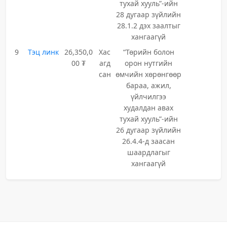
тухай хууль”-ийн
28 дугаар зүйлийн
28.1.2 дэх заалтыг
хангаагүй
9
Тэц линк
26,350,0
Хас
“Төрийн болон
00 ₮
агд
орон нутгийн
сан
өмчийн хөрөнгөөр
бараа, ажил,
үйлчилгээ
худалдан авах
тухай хууль”-ийн
26 дугаар зүйлийн
26.4.4-д заасан
шаардлагыг
хангаагүй