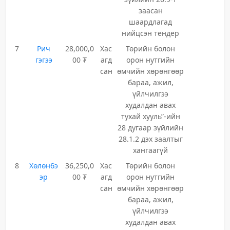
заасан
шаардлагад
нийцсэн тендер
7
Рич
28,000,0
Хас
Төрийн болон
гэгээ
00 ₮
агд
орон нутгийн
сан
өмчийн хөрөнгөөр
бараа, ажил,
үйлчилгээ
худалдан авах
тухай хууль”-ийн
28 дугаар зүйлийн
28.1.2 дэх заалтыг
хангаагүй
8
Хөлөнбэ
36,250,0
Хас
Төрийн болон
эр
00 ₮
агд
орон нутгийн
сан
өмчийн хөрөнгөөр
бараа, ажил,
үйлчилгээ
худалдан авах