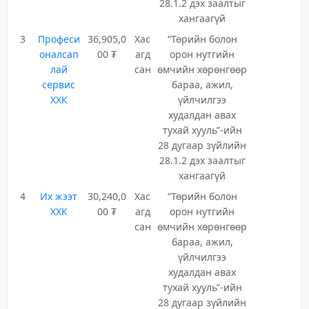
28.1.2 дэх заалтыг
хангаагүй
3
Професи
36,905,0
Хас
“Төрийн болон
оналсап
00 ₮
агд
орон нутгийн
лай
сан
өмчийн хөрөнгөөр
сервис
бараа, ажил,
ХХК
үйлчилгээ
худалдан авах
тухай хууль”-ийн
28 дугаар зүйлийн
28.1.2 дэх заалтыг
хангаагүй
4
Их жээт
30,240,0
Хас
“Төрийн болон
ХХК
00 ₮
агд
орон нутгийн
сан
өмчийн хөрөнгөөр
бараа, ажил,
үйлчилгээ
худалдан авах
тухай хууль”-ийн
28 дугаар зүйлийн