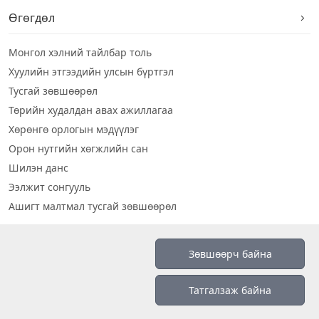
Өгөгдөл
Монгол хэлний тайлбар толь
Хуулийн этгээдийн улсын бүртгэл
Тусгай зөвшөөрөл
Төрийн худалдан авах ажиллагаа
Хөрөнгө орлогын мэдүүлэг
Орон нутгийн хөгжлийн сан
Шилэн данс
Ээлжит сонгууль
Ашигт малтмал тусгай зөвшөөрөл
Визуал дата
Зөвшөөрч байна
Шилэн данс 2019
Татгалзаж байна
Бидний тухай
Үйлчилгээний нөхцөл