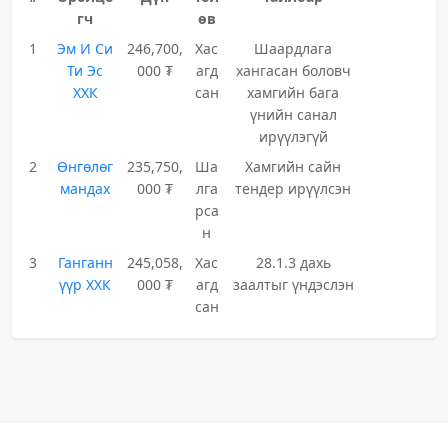
гч
өв
1
Эм И Си
246,700,
Хас
Шаардлага
Ти Эс
000 ₮
агд
хангасан боловч
ХХК
сан
хамгийн бага
үнийн санал
ирүүлэгүй
2
Өнгөлөг
235,750,
Ша
Хамгийн сайн
мандах
000 ₮
лга
тендер ирүүлсэн
рса
н
3
Ганганн
245,058,
Хас
28.1.3 дахь
үүр ХХК
000 ₮
агд
заалтыг үндэслэн
сан