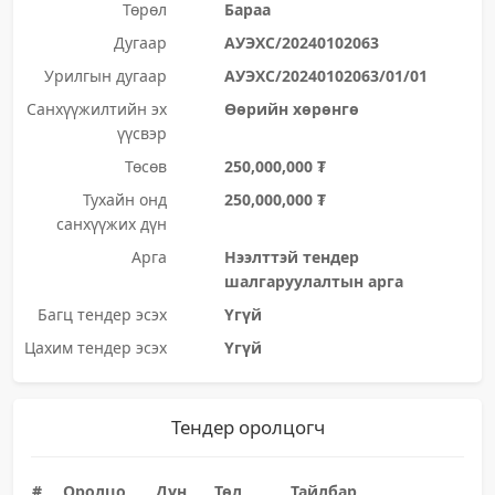
Төрөл
Бараа
Дугаар
АУЭХС/20240102063
Урилгын дугаар
АУЭХС/20240102063/01/01
Санхүүжилтийн эх
Өөрийн хөрөнгө
үүсвэр
Төсөв
250,000,000 ₮
Тухайн онд
250,000,000 ₮
санхүүжих дүн
Арга
Нээлттэй тендер
шалгаруулалтын арга
Багц тендер эсэх
Үгүй
Цахим тендер эсэх
Үгүй
Тендер оролцогч
#
Оролцо
Дүн
Төл
Тайлбар