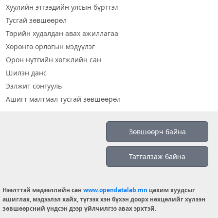
Хуулийн этгээдийн улсын бүртгэл
Тусгай зөвшөөрөл
Төрийн худалдан авах ажиллагаа
Хөрөнгө орлогын мэдүүлэг
Орон нутгийн хөгжлийн сан
Шилэн данс
Ээлжит сонгууль
Ашигт малтмал тусгай зөвшөөрөл
Визуал дата
Зөвшөөрч байна
Шилэн данс 2019
Татгалзаж байна
Бидний тухай
Үйлчилгээний нөхцөл
info@opendatalab.mn
Нээлттэй мэдээллийн сан
www.opendatalab.mn
цахим хуудсыг
ашиглах, мэдээлэл хайх, түгээх хэн бүхэн доорх нөхцөлийг хүлээн
© 2026 OPENDATA LAB MONGOLIA.
зөвшөөрсний үндсэн дээр үйлчилгээ авах эрхтэй.