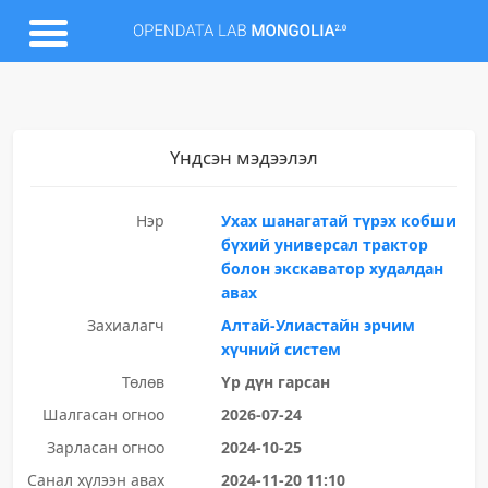
Үндсэн мэдээлэл
Нэр
Ухах шанагатай түрэх кобши
бүхий универсал трактор
болон экскаватор худалдан
авах
Захиалагч
Алтай-Улиастайн эрчим
хүчний систем
Төлөв
Үр дүн гарсан
Шалгасан огноо
2026-07-24
Зарласан огноо
2024-10-25
Санал хүлээн авах
2024-11-20 11:10