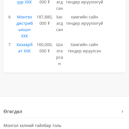
үүр ХХК
000 ₮
агд
тендер ирүүлээгүй
сан
6
Монтех
187,880,
Хас
хамгийн сайн
дистриб
000 ₮
агд
тендер ирүүлээгүй
ьюшн
сан
ХХК
7
Хазаарб
160,000,
Ша
Хамгийн сайн
ат ХХК
000 ₮
лга
тендер ирүүлсэн
рса
н
Өгөгдөл
Монгол хэлний тайлбар толь