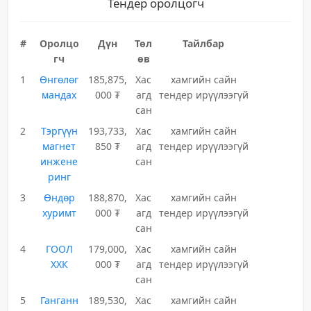
Тендер оролцогч
#
Оролцо
Дүн
Төл
Тайлбар
гч
өв
1
Өнгөлөг
185,875,
Хас
хамгийн сайн
мандах
000 ₮
агд
тендер ирүүлээгүй
сан
2
Тэргүүн
193,733,
Хас
хамгийн сайн
магнет
850 ₮
агд
тендер ирүүлээгүй
инжене
сан
ринг
3
Өндөр
188,870,
Хас
хамгийн сайн
хуримт
000 ₮
агд
тендер ирүүлээгүй
сан
4
ГООЛ
179,000,
Хас
хамгийн сайн
ХХК
000 ₮
агд
тендер ирүүлээгүй
сан
5
Ганганн
189,530,
Хас
хамгийн сайн