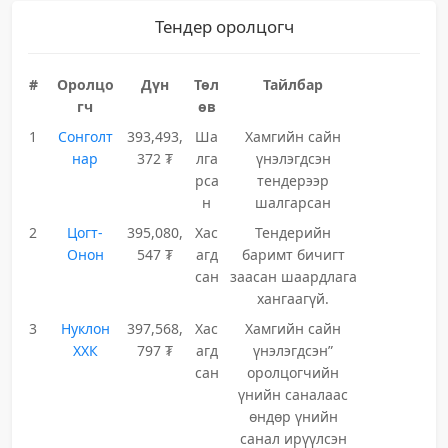
Тендер оролцогч
#
Оролцо
Дүн
Төл
Тайлбар
гч
өв
1
Сонголт
393,493,
Ша
Хамгийн сайн
нар
372 ₮
лга
үнэлэгдсэн
рса
тендерээр
н
шалгарсан
2
Цогт-
395,080,
Хас
Тендерийн
Онон
547 ₮
агд
баримт бичигт
сан
заасан шаардлага
хангаагүй.
3
Нуклон
397,568,
Хас
Хамгийн сайн
ХХК
797 ₮
агд
үнэлэгдсэн”
сан
оролцогчийн
үнийн саналаас
өндөр үнийн
санал ирүүлсэн