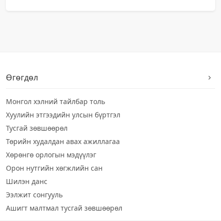
Өгөгдөл
Монгол хэлний тайлбар толь
Хуулийн этгээдийн улсын бүртгэл
Тусгай зөвшөөрөл
Төрийн худалдан авах ажиллагаа
Хөрөнгө орлогын мэдүүлэг
Орон нутгийн хөгжлийн сан
Шилэн данс
Ээлжит сонгууль
Ашигт малтмал тусгай зөвшөөрөл