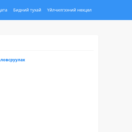
дата
Бидний тухай
Үйлчилгээний нөхцөл
ловсруулах