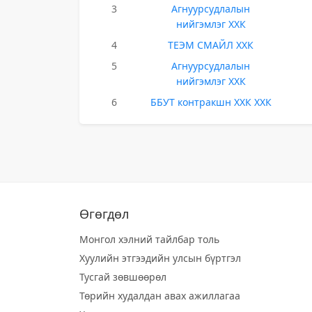
3
Агнуурсудлалын
нийгэмлэг ХХК
4
ТЕЭМ СМАЙЛ ХХК
5
Агнуурсудлалын
нийгэмлэг ХХК
6
ББУТ контракшн ХХК ХХК
Өгөгдөл
Монгол хэлний тайлбар толь
Хуулийн этгээдийн улсын бүртгэл
Тусгай зөвшөөрөл
Төрийн худалдан авах ажиллагаа