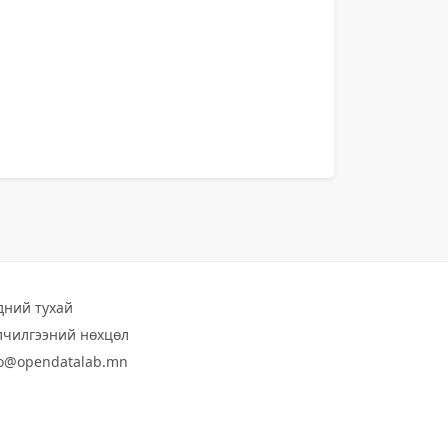
дний тухай
лчилгээний нөхцөл
fo@opendatalab.mn