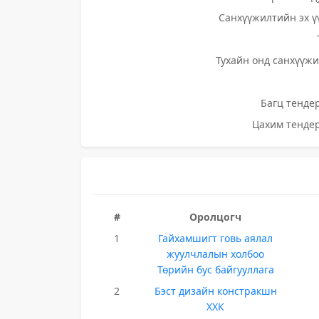
Санхүүжилтийн эх ү
Тухайн онд санхүүжи
Багц тендер
Цахим тендер
#
Оролцогч
1
Гайхамшигт говь аялал
жуулчлалын холбоо
Төрийн бус байгууллага
2
Бэст дизайн констракшн
ХХК