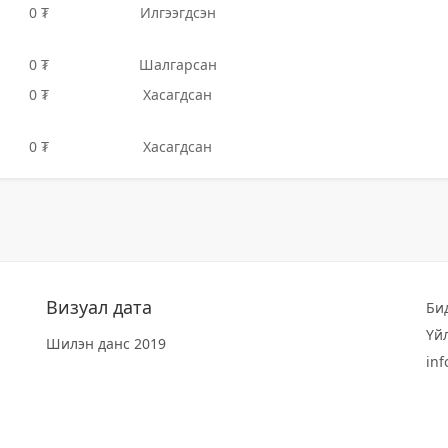
0 ₮
Илгээгдсэн
0 ₮
Шалгарсан
0 ₮
Хасагдсан
0 ₮
Хасагдсан
Визуал дата
Би
Үй
Шилэн данс 2019
in