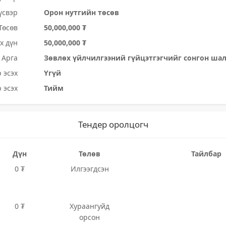
үсвэр
Орон нутгийн төсөв
Төсөв
50,000,000 ₮
х дүн
50,000,000 ₮
Арга
Зөвлөх үйлчилгээний гүйцэтгэгчийг сонгон ша
 эсэх
Үгүй
 эсэх
Тийм
Тендер оролцогч
Дүн
Төлөв
Тайлбар
0 ₮
Илгээгдсэн
0 ₮
Хураангуйд
орсон