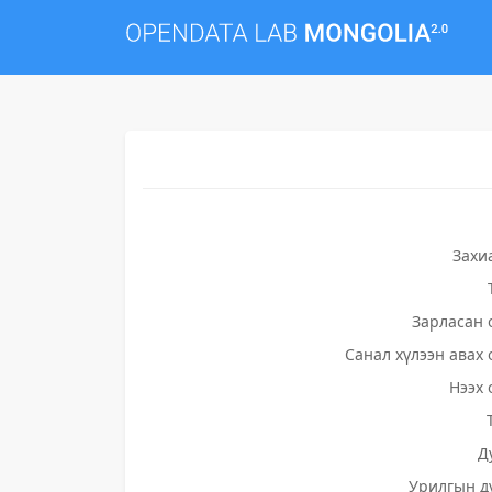
Захи
Зарласан 
Санал хүлээн авах 
Нээх 
Д
Урилгын д