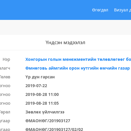
Өгөгдөл
Визуал 
Үндсэн мэдээлэл
Нэр
Хонгорын голын менежментийн төлөвлөгөөг бо
алагч
Өмнөговь аймгийн орон нутгийн өмчийн газар
Төлөв
Үр дүн гарсан
огноо
2019-07-22
огноо
2019-08-28 11:00
огноо
2019-08-28 11:05
Төрөл
Зөвлөх үйлчилгээ
угаар
ӨМАОНӨГ/201903127
угаар
ӨМАОНӨГ/201903127/02/02