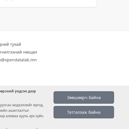
дний тухай
лчилгээний нөхцөл
fo@opendatalab.mn
өөрсний үндсэн дээр
Зөвшөөрч байна
уулсан мэдээллийг иргэд,
емийн ашиглалтыг
Татгалзаж байна
аар аливаа хууль эрх зүйн