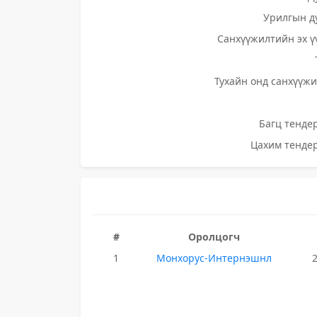
Урилгын д
Санхүүжилтийн эх ү
Тухайн онд санхүүжи
Багц тендер
Цахим тендер
#
Оролцогч
1
Монхорус-Интернэшнл