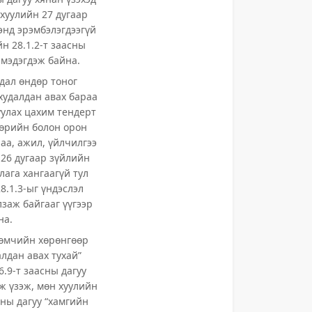
хуулийн 27 дугаар
хэнд эрэмбэлэгдээгүй
йн 28.1.2-т заасны
 мэдэгдэж байна.
дал өндөр тоног
худалдан авах бараа
улах цахим тендерт
Төрийн болон орон
аа, ажил, үйлчилгээ
 26 дугаар зүйлийн
лага хангаагүй тул
8.1.3-ыг үндэслэл
лзаж байгааг үүгээр
на.
 өмчийн хөрөнгөөр
алдан авах тухай”
6.9-т заасны дагуу
ж үзэж, мөн хуулийн
сны дагуу “хамгийн