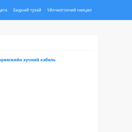
дата
Бидний тухай
Үйлчилгээний нөхцөл
өөрөмжийн хүчний кабель