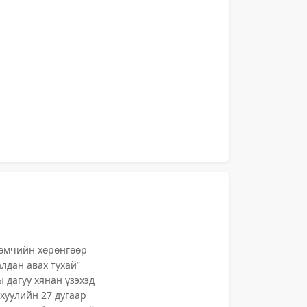
 өмчийн хөрөнгөөр
алдан авах тухай”
ы дагуу хянан үзэхэд
хуулийн 27 дугаар