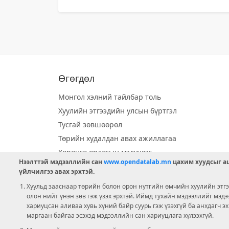
Өгөгдөл
Монгол хэлний тайлбар толь
Хуулийн этгээдийн улсын бүртгэл
Тусгай зөвшөөрөл
Төрийн худалдан авах ажиллагаа
Хөрөнгө орлогын мэдүүлэг
Нээлттэй мэдээллийн сан
www.opendatalab.mn
цахим хуудсыг аш
Орон нутгийн хөгжлийн сан
үйлчилгээ авах эрхтэй.
Шилэн данс
Хуульд зааснаар төрийн болон орон нутгийн өмчийн хуулийн этгээ
Ээлжит сонгууль
олон нийт үнэн зөв гэж үзэх эрхтэй. Иймд тухайн мэдээллийг мэд
хариуцсан аливаа хувь хүний байр суурь гэж үзэхгүй ба анхдагч э
Ашигт малтмал тусгай зөвшөөрөл
маргаан байгаа эсэхэд мэдээллийн сан хариуцлага хүлээхгүй.