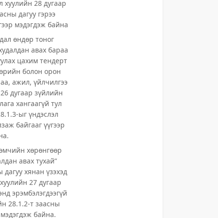
л хуулийн 28 дугаар
аасны дагуу гэрээ
үгээр мэдэгдэж байна
дал өндөр тоног
худалдан авах бараа
улах цахим тендерт
Төрийн болон орон
аа, ажил, үйлчилгээ
 26 дугаар зүйлийн
лага хангаагүй тул
8.1.3-ыг үндэслэл
лзаж байгааг үүгээр
на.
 өмчийн хөрөнгөөр
алдан авах тухай”
ы дагуу хянан үзэхэд
хуулийн 27 дугаар
хэнд эрэмбэлэгдээгүй
йн 28.1.2-т заасны
 мэдэгдэж байна.