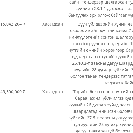
сайн” тендерээр шалгарсан ту
зүйлийн 28.1.1 дэх хэсэгт з
байгуулах эрх олгож байгааг ү
215,042,204 ₮
Хасагдсан
“Зүүн үйлдвэрийн хүчин ча
төхөөрөмжийн хүчний кабель” 
нийлүүлэгчийг сонгон шалгару
танай ирүүлсэн тендерийг “
нутгийн өмчийн хөрөнгөөр бар
худалдан авах тухай” хуулийн
26.10.2-т заасны дагуу шаард
хуулийн 28 дугаар зүйлийн 2
болгон танай тендерээс татга
мэдэгдэж бай
245,300,000 ₮
Хасагдсан
“Төрийн болон орон нутгийн
бараа, ажил, үйлчилгээ худ
хуулийн 26 дугаар зүйлд заасн
шаардлагад нийцсэн боловч 
зүйлийн 27.5-т заасны дагуу э
тул хуулийн 28 дугаар зүйли
дагуу шалгараагүй болохыг