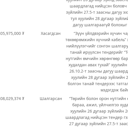
шаардлагад нийцсэн боловч 
зүйлийн 27.5-т заасны дагуу э
тул хуулийн 28 дугаар зүйли
дагуу шалгараагүй болохыг
205,975,000 ₮
Хасагдсан
“Зүүн үйлдвэрийн хүчин ча
төхөөрөмжийн хүчний кабель” 
нийлүүлэгчийг сонгон шалгару
танай ирүүлсэн тендерийг “
нутгийн өмчийн хөрөнгөөр бар
худалдан авах тухай” хуулийн
26.10.2-т заасны дагуу шаард
хуулийн 28 дугаар зүйлийн 2
болгон танай тендерээс татга
мэдэгдэж бай
208,029,374 ₮
Шалгарсан
“Төрийн болон орон нутгийн
бараа, ажил, үйлчилгээ худ
хуулийн 26 дугаар зүйлийн 2
шаардлагад нийцсэн тендер гэ
27 дугаар зүйлийн 27.5-т заа