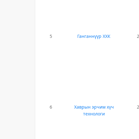
5
Ганганнүүр ХХК
6
Хаврын эрчим хүч
технологи