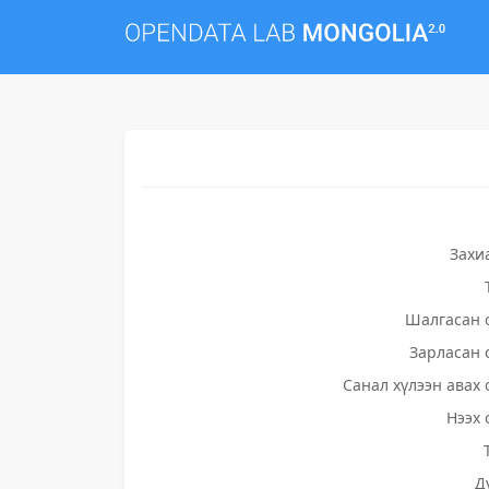
Захи
Шалгасан 
Зарласан 
Санал хүлээн авах 
Нээх 
Д