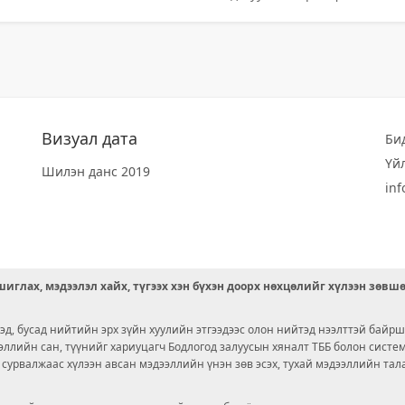
Визуал дата
Би
Үй
Шилэн данс 2019
in
иглах, мэдээлэл хайх, түгээх хэн бүхэн доорх нөхцөлийг хүлээн зөвш
д, бусад нийтийн эрх зүйн хуулийн этгээдээс олон нийтэд нээлттэй байрш
ээллийн сан, түүнийг хариуцагч Бодлогод залуусын хяналт ТББ болон сист
х сурвалжаас хүлээн авсан мэдээллийн үнэн зөв эсэх, тухай мэдээллийн тал