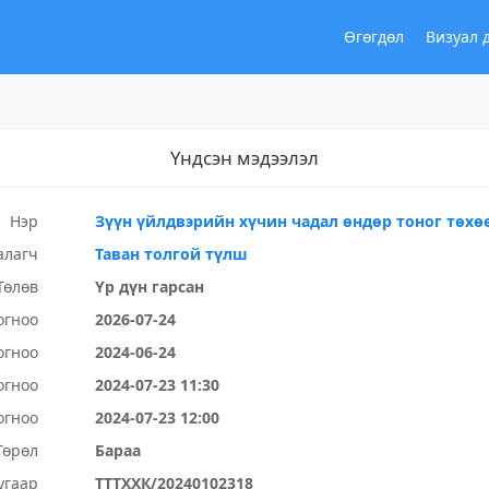
Өгөгдөл
Визуал 
Үндсэн мэдээлэл
Нэр
Зүүн үйлдвэрийн хүчин чадал өндөр тоног төх
алагч
Таван толгой түлш
Төлөв
Үр дүн гарсан
огноо
2026-07-24
огноо
2024-06-24
огноо
2024-07-23 11:30
огноо
2024-07-23 12:00
Төрөл
Бараа
угаар
ТТТХХК/20240102318