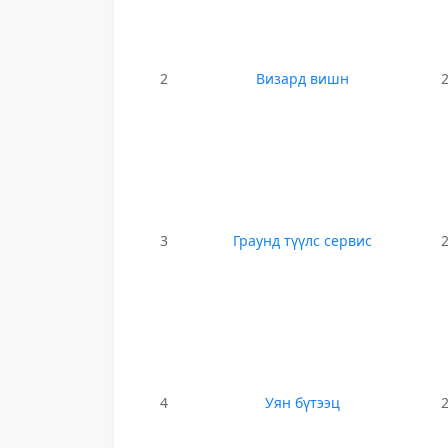
2
Визард вишн
3
Граунд түүлс сервис
4
Уян бүтээц