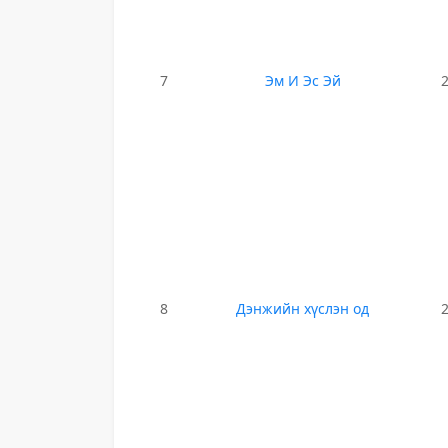
7
Эм И Эс Эй
8
Дэнжийн хүслэн од