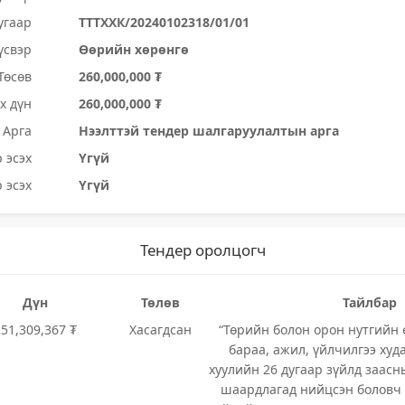
угаар
ТТТХХК/20240102318/01/01
үсвэр
Өөрийн хөрөнгө
Төсөв
260,000,000 ₮
х дүн
260,000,000 ₮
Арга
Нээлттэй тендер шалгаруулалтын арга
 эсэх
Үгүй
 эсэх
Үгүй
Тендер оролцогч
Дүн
Төлөв
Тайлбар
251,309,367 ₮
Хасагдсан
“Төрийн болон орон нутгийн
бараа, ажил, үйлчилгээ худ
хуулийн 26 дугаар зүйлд заасн
шаардлагад нийцсэн боловч 