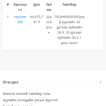
#
Оролцо
Дүн
Төл
Тайлбар
гч
өв
1
Нуклон
49,475,7
Ша
ТБОНӨХБАҮХАТуха
ХХК
81 ₮
лга
й хуулийн 26
рса
дугаар зүйлийн
н
26.9, 30 дугаар
зүйлийн 30.2.1
дэхь заалт
Өгөгдөл
Монгол хэлний тайлбар толь
Хуулийн этгээдийн улсын бүртгэл