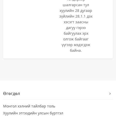
шалгарсан тул
хуулийн 28 дугаар
зүйлийн 28.1.1 дэх
хэсэгт заасны
дагуу гэрээ
байгуулах эрх
олгож байгааг
үүгээр мэдэгдэж
байна.
Өгөгдөл
Монгол хэлний тайлбар толь
Хуулийн этгээдийн улсын бүртгэл