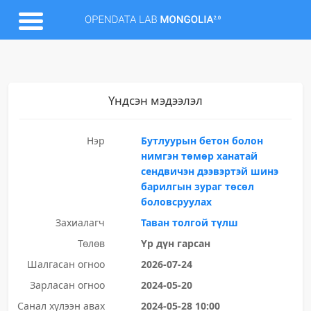
Үндсэн мэдээлэл
Нэр
Бутлуурын бетон болон
нимгэн төмөр ханатай
сендвичэн дээвэртэй шинэ
барилгын зураг төсөл
боловсруулах
Захиалагч
Таван толгой түлш
Төлөв
Үр дүн гарсан
Шалгасан огноо
2026-07-24
Зарласан огноо
2024-05-20
Санал хүлээн авах
2024-05-28 10:00