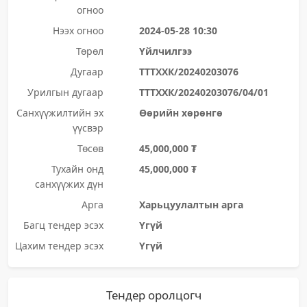
огноо
Нээх огноо
2024-05-28 10:30
Төрөл
Үйлчилгээ
Дугаар
ТТТХХК/20240203076
Урилгын дугаар
ТТТХХК/20240203076/04/01
Санхүүжилтийн эх
Өөрийн хөрөнгө
үүсвэр
Төсөв
45,000,000 ₮
Тухайн онд
45,000,000 ₮
санхүүжих дүн
Арга
Харьцуулалтын арга
Багц тендер эсэх
Үгүй
Цахим тендер эсэх
Үгүй
Тендер оролцогч