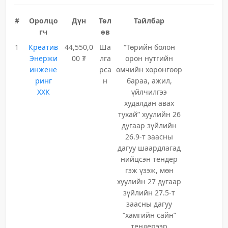
#
Оролцо
Дүн
Төл
Тайлбар
гч
өв
1
Креатив
44,550,0
Ша
“Төрийн болон
Энержи
00 ₮
лга
орон нутгийн
инжене
рса
өмчийн хөрөнгөөр
ринг
н
бараа, ажил,
ХХК
үйлчилгээ
худалдан авах
тухай” хуулийн 26
дугаар зүйлийн
26.9-т заасны
дагуу шаардлагад
нийцсэн тендер
гэж үзэж, мөн
хуулийн 27 дугаар
зүйлийн 27.5-т
заасны дагуу
“хамгийн сайн”
тендерээр