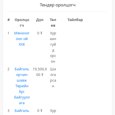
Тендер оролцогч
#
Оролцо
Дүн
Төл
Тайлбар
гч
өв
1
Мөнхног
0 ₮
Хур
оон ой
аан
ХХК
гуй
д
орс
он
2
Байгаль
19,500,0
Ша
орчин
00 ₮
лга
шавж
рса
Төрийн
н
бус
байгуулл
ага
3
Байгаль
0 ₮
Хур