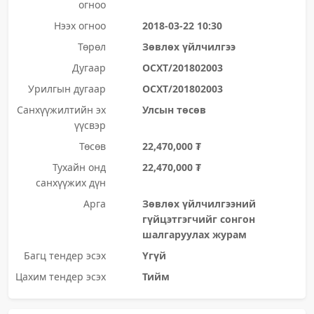
огноо
Нээх огноо
2018-03-22 10:30
Төрөл
Зөвлөх үйлчилгээ
Дугаар
ОСХТ/201802003
Урилгын дугаар
ОСХТ/201802003
Санхүүжилтийн эх
Улсын төсөв
үүсвэр
Төсөв
22,470,000 ₮
Тухайн онд
22,470,000 ₮
санхүүжих дүн
Арга
Зөвлөх үйлчилгээний
гүйцэтгэгчийг сонгон
шалгаруулах журам
Багц тендер эсэх
Үгүй
Цахим тендер эсэх
Тийм