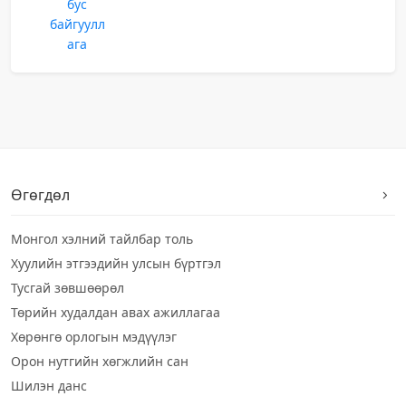
бус
байгуулл
ага
Өгөгдөл
Монгол хэлний тайлбар толь
Хуулийн этгээдийн улсын бүртгэл
Тусгай зөвшөөрөл
Төрийн худалдан авах ажиллагаа
Хөрөнгө орлогын мэдүүлэг
Орон нутгийн хөгжлийн сан
Шилэн данс