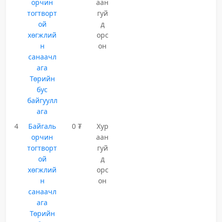
орчин
аан
тогтворт
гуй
ой
д
хөгжлий
орс
н
он
санаачл
ага
Төрийн
бус
байгуулл
ага
4
Байгаль
0 ₮
Хур
орчин
аан
тогтворт
гуй
ой
д
хөгжлий
орс
н
он
санаачл
ага
Төрийн