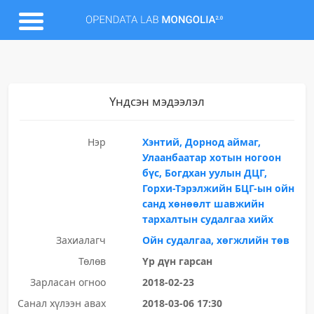
Үндсэн мэдээлэл
Нэр
Хэнтий, Дорнод аймаг,
Улаанбаатар хотын ногоон
бүс, Богдхан уулын ДЦГ,
Горхи-Тэрэлжийн БЦГ-ын ойн
санд хөнөөлт шавжийн
тархалтын судалгаа хийх
Захиалагч
Ойн судалгаа, хөгжлийн төв
Төлөв
Үр дүн гарсан
Зарласан огноо
2018-02-23
Санал хүлээн авах
2018-03-06 17:30