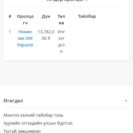
#
Оролцо
Дүн
Төл
Тайлбар
гч
өв
1
Номин
13,782,0
Илг
хөх ХХК
00 ₮
ээг
Хоршоо
дсэ
н
Өгөгдөл
Монгол хэлний тайлбар толь
Хуулийн этгээдийн улсын бүртгэл
Тусгай зөвшөөрөл