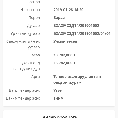
огноо
Нээх огноо
2019-01-28 14:20
Төрөл
Бараа
Дугаар
БХАХМСЗДТГ/201901002
Урилгын дугаар
БХАХМСЗДТГ/201901002/01/01
Санхүүжилтийн эх
Улсын төсөв
үүсвэр
Төсөв
13,782,000 ₮
Тухайн онд
13,782,000 ₮
санхүүжих дүн
Арга
Тендер шалгаруулалтын
онцгой журам
Багц тендер эсэх
Үгүй
Цахим тендер эсэх
Тийм
Тендер оролцогч