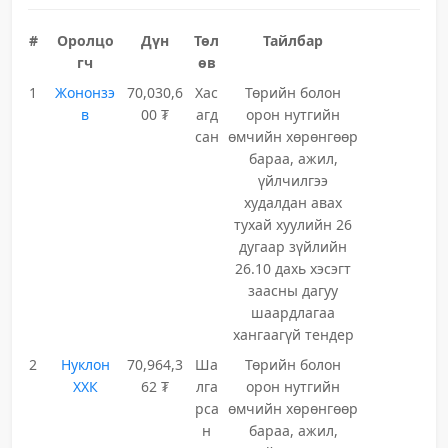
#
Оролцо
Дүн
Төл
Тайлбар
гч
өв
1
Жононзэ
70,030,6
Хас
Төрийн болон
в
00 ₮
агд
орон нутгийн
сан
өмчийн хөрөнгөөр
бараа, ажил,
үйлчилгээ
худалдан авах
тухай хуулийн 26
дугаар зүйлийн
26.10 дахь хэсэгт
заасны дагуу
шаардлагаа
хангаагүй тендер
2
Нуклон
70,964,3
Ша
Төрийн болон
ХХК
62 ₮
лга
орон нутгийн
рса
өмчийн хөрөнгөөр
н
бараа, ажил,