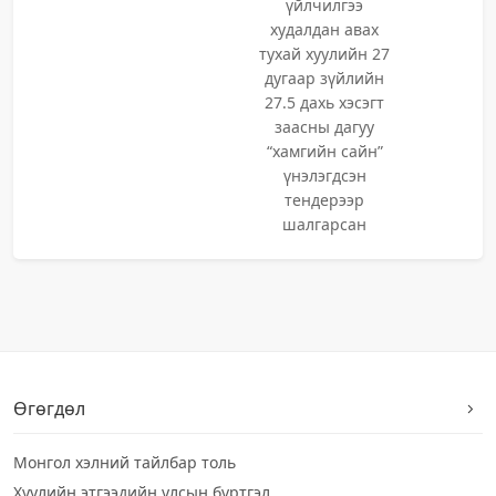
үйлчилгээ
худалдан авах
тухай хуулийн 27
дугаар зүйлийн
27.5 дахь хэсэгт
заасны дагуу
“хамгийн сайн”
үнэлэгдсэн
тендерээр
шалгарсан
Өгөгдөл
Монгол хэлний тайлбар толь
Хуулийн этгээдийн улсын бүртгэл