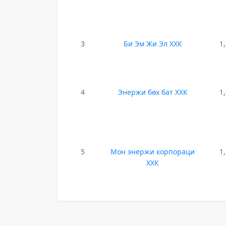
3
Би Эм Жи Эл ХХК
1
4
Энержи бөх бат ХХК
1
5
Мон энержи корпораци
1
ХХК