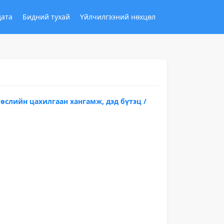
дата
Бидний тухай
Үйлчилгээний нөхцөл
өслийн цахилгаан хангамж, дэд бүтэц /