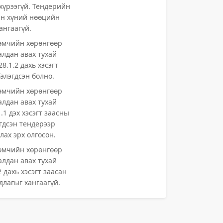
хүрээгүй. Тендерийн
ан хүний нөөцийн
ангаагүй.
өмчийн хөрөнгөөр
алдан авах тухай
8.1.2 дахь хэсэгт
элэгдсэн болно.
өмчийн хөрөнгөөр
алдан авах тухай
.1 дэх хэсэгт заасны
эгдсэн тендерээр
лах эрх олгосон.
өмчийн хөрөнгөөр
алдан авах тухай
 дахь хэсэгт заасан
лагыг хангаагүй.