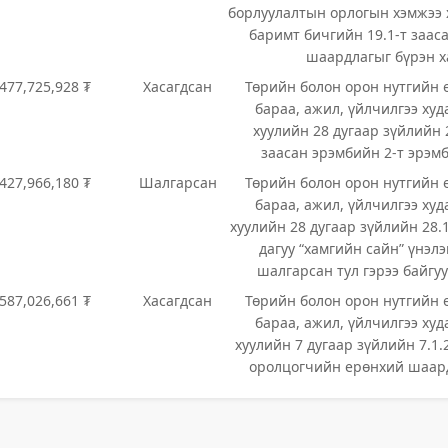
борлуулалтын орлогын хэмжээ 
баримт бичгийн 19.1-т заас
шаардлагыг бүрэн х
,477,725,928 ₮
Хасагдсан
Төрийн болон орон нутгийн 
бараа, ажил, үйлчилгээ худ
хуулийн 28 дугаар зүйлийн 2
заасан эрэмбийн 2-т эрэмб
,427,966,180 ₮
Шалгарсан
Төрийн болон орон нутгийн 
бараа, ажил, үйлчилгээ худ
хуулийн 28 дугаар зүйлийн 28.1
дагуу “хамгийн сайн” үнэл
шалгарсан тул гэрээ байгуу
,587,026,661 ₮
Хасагдсан
Төрийн болон орон нутгийн 
бараа, ажил, үйлчилгээ худ
хуулийн 7 дугаар зүйлийн 7.1.2
оролцогчийн ерөнхий шаард