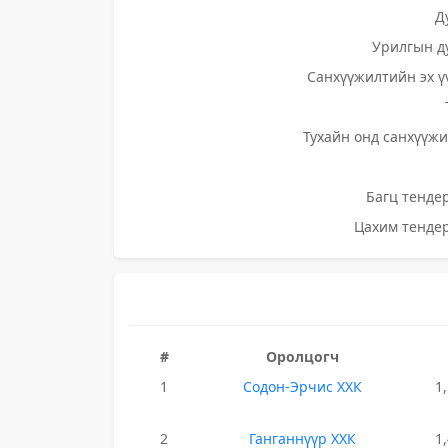
Д
Урилгын д
Санхүүжилтийн эх ү
Тухайн онд санхүүжи
Багц тендер
Цахим тендер
#
Оролцогч
1
Содон-Эрчис ХХК
1
2
Ганганнүүр ХХК
1