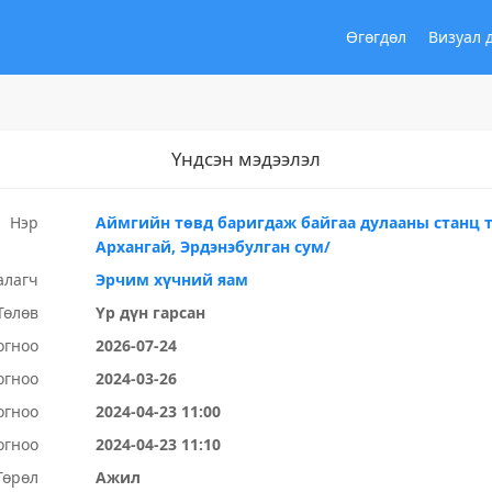
Өгөгдөл
Визуал 
Үндсэн мэдээлэл
Нэр
Аймгийн төвд баригдаж байгаа дулааны станц т
Архангай, Эрдэнэбулган сум/
алагч
Эрчим хүчний яам
Төлөв
Үр дүн гарсан
огноо
2026-07-24
огноо
2024-03-26
огноо
2024-04-23 11:00
огноо
2024-04-23 11:10
Төрөл
Ажил