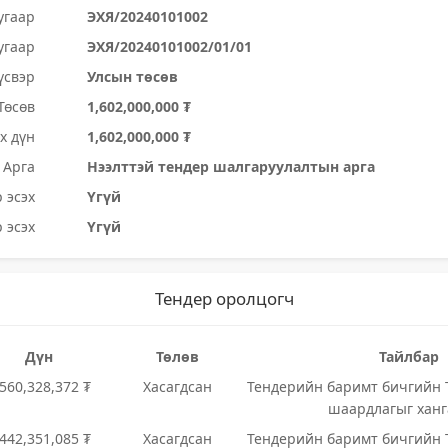
угаар
ЭХЯ/20240101002
угаар
ЭХЯ/20240101002/01/01
үсвэр
Улсын төсөв
Төсөв
1,602,000,000 ₮
х дүн
1,602,000,000 ₮
Арга
Нээлттэй тендер шалгаруулалтын арга
 эсэх
Үгүй
 эсэх
Үгүй
Тендер оролцогч
Дүн
Төлөв
Тайлбар
,560,328,372 ₮
Хасагдсан
Тендерийн баримт бичгийн Т
шаардлагыг ханг
,442,351,085 ₮
Хасагдсан
Тендерийн баримт бичгийн Т