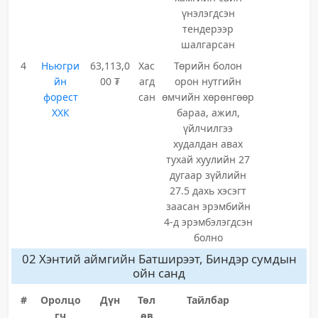
үнэлэгдсэн
тендерээр
шалгарсан
4
Ньюгри
63,113,0
Хас
Төрийн болон
йн
00 ₮
агд
орон нутгийн
форест
сан
өмчийн хөрөнгөөр
ХХК
бараа, ажил,
үйлчилгээ
худалдан авах
тухай хуулийн 27
дугаар зүйлийн
27.5 дахь хэсэгт
заасан эрэмбийн
4-д эрэмбэлэгдсэн
болно
02 Хэнтий аймгийн Батширээт, Биндэр сумдын
ойн санд
#
Оролцо
Дүн
Төл
Тайлбар
гч
өв