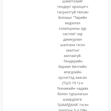
шимтгэлийг
тендерт оролцогч
тасралтгүй төлсөн
болохыг “Төрийн
мэдээлэл
солилцооны хур
систем”-ээр
дамжуулан
шалгана гэсэн
заалтыг
хангаагүй.
-Тендерийн
баримт бичгийн
өгөгдлийн
хүснэгтэд заасан
(ТШЗ 19.1)-н
Техникийн чадавх
болон туршлагын
шаардлага:
“ШААРДАНА” гэсэн
заалтын 3-д Ойн