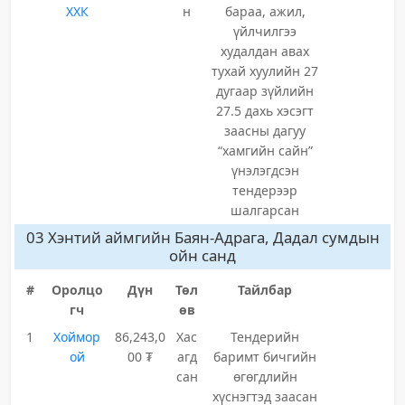
ХХК
н
бараа, ажил,
үйлчилгээ
худалдан авах
тухай хуулийн 27
дугаар зүйлийн
27.5 дахь хэсэгт
заасны дагуу
“хамгийн сайн”
үнэлэгдсэн
тендерээр
шалгарсан
03 Хэнтий аймгийн Баян-Адрага, Дадал сумдын
ойн санд
#
Оролцо
Дүн
Төл
Тайлбар
гч
өв
1
Хоймор
86,243,0
Хас
Тендерийн
ой
00 ₮
агд
баримт бичгийн
сан
өгөгдлийн
хүснэгтэд заасан