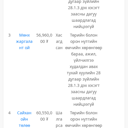
дугаар зүйлийн
28.1.3 дэх хэсэгт
заасны дагуу
шаардлагад
нийцээгүй
3
Мөнх
56,960,0
Хас
Төрийн болон
жаргала
00 ₮
агд
орон нутгийн
нт ой
сан
өмчийн хөрөнгөөр
бараа, ажил,
үйлчилгээ
худалдан авах
тухай хуулийн 28
дугаар зүйлийн
28.1.3 дэх хэсэгт
заасны дагуу
шаардлагад
нийцээгүй
4
Сайхан
60,550,0
Ша
Төрийн болон
ойн
00 ₮
лга
орон нутгийн
төлөө
рса
өмчийн хөрөнгөөр