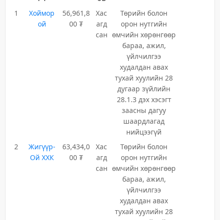
1
Хоймор
56,961,8
Хас
Төрийн болон
ой
00 ₮
агд
орон нутгийн
сан
өмчийн хөрөнгөөр
бараа, ажил,
үйлчилгээ
худалдан авах
тухай хуулийн 28
дугаар зүйлийн
28.1.3 дэх хэсэгт
заасны дагуу
шаардлагад
нийцээгүй
2
Жигүүр-
63,434,0
Хас
Төрийн болон
Ой ХХК
00 ₮
агд
орон нутгийн
сан
өмчийн хөрөнгөөр
бараа, ажил,
үйлчилгээ
худалдан авах
тухай хуулийн 28