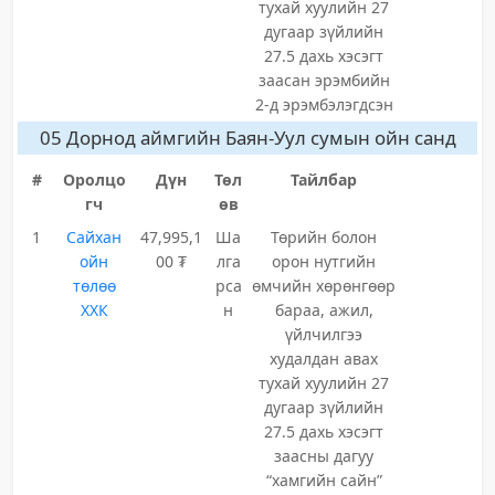
тухай хуулийн 27
дугаар зүйлийн
27.5 дахь хэсэгт
заасан эрэмбийн
2-д эрэмбэлэгдсэн
05 Дорнод аймгийн Баян-Уул сумын ойн санд
#
Оролцо
Дүн
Төл
Тайлбар
гч
өв
1
Сайхан
47,995,1
Ша
Төрийн болон
ойн
00 ₮
лга
орон нутгийн
төлөө
рса
өмчийн хөрөнгөөр
ХХК
н
бараа, ажил,
үйлчилгээ
худалдан авах
тухай хуулийн 27
дугаар зүйлийн
27.5 дахь хэсэгт
заасны дагуу
“хамгийн сайн”