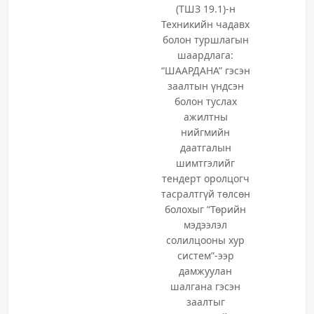
(ТШЗ 19.1)-н
Техникийн чадавх
болон туршлагын
шаардлага:
“ШААРДАНА” гэсэн
заалтын үндсэн
болон туслах
ажилтны
нийгмийн
даатгалын
шимтгэлийг
тендерт оролцогч
тасралтгүй төлсөн
болохыг “Төрийн
мэдээлэл
солилцооны хур
систем”-ээр
дамжуулан
шалгана гэсэн
заалтыг