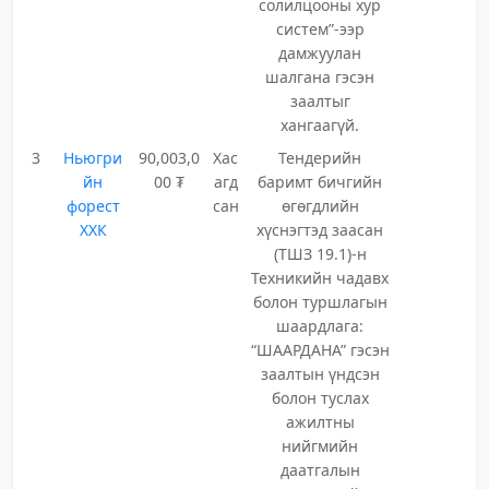
солилцооны хур
систем”-ээр
дамжуулан
шалгана гэсэн
заалтыг
хангаагүй.
3
Ньюгри
90,003,0
Хас
Тендерийн
йн
00 ₮
агд
баримт бичгийн
форест
сан
өгөгдлийн
ХХК
хүснэгтэд заасан
(ТШЗ 19.1)-н
Техникийн чадавх
болон туршлагын
шаардлага:
“ШААРДАНА” гэсэн
заалтын үндсэн
болон туслах
ажилтны
нийгмийн
даатгалын