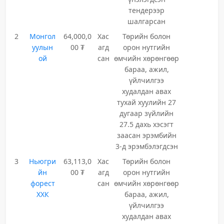
тендерээр
шалгарсан
2
Монгол
64,000,0
Хас
Төрийн болон
уулын
00 ₮
агд
орон нутгийн
ой
сан
өмчийн хөрөнгөөр
бараа, ажил,
үйлчилгээ
худалдан авах
тухай хуулийн 27
дугаар зүйлийн
27.5 дахь хэсэгт
заасан эрэмбийн
3-д эрэмбэлэгдсэн
3
Ньюгри
63,113,0
Хас
Төрийн болон
йн
00 ₮
агд
орон нутгийн
форест
сан
өмчийн хөрөнгөөр
ХХК
бараа, ажил,
үйлчилгээ
худалдан авах