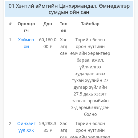
01 Хэнтий аймгийн Цэнхэрмандал, Өмнөдэлгэр
сумдын ойн сан
#
Оролцо
Дүн
Төл
Тайлбар
гч
өв
1
Хоймор
60,160,0
Хас
Төрийн болон
ой
00 ₮
агд
орон нутгийн
сан
өмчийн хөрөнгөөр
бараа, ажил,
үйлчилгээ
худалдан авах
тухай хуулийн 27
дугаар зүйлийн
27.5 дахь хэсэгт
заасан эрэмбийн
3-д эрэмбэлэгдсэн
болно
2
Ойнхайг
59,288,3
Хас
Төрийн болон
уул ХХК
85 ₮
агд
орон нутгийн
сан
өмчийн хөрөнгөөр