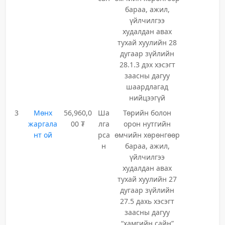
бараа, ажил,
үйлчилгээ
худалдан авах
тухай хуулийн 28
дугаар зүйлийн
28.1.3 дэх хэсэгт
заасны дагуу
шаардлагад
нийцээгүй
3
Мөнх
56,960,0
Ша
Төрийн болон
жаргала
00 ₮
лга
орон нутгийн
нт ой
рса
өмчийн хөрөнгөөр
н
бараа, ажил,
үйлчилгээ
худалдан авах
тухай хуулийн 27
дугаар зүйлийн
27.5 дахь хэсэгт
заасны дагуу
“хамгийн сайн”