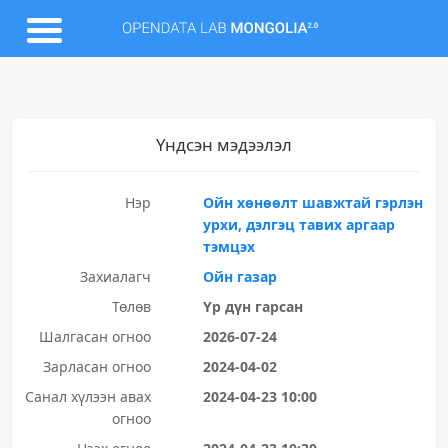
Үндсэн мэдээлэл
Нэр
Ойн хөнөөлт шавжтай гэрлэн
урхи, дэлгэц тавих аргаар
тэмцэх
Захиалагч
Ойн газар
Төлөв
Үр дүн гарсан
Шалгасан огноо
2026-07-24
Зарласан огноо
2024-04-02
Санал хүлээн авах
2024-04-23 10:00
огноо