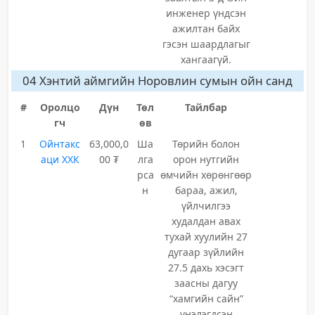
инженер үндсэн
ажилтан байх
гэсэн шаардлагыг
хангаагүй.
04 Хэнтий аймгийн Норовлин сумын ойн санд
#
Оролцо
Дүн
Төл
Тайлбар
гч
өв
1
Ойнтакс
63,000,0
Ша
Төрийн болон
аци ХХК
00 ₮
лга
орон нутгийн
рса
өмчийн хөрөнгөөр
н
бараа, ажил,
үйлчилгээ
худалдан авах
тухай хуулийн 27
дугаар зүйлийн
27.5 дахь хэсэгт
заасны дагуу
“хамгийн сайн”
үнэлэгдсэн