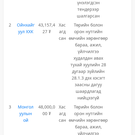
үнэлэгдсэн
тендерээр
шалгарсан
2
Ойнхайг
43,157,4
Хас
Төрийн болон
уул ХХК
27 ₮
агд
орон нутгийн
сан
өмчийн хөрөнгөөр
бараа, ажил,
үйлчилгээ
худалдан авах
тухай хуулийн 28
дугаар зүйлийн
28.1.3 дэх хэсэгт
заасны дагуу
шаардлагад
нийцээгүй
3
Монгол
48,000,0
Хас
Төрийн болон
уулын
00 ₮
агд
орон нутгийн
ой
сан
өмчийн хөрөнгөөр
бараа, ажил,
үйлчилгээ