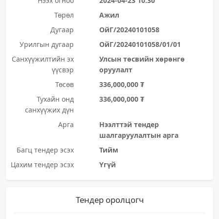
Нээх огноо
2024-04-23 10:30
Төрөл
Ажил
Дугаар
ОйГ/20240101058
Урилгын дугаар
ОйГ/20240101058/01/01
Санхүүжилтийн эх
Улсын төсвийн хөрөнгө
үүсвэр
оруулалт
Төсөв
336,000,000 ₮
Тухайн онд
336,000,000 ₮
санхүүжих дүн
Арга
Нээлттэй тендер
шалгаруулалтын арга
Багц тендер эсэх
Тийм
Цахим тендер эсэх
Үгүй
Тендер оролцогч