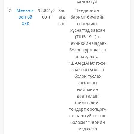
хангаагүй.
2
Мөнхног
92,861,0
Хас
Тендерийн
оон ой
00 ₮
агд
баримт бичгийн
ХХК
сан
өгөгдлийн
хүснэгтэд заасан
(ТШЗ 19.1)-н
Техникийн чадавх
болон туршлагын
шаардлага:
“ШААРДАНА” гэсэн
заалтын үндсэн
болон туслах
ажилтны
нийгмийн
даатгалын
шимтгэлийг
тендерт оролцогч
тасралтгүй төлсөн
болохыг “Төрийн
мэдээлэл