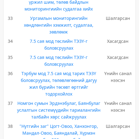
үржил шим, төлөв байдлын
мониторингиийн судалгаа хийх
33
Ургамлын мониторингийн
Шалгарсан
хөндлөнгийн хэмжилт, судалгаа,
зөвлөмж
34
7.5 сая мод төслийн ТЭЗҮ-г
Хасагдсан
боловсруулах
35
7.5 сая мод төслийн ТЭЗҮ-г
Хасагдсан
боловсруулах
36
Тэрбум мод 7.5 сая мод тарих ТЭЗҮ
Үнийн санал
боловсруулах, төлөвлөгөөний дагуу
нээсэн
жил бүрийн төсөвт өртгийг
тодорхойлох
37
Номгон сумын Эрдэнэбулаг, Баянбулаг
Үнийн санал
услалтын системүүдийн тариалангийн
нээсэн
талбайн хөрс сайжруулах
38
"Нутгийн заг" Цогт-Овоо, Ханхонгор,
Шалгарсан
Мандал-Овоо, Баяндалай, Хүрмэн