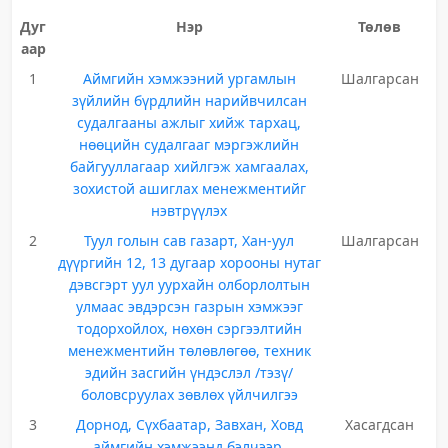
Дуг
Нэр
Төлөв
аар
1
Аймгийн хэмжээний ургамлын
Шалгарсан
зүйлийн бүрдлийн нарийвчилсан
судалгааны ажлыг хийж тархац,
нөөцийн судалгааг мэргэжлийн
байгууллагаар хийлгэж хамгаалах,
зохистой ашиглах менежментийг
нэвтрүүлэх
2
Туул голын сав газарт, Хан-уул
Шалгарсан
дүүргийн 12, 13 дугаар хорооны нутаг
дэвсгэрт уул уурхайн олборлолтын
улмаас эвдэрсэн газрын хэмжээг
тодорхойлох, нөхөн сэргээлтийн
менежментийн төлөвлөгөө, техник
эдийн засгийн үндэслэл /тэзү/
боловсруулах зөвлөх үйлчилгээ
3
Дорнод, Сүхбаатар, Завхан, Ховд
Хасагдсан
аймгийн хэмжээнд бэлчээр,