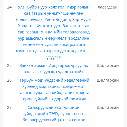
24
Улз, Буйр нуур-халх гол, Идэр голын
Хасагдсан
сав газрын уннмт-г шинэчлэн
боловсруулах; Үенч-Бодонч, Хар Нуур-
Ховд гол, Хяргас нуур- Завхан голын
сав газрын УННМ-ийн төлөвлөгөөнд
уур амьсгалын өөрчлөлт, эрсдэлийн
менежмент, дасан зохицох арга
хэмжээг тусган хэрэгжүүлэхэд дэмжлэг
үзүүлэх
25
Завхан аймагт Арц тарьж ургуулах
Шалгарсан
ажлыг эхлүүлэх, судалгаа хийх
26
"Тэрбум мод" үндэсний хөдөлгөөний
Шалгарсан
хүрээнд мод тарих, тохиромжит
газрын судалгаа хийх, тарих модны
төрөл зүйлийг тодорхойлох ажил
27
Сайжруулсан эко түлшний
Шалгарсан
үйлдвэрийн ТЭЗҮ, зураг төсөв
боловсруулах гүйцэтгэгч сонгох