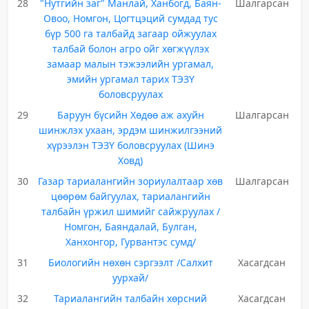
28
"Нутгийн заг" Манлай, Ханбогд, Баян-
Шалгарсан
Овоо, Номгон, Цогтцэций сумдад тус
бүр 500 га талбайд загаар ойжуулах
талбай болон агро ойг хөгжүүлэх
замаар малын тэжээлийн ургамал,
эмийн ургамал тарих ТЭЗҮ
боловсруулах
29
Баруун бүсийн Хөдөө аж ахуйн
Шалгарсан
шинжлэх ухаан, эрдэм шинжилгээний
хүрээлэн ТЭЗҮ боловсруулах (Шинэ
Ховд)
30
Газар тариалангийн зориулалтаар хөв
Шалгарсан
цөөрөм байгуулах, тариалангийн
талбайн үржил шимийг сайжруулах /
Номгон, Баяндалай, Булган,
Ханхонгор, Гурвантэс сумд/
31
Биологийн нөхөн сэргээлт /Салхит
Хасагдсан
уурхай/
32
Тариалангийн талбайн хөрсний
Хасагдсан