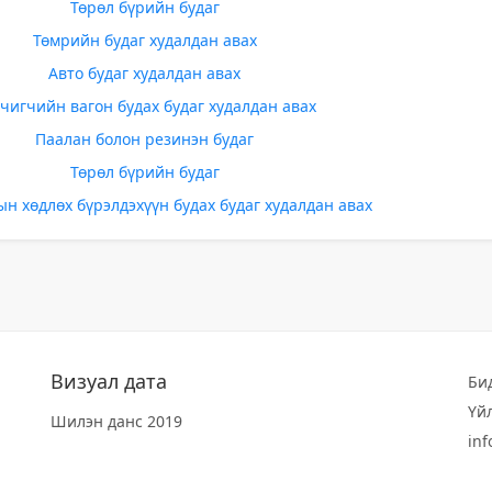
Төрөл бүрийн будаг
Төмрийн будаг худалдан авах
Авто будаг худалдан авах
чигчийн вагон будах будаг худалдан авах
Паалан болон резинэн будаг
Төрөл бүрийн будаг
н хөдлөх бүрэлдэхүүн будах будаг худалдан авах
Визуал дата
Би
Үй
Шилэн данс 2019
in