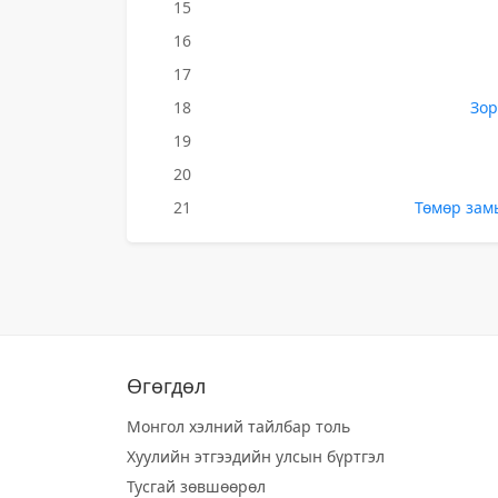
15
16
17
18
Зор
19
20
21
Төмөр замы
Өгөгдөл
Монгол хэлний тайлбар толь
Хуулийн этгээдийн улсын бүртгэл
Тусгай зөвшөөрөл