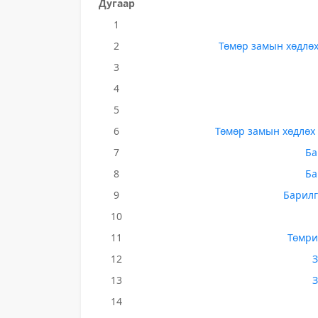
Дугаар
1
2
Төмөр замын хөдлөх 
3
4
5
6
Төмөр замын хөдлөх 
7
Ба
8
Ба
9
Барилг
10
11
Төмрий
12
З
13
З
14