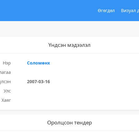
Өгөгдөл
Визуал 
Үндсэн мэдээлэл
Нэр
Соломөнх
лагаа
үлсэн
2007-03-16
Улс
Хаяг
Оролцсон тендер