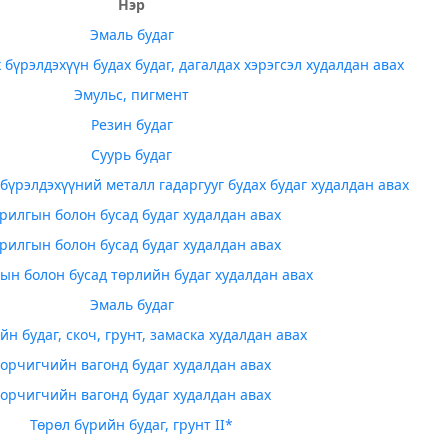
Нэр
Эмаль будаг
бүрэлдэхүүн будах будаг, дагалдах хэрэгсэл худалдан авах
Эмульс, пигмент
Резин будаг
Суурь будаг
бүрэлдэхүүний металл гадаргууг будах будаг худалдан авах
рилгын болон бусад будаг худалдан авах
рилгын болон бусад будаг худалдан авах
ын болон бусад төрлийн будаг худалдан авах
Эмаль будаг
н будаг, скоч, грунт, замаска худалдан авах
орчигчийн вагонд будаг худалдан авах
орчигчийн вагонд будаг худалдан авах
Төрөл бүрийн будаг, грунт II*