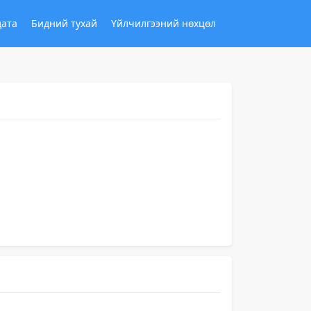
дата
Бидний тухай
Үйлчилгээний нөхцөл