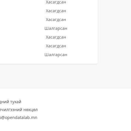
Хасагдсан
Хасагдсан
Хасагдсан
Шалгарсан
Хасагдсан
Хасагдсан
Шалгарсан
дний тухай
лчилгээний нөхцөл
fo@opendatalab.mn