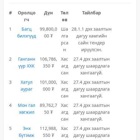
#
Оролцо
Дүн
Төл
Тайлбар
гч
өв
1
Багц
99,800,0
Ша
28.1.1 дэх заалтын
билэгүүд
00 ₮
лга
дагуу хамгийн
рса
сайн тендер
н
ирүүлсэн.
2
Ганганн
106,786,
Хас
27.4 дэх заалтын
үүр ХХК
350 ₮
агд
дагуу шаардлага
сан
хангаагүй.
3
Хатул
101,000,
Хас
27.4 дэх заалтын
аураг
000 ₮
агд
дагуу шаардлага
сан
хангаагүй.
4
Мон гал
89,762,7
Хас
27.4 дэх заалтын
хөгжил
50 ₮
агд
дагуу шаардлага
сан
хангаагүй.
5
Энх
112,988,
Хас
27.4 дэх заалтын
бүтэмж
550 ₮
агд
дагуу шаардлага