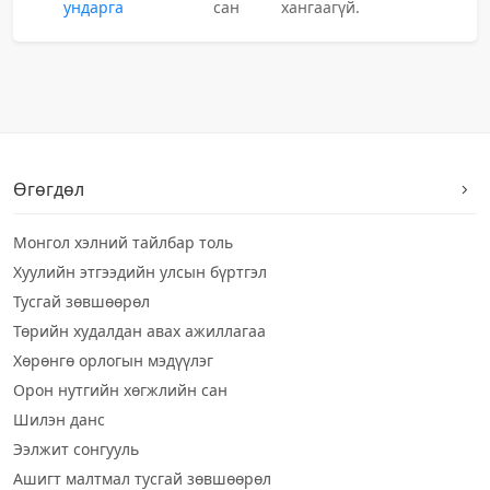
ундарга
сан
хангаагүй.
Өгөгдөл
Монгол хэлний тайлбар толь
Хуулийн этгээдийн улсын бүртгэл
Тусгай зөвшөөрөл
Төрийн худалдан авах ажиллагаа
Хөрөнгө орлогын мэдүүлэг
Орон нутгийн хөгжлийн сан
Шилэн данс
Ээлжит сонгууль
Ашигт малтмал тусгай зөвшөөрөл