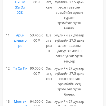
Пи Эм
00 ₮
агд
зүйлийн 27.5 дахь
Жи Эл
сан
хэсэгт заасан
ХХК
эрэмбийн арван
гуравт
эрэмбэлэгдсэн
болно.
11
Арби
53,460,0
Ша
хуулийн 27 дугаар
элевато
00 ₮
лга
зүйлийн 27.5 дахь
рс
рса
хэсэгт заасны
н
дагуу “хамгийн
сайн” үнэлэгдсэн
тендер
12
Ти Си Пи
90,000,0
Хас
хуулийн 27 дугаар
00 ₮
агд
зүйлийн 27.5 дахь
сан
хэсэгт заасан
эрэмбийн есд
эрэмбэлэгдсэн
болно.
13
Монтех
94,500,0
Хас
хуулийн 27 дугаар