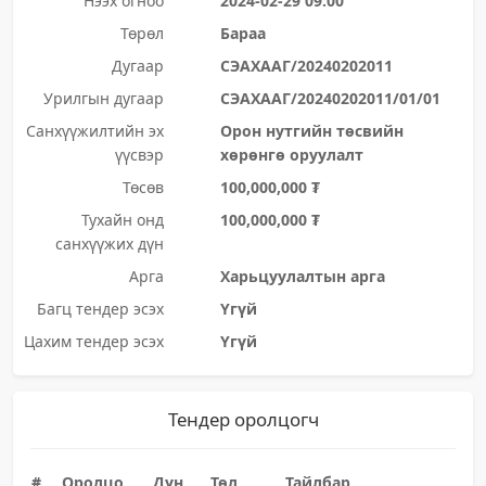
Нээх огноо
2024-02-29 09:00
Төрөл
Бараа
Дугаар
СЭАХААГ/20240202011
Урилгын дугаар
СЭАХААГ/20240202011/01/01
Санхүүжилтийн эх
Орон нутгийн төсвийн
үүсвэр
хөрөнгө оруулалт
Төсөв
100,000,000 ₮
Тухайн онд
100,000,000 ₮
санхүүжих дүн
Арга
Харьцуулалтын арга
Багц тендер эсэх
Үгүй
Цахим тендер эсэх
Үгүй
Тендер оролцогч
#
Оролцо
Дүн
Төл
Тайлбар