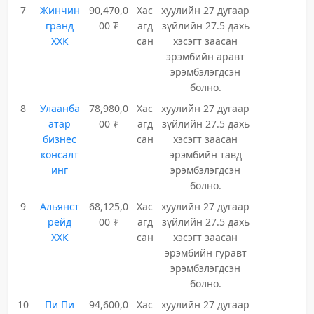
7
Жинчин
90,470,0
Хас
хуулийн 27 дугаар
гранд
00 ₮
агд
зүйлийн 27.5 дахь
ХХК
сан
хэсэгт заасан
эрэмбийн аравт
эрэмбэлэгдсэн
болно.
8
Улаанба
78,980,0
Хас
хуулийн 27 дугаар
атар
00 ₮
агд
зүйлийн 27.5 дахь
бизнес
сан
хэсэгт заасан
консалт
эрэмбийн тавд
инг
эрэмбэлэгдсэн
болно.
9
Альянст
68,125,0
Хас
хуулийн 27 дугаар
рейд
00 ₮
агд
зүйлийн 27.5 дахь
ХХК
сан
хэсэгт заасан
эрэмбийн гуравт
эрэмбэлэгдсэн
болно.
10
Пи Пи
94,600,0
Хас
хуулийн 27 дугаар