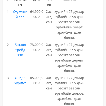
гч
өв
1
Сүүхүнги
64,900,0
Хас
хуулийн 27 дугаар
й ХХК
00 ₮
агд
зүйлийн 27.5 дахь
сан
хэсэгт заасан
эрэмбийн хоёрт
эрэмбэлэгдсэн
болно.
2
Батзол
73,000,0
Хас
хуулийн 27 дугаар
трейд
00 ₮
агд
зүйлийн 27.5 дахь
ХХК
сан
хэсэгт заасан
эрэмбийн дөрөвт
эрэмбэлэгдсэн
болно.
3
Өндөр
85,000,0
Хас
хуулийн 27 дугаар
хуримт
00 ₮
агд
зүйлийн 27.5 дахь
сан
хэсэгт заасан
эрэмбийн долоод
эрэмбэлэгдсэн
болно.