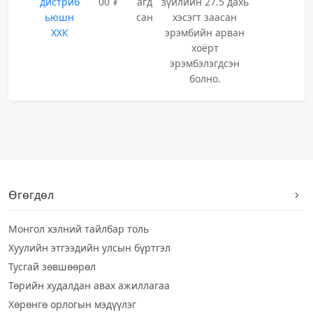
дистриб
00 ₮
агд
зүйлийн 27.5 дахь
ьюшн
сан
хэсэгт заасан
ХХК
эрэмбийн арван
хоёрт
эрэмбэлэгдсэн
болно.
Өгөгдөл
Монгол хэлний тайлбар толь
Хуулийн этгээдийн улсын бүртгэл
Тусгай зөвшөөрөл
Төрийн худалдан авах ажиллагаа
Хөрөнгө орлогын мэдүүлэг