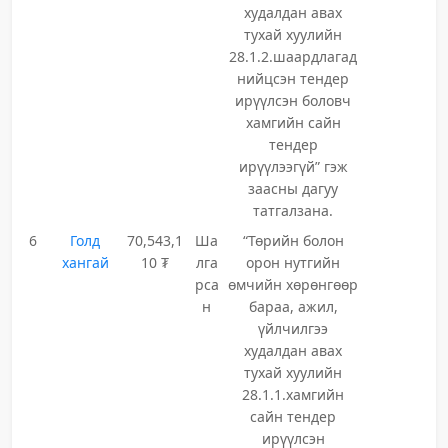
худалдан авах
тухай хуулийн
28.1.2.шаардлагад
нийцсэн тендер
ирүүлсэн боловч
хамгийн сайн
тендер
ирүүлээгүй” гэж
заасны дагуу
татгалзана.
6
Голд
70,543,1
Ша
“Төрийн болон
хангай
10 ₮
лга
орон нутгийн
рса
өмчийн хөрөнгөөр
н
бараа, ажил,
үйлчилгээ
худалдан авах
тухай хуулийн
28.1.1.хамгийн
сайн тендер
ирүүлсэн