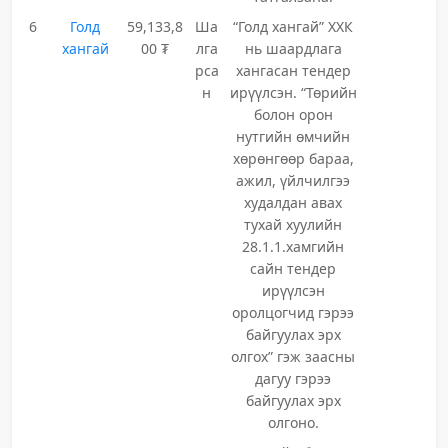
6
Голд
59,133,8
Ша
“Голд хангай” ХХК
хангай
00 ₮
лга
нь шаардлага
рса
хангасан тендер
н
ирүүлсэн. “Төрийн
болон орон
нутгийн өмчийн
хөрөнгөөр бараа,
ажил, үйлчилгээ
худалдан авах
тухай хуулийн
28.1.1.хамгийн
сайн тендер
ирүүлсэн
оролцогчид гэрээ
байгуулах эрх
олгох” гэж заасны
дагуу гэрээ
байгуулах эрх
олгоно.