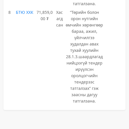
татгалзана.
8
БТЮ ХХК
71,859,0
Хас
“Төрийн болон
00 ₮
агд
орон нутгийн
сан
өмчийн хөрөнгөөр
бараа, ажил,
үйлчилгээ
худалдан авах
тухай хуулийн
28.1.3.шаардлагад
нийцээгүй тендер
ирүүлсэн
оролцогчийн
тендерээс
татгалзах” гэж
заасны дагуу
татгалзана.