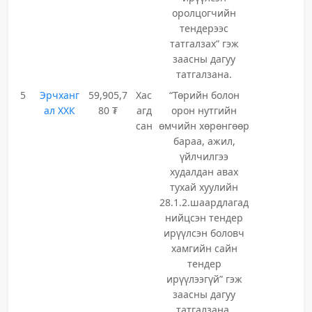
оролцогчийн
тендерээс
татгалзах” гэж
заасны дагуу
татгалзана.
5
Эрчханг
59,905,7
Хас
“Төрийн болон
ал ХХК
80 ₮
агд
орон нутгийн
сан
өмчийн хөрөнгөөр
бараа, ажил,
үйлчилгээ
худалдан авах
тухай хуулийн
28.1.2.шаардлагад
нийцсэн тендер
ирүүлсэн боловч
хамгийн сайн
тендер
ирүүлээгүй” гэж
заасны дагуу
татгалзана.