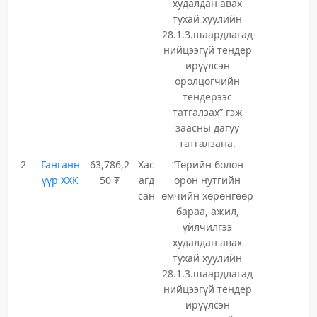
худалдан авах
тухай хуулийн
28.1.3.шаардлагад
нийцээгүй тендер
ирүүлсэн
оролцогчийн
тендерээс
татгалзах” гэж
заасны дагуу
татгалзана.
2
Ганганн
63,786,2
Хас
“Төрийн болон
үүр ХХК
50 ₮
агд
орон нутгийн
сан
өмчийн хөрөнгөөр
бараа, ажил,
үйлчилгээ
худалдан авах
тухай хуулийн
28.1.3.шаардлагад
нийцээгүй тендер
ирүүлсэн