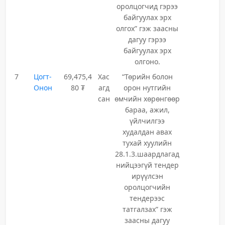
оролцогчид гэрээ
байгуулах эрх
олгох” гэж заасны
дагуу гэрээ
байгуулах эрх
олгоно.
7
Цогт-
69,475,4
Хас
“Төрийн болон
Онон
80 ₮
агд
орон нутгийн
сан
өмчийн хөрөнгөөр
бараа, ажил,
үйлчилгээ
худалдан авах
тухай хуулийн
28.1.3.шаардлагад
нийцээгүй тендер
ирүүлсэн
оролцогчийн
тендерээс
татгалзах” гэж
заасны дагуу