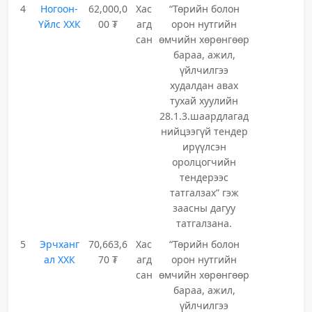
4
Ногоон-
62,000,0
Хас
“Төрийн болон
Үйлс ХХК
00 ₮
агд
орон нутгийн
сан
өмчийн хөрөнгөөр
бараа, ажил,
үйлчилгээ
худалдан авах
тухай хуулийн
28.1.3.шаардлагад
нийцээгүй тендер
ирүүлсэн
оролцогчийн
тендерээс
татгалзах” гэж
заасны дагуу
татгалзана.
5
Эрчханг
70,663,6
Хас
“Төрийн болон
ал ХХК
70 ₮
агд
орон нутгийн
сан
өмчийн хөрөнгөөр
бараа, ажил,
үйлчилгээ