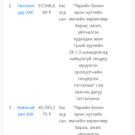
2
Ганганн
57,948,6
Хас
“Төрийн болон
үүр ХХК
60 ₮
агд
орон нутгийн
сан
өмчийн хөрөнгөөр
бараа, ажил,
үйлчилгээ
худалдан авах
тухай хуулийн
28.1.3.шаардлагад
нийцээгүй тендер
ирүүлсэн
оролцогчийн
тендерээс
татгалзах” гэж
заасны дагуу
татгалзана.
3
Ноёнсай
45,595,5
Хас
“Төрийн болон
хан ХХК
75 ₮
агд
орон нутгийн
сан
өмчийн хөрөнгөөр
бараа, ажил,
үйлчилгээ