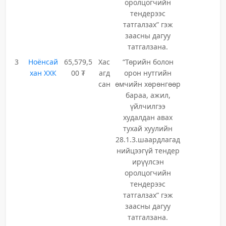
оролцогчийн
тендерээс
татгалзах” гэж
заасны дагуу
татгалзана.
3
Ноёнсай
65,579,5
Хас
“Төрийн болон
хан ХХК
00 ₮
агд
орон нутгийн
сан
өмчийн хөрөнгөөр
бараа, ажил,
үйлчилгээ
худалдан авах
тухай хуулийн
28.1.3.шаардлагад
нийцээгүй тендер
ирүүлсэн
оролцогчийн
тендерээс
татгалзах” гэж
заасны дагуу
татгалзана.