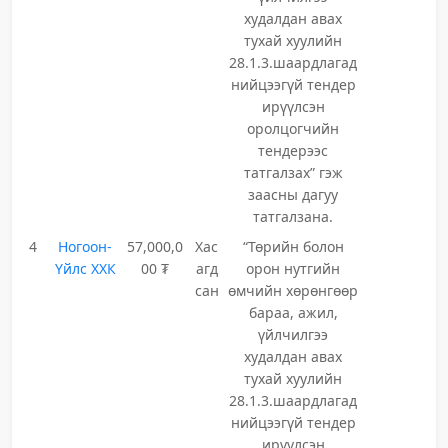
худалдан авах
тухай хуулийн
28.1.3.шаардлагад
нийцээгүй тендер
ирүүлсэн
оролцогчийн
тендерээс
татгалзах” гэж
заасны дагуу
татгалзана.
4
Ногоон-
57,000,0
Хас
“Төрийн болон
Үйлс ХХК
00 ₮
агд
орон нутгийн
сан
өмчийн хөрөнгөөр
бараа, ажил,
үйлчилгээ
худалдан авах
тухай хуулийн
28.1.3.шаардлагад
нийцээгүй тендер
ирүүлсэн