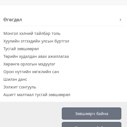
Өгөгдөл
Монгол хэлний тайлбар толь
Хуулийн этгээдийн улсын бүртгэл
Тусгай зөвшөөрөл
Төрийн худалдан авах ажиллагаа
Хөрөнгө орлогын мэдүүлэг
Орон нутгийн хөгжлийн сан
Шилэн данс
Ээлжит сонгууль
Ашигт малтмал тусгай зөвшөөрөл
Визуал дата
Зөвшөөрч байна
Шилэн данс 2019