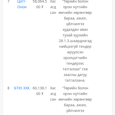
7
Цогт-
58,064,5
Хас
“Төрийн болон
Онон
00 ₮
агд
орон нутгийн
сан
өмчийн хөрөнгөөр
бараа, ажил,
үйлчилгээ
худалдан авах
тухай хуулийн
28.1.3.шаардлагад
нийцээгүй тендер
ирүүлсэн
оролцогчийн
тендерээс
татгалзах” гэж
заасны дагуу
татгалзана.
8
БТЮ ХХК
60,138,1
Хас
“Төрийн болон
00 ₮
агд
орон нутгийн
сан
өмчийн хөрөнгөөр
бараа, ажил,
үйлчилгээ