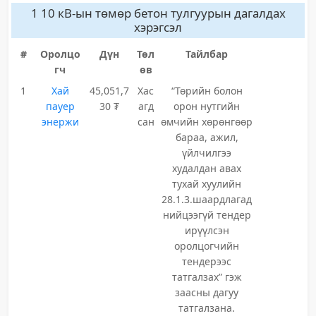
1 10 кВ-ын төмөр бетон тулгуурын дагалдах
хэрэгсэл
#
Оролцо
Дүн
Төл
Тайлбар
гч
өв
1
Хай
45,051,7
Хас
“Төрийн болон
пауер
30 ₮
агд
орон нутгийн
энержи
сан
өмчийн хөрөнгөөр
бараа, ажил,
үйлчилгээ
худалдан авах
тухай хуулийн
28.1.3.шаардлагад
нийцээгүй тендер
ирүүлсэн
оролцогчийн
тендерээс
татгалзах” гэж
заасны дагуу
татгалзана.