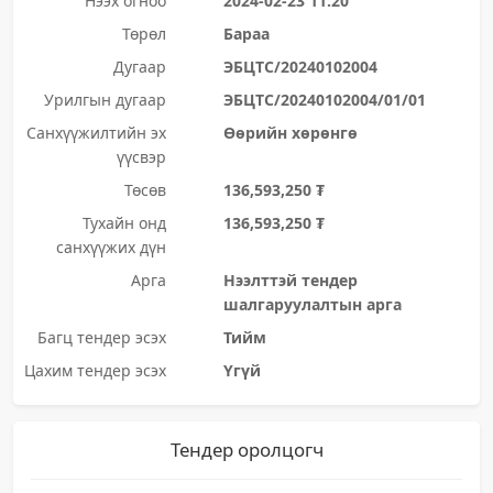
Нээх огноо
2024-02-23 11:20
Төрөл
Бараа
Дугаар
ЭБЦТС/20240102004
Урилгын дугаар
ЭБЦТС/20240102004/01/01
Санхүүжилтийн эх
Өөрийн хөрөнгө
үүсвэр
Төсөв
136,593,250 ₮
Тухайн онд
136,593,250 ₮
санхүүжих дүн
Арга
Нээлттэй тендер
шалгаруулалтын арга
Багц тендер эсэх
Тийм
Цахим тендер эсэх
Үгүй
Тендер оролцогч