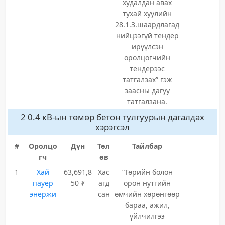
худалдан авах
тухай хуулийн
28.1.3.шаардлагад
нийцээгүй тендер
ирүүлсэн
оролцогчийн
тендерээс
татгалзах” гэж
заасны дагуу
татгалзана.
2 0.4 кВ-ын төмөр бетон тулгуурын дагалдах
хэрэгсэл
#
Оролцо
Дүн
Төл
Тайлбар
гч
өв
1
Хай
63,691,8
Хас
“Төрийн болон
пауер
50 ₮
агд
орон нутгийн
энержи
сан
өмчийн хөрөнгөөр
бараа, ажил,
үйлчилгээ