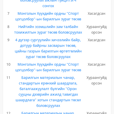
боловсруулах ажлын гүйцэтгэгч
сонгох
7
Монголын Хүүхдийн ордны "Спорт
Хасагдсан
цогцолбор"-ын барилгын зураг төсөв
8
Нийтийн эзэмшлийн зам талбайн
Хураангуйд
тохижилтын зураг төсөв боловсруулах
орсон
9
4 дүгээр сургуулийн хичээлийн байр,
Хасагдсан
дотуур байрны засварын төсөв,
цайны газрын барилгын өргөтгөлийн
зураг төсөв боловсруулах
10
Монголын Хүүхдийн ордны "Спорт
Хасагдсан
цогцолбор"-ын барилгын зураг төсөв
11
Барилгын материалын чанар,
Хураангуйд
стандартын ерөнхий шаардлага,
орсон
баталгаажуулалт бүлгийн "Орон
сууцны дээврийн ажилд тавигдах
шаардлага" хотын стандартын төсөл
боловсруулах
12
Барилгын материалын чанар,
Хураангуйд