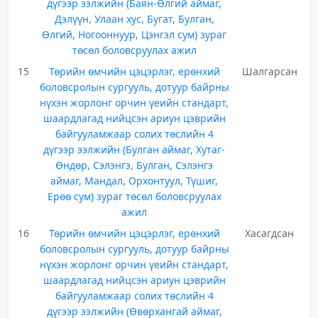
дүгээр ээлжийн (Баян-Өлгий аймаг,
Дэлүүн, Улаан хус, Бугат, Булган,
Өлгий, Ногооннуур, Цэнгэл сум) зураг
төсөл боловсруулах ажил
15
Төрийн өмчийн цэцэрлэг, ерөнхий
Шалгарсан
боловсролын сургууль, дотуур байрны
нүхэн жорлонг орчин үеийн стандарт,
шаардлагад нийцсэн ариун цэврийн
байгууламжаар солих төслийн 4
дүгээр ээлжийн (Булган аймаг, Хутаг-
Өндөр, Сэлэнгэ, Булган, Сэлэнгэ
аймаг, Мандал, Орхонтуул, Түшиг,
Ерөө сум) зураг төсөл боловсруулах
ажил
16
Төрийн өмчийн цэцэрлэг, ерөнхий
Хасагдсан
боловсролын сургууль, дотуур байрны
нүхэн жорлонг орчин үеийн стандарт,
шаардлагад нийцсэн ариун цэврийн
байгууламжаар солих төслийн 4
дүгээр ээлжийн (Өвөрхангай аймаг,