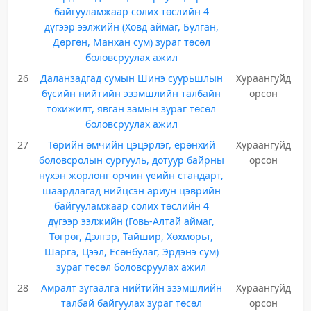
байгууламжаар солих төслийн 4
дүгээр ээлжийн (Ховд аймаг, Булган,
Дөргөн, Манхан сум) зураг төсөл
боловсруулах ажил
26
Даланзадгад сумын Шинэ суурьшлын
Хураангуйд
бүсийн нийтийн эзэмшлийн талбайн
орсон
тохижилт, явган замын зураг төсөл
боловсруулах ажил
27
Төрийн өмчийн цэцэрлэг, ерөнхий
Хураангуйд
боловсролын сургууль, дотуур байрны
орсон
нүхэн жорлонг орчин үеийн стандарт,
шаардлагад нийцсэн ариун цэврийн
байгууламжаар солих төслийн 4
дүгээр ээлжийн (Говь-Алтай аймаг,
Төгрөг, Дэлгэр, Тайшир, Хөхморьт,
Шарга, Цээл, Есөнбулаг, Эрдэнэ сум)
зураг төсөл боловсруулах ажил
28
Амралт зугаалга нийтийн эзэмшлийн
Хураангуйд
талбай байгуулах зураг төсөл
орсон