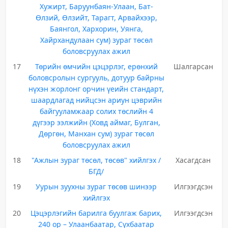
Хужирт, Баруунбаян-Улаан, Бат-
Өлзий, Өлзийт, Тарагт, Арвайхээр,
Баянгол, Хархорин, Уянга,
Хайрхандулаан сум) зураг төсөл
боловсруулах ажил
17
Төрийн өмчийн цэцэрлэг, ерөнхий
Шалгарсан
боловсролын сургууль, дотуур байрны
нүхэн жорлонг орчин үеийн стандарт,
шаардлагад нийцсэн ариун цэврийн
байгууламжаар солих төслийн 4
дүгээр ээлжийн (Ховд аймаг, Булган,
Дөргөн, Манхан сум) зураг төсөл
боловсруулах ажил
18
"Ажлын зураг төсөл, төсөв" хийлгэх /
Хасагдсан
БГД/
19
Уурын зуухны зураг төсөв шинээр
Илгээгдсэн
хийлгэх
20
Цэцэрлэгийн барилга буулгаж барих,
Илгээгдсэн
240 ор – Улаанбаатар, Сүхбаатар