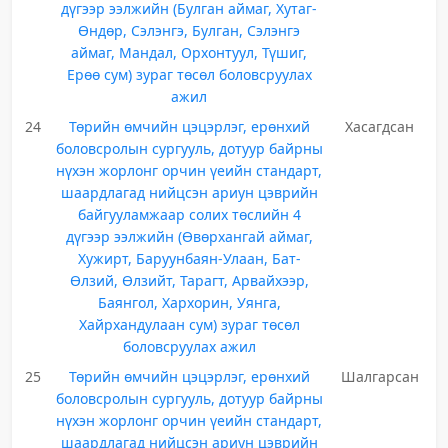
дүгээр ээлжийн (Булган аймаг, Хутаг-
Өндөр, Сэлэнгэ, Булган, Сэлэнгэ
аймаг, Мандал, Орхонтуул, Түшиг,
Ерөө сум) зураг төсөл боловсруулах
ажил
24
Төрийн өмчийн цэцэрлэг, ерөнхий
Хасагдсан
боловсролын сургууль, дотуур байрны
нүхэн жорлонг орчин үеийн стандарт,
шаардлагад нийцсэн ариун цэврийн
байгууламжаар солих төслийн 4
дүгээр ээлжийн (Өвөрхангай аймаг,
Хужирт, Баруунбаян-Улаан, Бат-
Өлзий, Өлзийт, Тарагт, Арвайхээр,
Баянгол, Хархорин, Уянга,
Хайрхандулаан сум) зураг төсөл
боловсруулах ажил
25
Төрийн өмчийн цэцэрлэг, ерөнхий
Шалгарсан
боловсролын сургууль, дотуур байрны
нүхэн жорлонг орчин үеийн стандарт,
шаардлагад нийцсэн ариун цэврийн