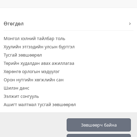
Өгөгдөл
Монгол хэлний тайлбар толь
Хуулийн этгээдийн улсын бүртгэл
Тусгай зөвшөөрөл
Төрийн худалдан авах ажиллагаа
Хөрөнгө орлогын мэдүүлэг
Орон нутгийн хөгжлийн сан
Шилэн данс
Ээлжит сонгууль
Ашигт малтмал тусгай зөвшөөрөл
Визуал дата
Зөвшөөрч байна
Шилэн данс 2019