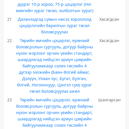
дүүрэг 10-р хороо, 75-р цэцэрлэг (Нэг
маягийн зураг төсөл, холболтын зураг)
21
Даланзадгад сумын нисэх хороололд
Хасагдсан
цэцэрлэгийн барилгын зураг төсөл
боловсруулах
22
Төрийн өмчийн цэцэрлэг, ерөнхий
Хасагдсан
боловсролын сургууль, дотуур байрны
нүхэн жорлонг орчин үеийн стандарт,
шаардлагад нийцсэн ариун цэврийн
байгууламжаар солих төслийн 4
дүгээр ээлжийн (Баян-Өлгий аймаг,
Дэлүүн, Улаан хус, Бугат, Булган,
Өлгий, Ногооннуур, Цэнгэл сум) зураг
төсөл боловсруулах ажил
23
Төрийн өмчийн цэцэрлэг, ерөнхий
Шалгарсан
боловсролын сургууль, дотуур байрны
нүхэн жорлонг орчин үеийн стандарт,
шаардлагад нийцсэн ариун цэврийн
байгууламжаар солих төслийн 4