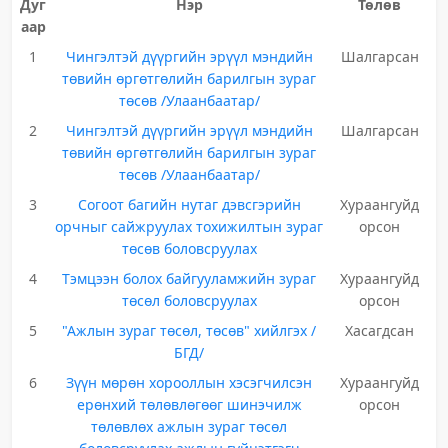
Дуг
Нэр
Төлөв
аар
1
Чингэлтэй дүүргийн эрүүл мэндийн
Шалгарсан
төвийн өргөтгөлийн барилгын зураг
төсөв /Улаанбаатар/
2
Чингэлтэй дүүргийн эрүүл мэндийн
Шалгарсан
төвийн өргөтгөлийн барилгын зураг
төсөв /Улаанбаатар/
3
Согоот багийн нутаг дэвсгэрийн
Хураангуйд
орчныг сайжруулах тохижилтын зураг
орсон
төсөв боловсруулах
4
Тэмцээн болох байгууламжийн зураг
Хураангуйд
төсөл боловсруулах
орсон
5
"Ажлын зураг төсөл, төсөв" хийлгэх /
Хасагдсан
БГД/
6
Зүүн мөрөн хорооллын хэсэгчилсэн
Хураангуйд
ерөнхий төлөвлөгөөг шинэчилж
орсон
төлөвлөх ажлын зураг төсөл