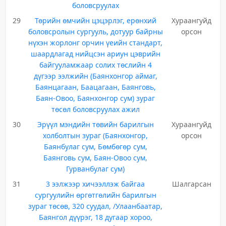
боловсруулах
29
Төрийн өмчийн цэцэрлэг, ерөнхий
Хураангуйд
боловсролын сургууль, дотуур байрны
орсон
нүхэн жорлонг орчин үеийн стандарт,
шаардлагад нийцсэн ариун цэврийн
байгууламжаар солих төслийн 4
дүгээр ээлжийн (Баянхонгор аймаг,
Баянцагаан, Баацагаан, Баянговь,
Баян-Овоо, Баянхонгор сум) зураг
төсөл боловсруулах ажил
30
Эрүүл мэндийн төвийн барилгын
Хураангуйд
холболтын зураг (Баянхонгор,
орсон
Баянбулаг сум, Бөмбөгөр сум,
Баянговь сум, Баян-Овоо сум,
Гурванбулаг сум)
31
3 ээлжээр хичээллэж байгаа
Шалгарсан
сургуулийн өргөтгөлийн барилгын
зураг төсөв, 320 суудал, /Улаанбаатар,
Баянгол дүүрэг, 18 дугаар хороо,