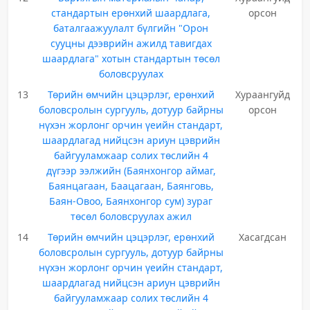
стандартын ерөнхий шаардлага,
орсон
баталгаажуулалт бүлгийн "Орон
сууцны дээврийн ажилд тавигдах
шаардлага" хотын стандартын төсөл
боловсруулах
13
Төрийн өмчийн цэцэрлэг, ерөнхий
Хураангуйд
боловсролын сургууль, дотуур байрны
орсон
нүхэн жорлонг орчин үеийн стандарт,
шаардлагад нийцсэн ариун цэврийн
байгууламжаар солих төслийн 4
дүгээр ээлжийн (Баянхонгор аймаг,
Баянцагаан, Баацагаан, Баянговь,
Баян-Овоо, Баянхонгор сум) зураг
төсөл боловсруулах ажил
14
Төрийн өмчийн цэцэрлэг, ерөнхий
Хасагдсан
боловсролын сургууль, дотуур байрны
нүхэн жорлонг орчин үеийн стандарт,
шаардлагад нийцсэн ариун цэврийн
байгууламжаар солих төслийн 4