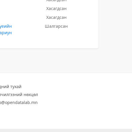
Хасагдсан
Хасагдсан
 үеийн
Шалгарсан
 ариун
дний тухай
лчилгээний нөхцөл
fo@opendatalab.mn