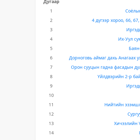
Дугаар
1
Соёлын
2
4 дүгээр хороо, 66, 6
3
Иргэд
4
Их-Уул су
5
Баян
6
Дорноговь аймаг дахь Анагаах 
7
Орон сууцын гадна фасадын дула
8
Үйлдвэрийн 2-р ба
9
Иргэд
10
11
Нийтийн эзэмшл
12
Сургу
13
Хичээлийн 
14