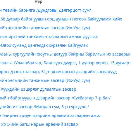
Нэр
 төвийн барилга /Дундговь, Дэлгэрцогт сум/
7, 68 дугаар байрнуудын орц дундын ногоон байгууламж хийх
ийн хөгжлийн танхимын засвар (Их-Уул сум)
мын иргэний танхимын засварын ажлыг дуусгах
-Овоо суманд цэнгэлдэх хүрээлэн байгуулах
ухааны сургуулийн оюутны дотуур байрны барилгын их засвары
алга /Улаанбаатар, Баянзүрх дүүрэг, 1 дүгээр хороо, 15 дугаар
йрны дээвэр засвар, ЗЦ-н дымососын дээврийн засварууд
ийн хөгжлийн танхимын засвар (Их-Уул сум)
Хүүхдийн цэцэрлэг дулаалгын засвар
ийн байрнуудын дээврийн засвар /Сүхбаатар 7-р баг/
улийн их засвар /Мандал сум, 3-р сургууль /
V байрны ариун цэврийн өрөөний засварын ажил
ГУУС-ийн багш нарын өрөөний засвар