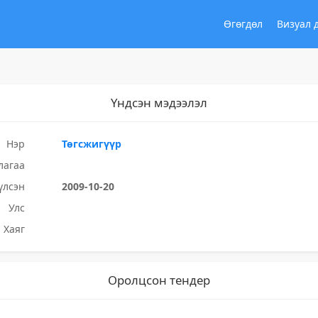
Өгөгдөл
Визуал 
Үндсэн мэдээлэл
Нэр
Төгсжигүүр
лагаа
үлсэн
2009-10-20
Улс
Хаяг
Оролцсон тендер