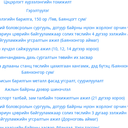
Цэцэрлэгт хүрээлэнгийн тохижилт
Гэрэлтүүлэг
лэгийн барилга, 150 ор /Төв, Баянцогт сум/
ий боловсролын сургууль, дотуур байрны нүхэн жорлонг орчин
ариун цэврийн байгууламжаар солих төслийн 4 дүгээр ээлжийн
йгууламжийн угсралтын ажил (Баянхонгор аймаг)
хүчдэл сайжруулах ажил (10, 12, 14 дүгээр хороо)
аянчандмань дахь сургалтын төвийн их засвар
 дулааны станц төслийн цахилгаан хангамж, дэд бүтэц /Баянхон
Баянхонгор сум/
исын барилгын металл фасад угсралт, суурилуулалт
Ажлын байрны дээвэр шинэчлэл
спорт талбай, зам талбайн тохижилтын ажил (21 дүгээр хороо)
ий боловсролын сургууль, дотуур байрны нүхэн жорлонг орчин
ариун цэврийн байгууламжаар солих төслийн 3 дугаар ээлжийн
йгууламжийн угсралтын ажил (Дорноговь аймаг)
н хаагчийн байрны засвар /Мандал, Хэрх тосгон/