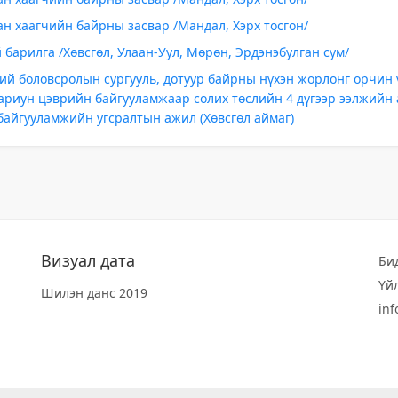
н хаагчийн байрны засвар /Мандал, Хэрх тосгон/
барилга /Хөвсгөл, Улаан-Уул, Мөрөн, Эрдэнэбулган сум/
ий боловсролын сургууль, дотуур байрны нүхэн жорлонг орчин
ариун цэврийн байгууламжаар солих төслийн 4 дүгээр ээлжийн
байгууламжийн угсралтын ажил (Хөвсгөл аймаг)
Визуал дата
Би
Үй
Шилэн данс 2019
in