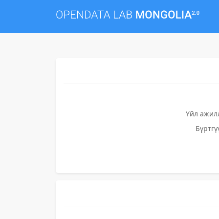
Үйл ажил
Бүртгү