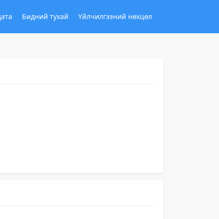
дата
Бидний тухай
Үйлчилгээний нөхцөл