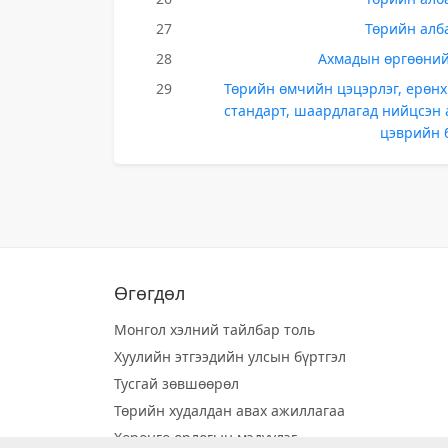
27
Төрийн алба
28
Ахмадын өргөөний 
29
Төрийн өмчийн цэцэрлэг, ерөнх
стандарт, шаардлагад нийцсэн 
цэврийн 
Өгөгдөл
Монгол хэлний тайлбар толь
Хуулийн этгээдийн улсын бүртгэл
Тусгай зөвшөөрөл
Төрийн худалдан авах ажиллагаа
Хөрөнгө орлогын мэдүүлэг