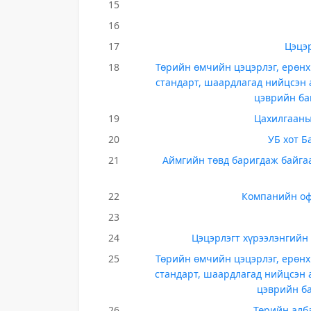
15
16
17
Цэцэр
18
Төрийн өмчийн цэцэрлэг, ерөнх
стандарт, шаардлагад нийцсэн 
цэврийн ба
19
Цахилгааны 
20
УБ хот Б
21
Аймгийн төвд баригдаж байгаа
22
Компанийн оф
23
24
Цэцэрлэгт хүрээлэнгийн 
25
Төрийн өмчийн цэцэрлэг, ерөнх
стандарт, шаардлагад нийцсэн 
цэврийн ба
26
Төрийн алба