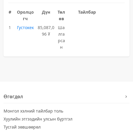
#
Оролцо
Дүн
Төл
Тайлбар
гч
өв
1
Густокек
85,087,0
Ша
96 ₮
лга
рса
н
Өгөгдөл
Монгол хэлний тайлбар толь
Хуулийн этгээдийн улсын бүртгэл
Тусгай зөвшөөрөл