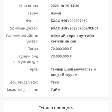
Нээх огноо
2023-10-20 14:30
Төрөл
Ажил
Дугаар
БХАОНӨГ/202307062
Урилгын дугаар
БХАОНӨГ/202307062/03/01
Санхүүжилтийн эх
Аймгийн орон нутгийн
үүсвэр
хөгжлийн сан
Төсөв
70,000,000 ₮
Тухайн онд
70,000,000 ₮
санхүүжих дүн
Арга
Тендер шалгаруулалтын
онцгой журам
Багц тендер эсэх
Үгүй
Цахим тендер эсэх
Тийм
Тендер оролцогч