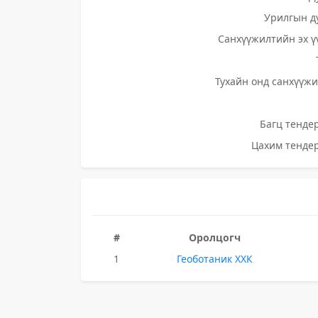
Урилгын д
Санхүүжилтийн эх ү
Тухайн онд санхүүжи
Багц тендер
Цахим тендер
#
Оролцогч
1
Геоботаник ХХК