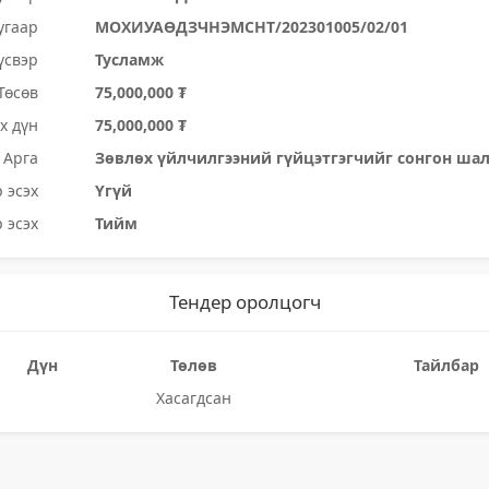
угаар
МОХИУАӨДЗЧНЭМСНТ/202301005/02/01
үсвэр
Тусламж
Төсөв
75,000,000 ₮
х дүн
75,000,000 ₮
Арга
Зөвлөх үйлчилгээний гүйцэтгэгчийг сонгон ша
 эсэх
Үгүй
 эсэх
Тийм
Тендер оролцогч
Дүн
Төлөв
Тайлбар
Хасагдсан