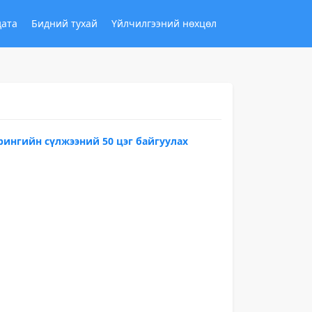
дата
Бидний тухай
Үйлчилгээний нөхцөл
рингийн сүлжээний 50 цэг байгуулах