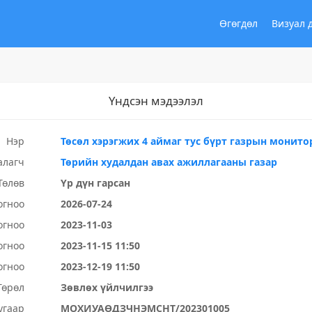
Өгөгдөл
Визуал 
Үндсэн мэдээлэл
Нэр
Төсөл хэрэгжих 4 аймаг тус бүрт газрын монито
алагч
Төрийн худалдан авах ажиллагааны газар
Төлөв
Үр дүн гарсан
огноо
2026-07-24
огноо
2023-11-03
огноо
2023-11-15 11:50
огноо
2023-12-19 11:50
Төрөл
Зөвлөх үйлчилгээ
угаар
МОХИУАӨДЗЧНЭМСНТ/202301005