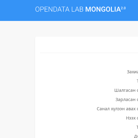
Захи
Шалгасан 
Зарласан 
Санал хүлээн авах 
Нээх 
Д