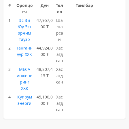
#
Оролцо
Дүн
Төл
Тайлбар
гч
өв
1
Эс Эй
47,957,0
Ша
Юу Зэт
00 ₮
лга
эрчим
рса
тауэр
н
2
Ганганн
44,924,0
Хас
үүр ХХК
00 ₮
агд
сан
3
МЕСА
48,807,4
Хас
инжене
13 ₮
агд
ринг
сан
ХХК
4
Купрум
45,100,0
Хас
энерги
00 ₮
агд
сан