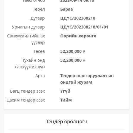
Нээх огноо
2023-09-14 09:10
Төрөл
Бараа
Дугаар
ЦДҮС/202308218
Урилгын дугаар
ЦДҮС/202308218/01/01
Санхүүжилтийн эх
Өөрийн хөрөнгө
үүсвэр
Төсөв
52,200,000 ₮
Тухайн онд
52,200,000 ₮
санхүүжих дүн
Арга
Тендер шалгаруулалтын
онцгой журам
Багц тендер эсэх
Үгүй
Цахим тендер эсэх
Тийм
Тендер оролцогч