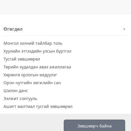
Өгөгдөл
Монгол хэлний тайлбар толь
Хуулийн этгээдийн улсын бүртгэл
Тусгай зөвшөөрөл
Төрийн худалдан авах ажиллагаа
Хөрөнгө орлогын мэдүүлэг
Орон нутгийн хөгжлийн сан
Шилэн данс
Ээлжит сонгууль
Ашигт малтмал тусгай зөвшөөрөл
Визуал дата
Зөвшөөрч байна