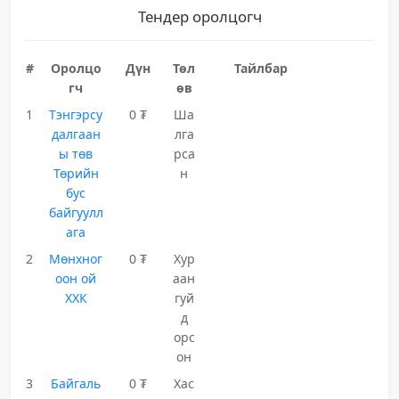
Тендер оролцогч
#
Оролцо
Дүн
Төл
Тайлбар
гч
өв
1
Тэнгэрсу
0 ₮
Ша
далгаан
лга
ы төв
рса
Төрийн
н
бус
байгуулл
ага
2
Мөнхног
0 ₮
Хур
оон ой
аан
ХХК
гуй
д
орс
он
3
Байгаль
0 ₮
Хас