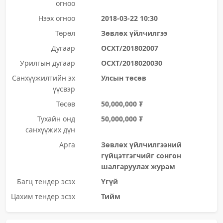
огноо
Нээх огноо
2018-03-22 10:30
Төрөл
Зөвлөх үйлчилгээ
Дугаар
ОСХТ/201802007
Урилгын дугаар
ОСХТ/2018020030
Санхүүжилтийн эх
Улсын төсөв
үүсвэр
Төсөв
50,000,000 ₮
Тухайн онд
50,000,000 ₮
санхүүжих дүн
Арга
Зөвлөх үйлчилгээний
гүйцэтгэгчийг сонгон
шалгаруулах журам
Багц тендер эсэх
Үгүй
Цахим тендер эсэх
Тийм