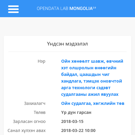
Үндсэн мэдээлэл
Нэр
Ойн хөнөөлт шавж, өвчний
хэт олшролын өнөөгийн
байдал, цаашдын чиг
хандлага, тэмцэх оновчтой
арга технологи сэдэвт
судалгааны ажил явуулах
Захиалагч
Ойн судалгаа, хөгжлийн төв
Төлөв
Үр дүн гарсан
Зарласан огноо
2018-03-15
Санал хүлээн авах
2018-03-22 10:00