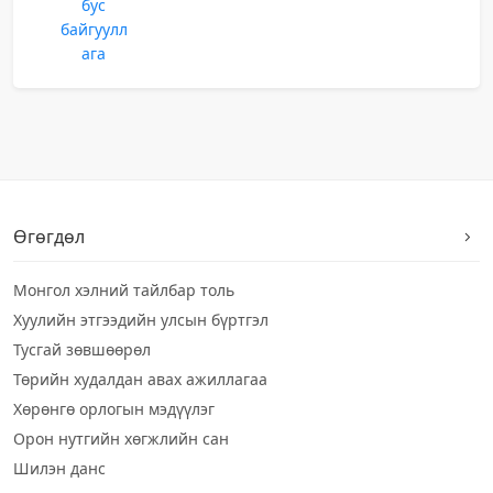
бус
байгуулл
ага
Өгөгдөл
Монгол хэлний тайлбар толь
Хуулийн этгээдийн улсын бүртгэл
Тусгай зөвшөөрөл
Төрийн худалдан авах ажиллагаа
Хөрөнгө орлогын мэдүүлэг
Орон нутгийн хөгжлийн сан
Шилэн данс