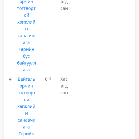
орчин
агд
тогтворт
сан
ой
хөгжлий
н
санаачл
ага
Төрийн
бус
байгуулл
ага
4
Байгаль
0 ₮
Хас
орчин
агд
тогтворт
сан
ой
хөгжлий
н
санаачл
ага
Төрийн