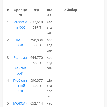
#
Оролцо
Дүн
Төл
Тайлбар
гч
өв
1
Инжхам
632,618,
Хас
и ХХК
597 ₮
агд
сан
2
ААББ
698,834,
Хас
ХХК
800 ₮
агд
сан
3
Чандма
644,770,
Хас
нь
680 ₮
агд
хангай
сан
ХХК
4
Глобалге
596,377,
Ша
йтвэй
892 ₮
лга
ХХК
рса
н
5
МОКСАН
652,114,
Хас