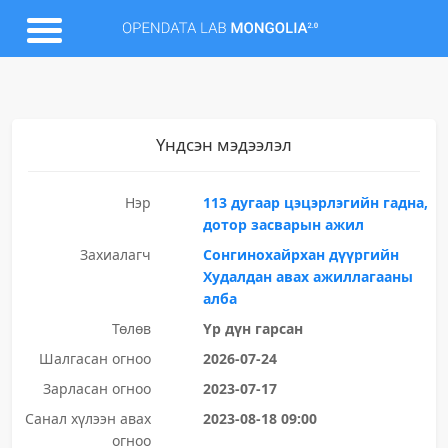
Үндсэн мэдээлэл
Нэр
113 дугаар цэцэрлэгийн гадна,
дотор засварын ажил
Захиалагч
Сонгинохайрхан дүүргийн
Худалдан авах ажиллагааны
алба
Төлөв
Үр дүн гарсан
Шалгасан огноо
2026-07-24
Зарласан огноо
2023-07-17
Санал хүлээн авах
2023-08-18 09:00
огноо