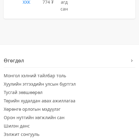
ХХК
774 ₮
агд
сан
Өгөгдөл
Монгол хэлний тайлбар толь
Хуулийн этгээдийн улсын бүртгэл
Тусгай зөвшөөрөл
Төрийн худалдан авах ажиллагаа
Хөрөнгө орлогын мэдүүлэг
Орон нутгийн хөгжлийн сан
Шилэн данс
Ээлжит сонгууль