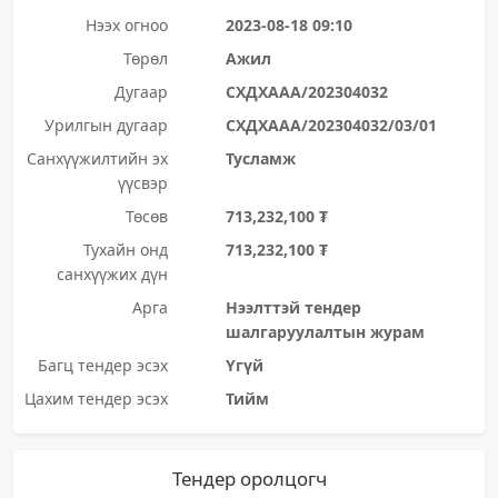
Нээх огноо
2023-08-18 09:10
Төрөл
Ажил
Дугаар
СХДХААА/202304032
Урилгын дугаар
СХДХААА/202304032/03/01
Санхүүжилтийн эх
Тусламж
үүсвэр
Төсөв
713,232,100 ₮
Тухайн онд
713,232,100 ₮
санхүүжих дүн
Арга
Нээлттэй тендер
шалгаруулалтын журам
Багц тендер эсэх
Үгүй
Цахим тендер эсэх
Тийм
Тендер оролцогч