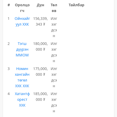
#
Оролцо
Дүн
Төл
Тайлбар
гч
өв
1
Ойнхайг
156,339,
Илг
уул ХХК
343 ₮
ээг
дсэ
н
2
Тэгш
180,000,
Илг
дүүрэн
000 ₮
ээг
ММОМ
дсэ
н
3
Номин
175,000,
Илг
хангайн
000 ₮
ээг
төгөл
дсэ
ХХК ХХК
н
4
Хатантф
185,000,
Илг
орест
000 ₮
ээг
ХХК
дсэ
н