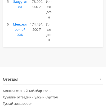
5
Залуутөг
178,000,
Илг
өл
000 ₮
ээг
дсэ
н
6
Мөнхног
174,434,
Илг
оон ой
500 ₮
ээг
ХХК
дсэ
н
Өгөгдөл
Монгол хэлний тайлбар толь
Хуулийн этгээдийн улсын бүртгэл
Тусгай зөвшөөрөл