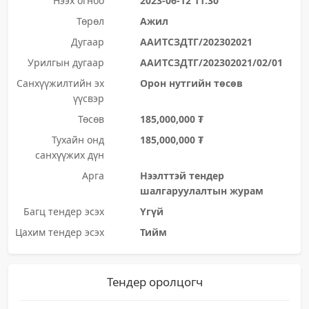
Нээх огноо
2023-06-12 11:30
Төрөл
Ажил
Дугаар
ААИТСЗДТГ/202302021
Урилгын дугаар
ААИТСЗДТГ/202302021/02/01
Санхүүжилтийн эх
Орон нутгийн төсөв
үүсвэр
Төсөв
185,000,000 ₮
Тухайн онд
185,000,000 ₮
санхүүжих дүн
Арга
Нээлттэй тендер
шалгаруулалтын журам
Багц тендер эсэх
Үгүй
Цахим тендер эсэх
Тийм
Тендер оролцогч