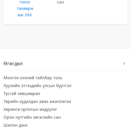
тоног
сан
төхөөрө
мж ХХК
Өгөгдөл
Монгол хэлний тайлбар толь
Хуулийн этгээдийн улсын бүртгэл
Тусгай зөвшөөрөл
Төрийн худалдан авах ажиллагаа
Хөрөнгө орлогын мэдүүлэг
Орон нутгийн хөгжлийн сан
Шилэн данс