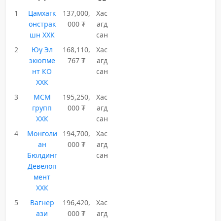
1
Цамхагк
137,000,
Хас
онстрак
000 ₮
агд
шн ХХК
сан
2
Юу Эл
168,110,
Хас
экюпме
767 ₮
агд
нт КО
сан
ХХК
3
МСМ
195,250,
Хас
групп
000 ₮
агд
ХХК
сан
4
Монголи
194,700,
Хас
ан
000 ₮
агд
Бюлдинг
сан
Девелоп
мент
ХХК
5
Вагнер
196,420,
Хас
ази
000 ₮
агд