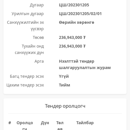
Дугаар
ЦШ/202301205
Урилгын дугаар
ЦШ/202301205/02/01
Санхүүжилтийн эх
Өөрийн хөрөнгө
үүсвэр
Төсөв
236,943,000 ₮
Тухайн онд
236,943,000 ₮
санхүүжих дүн
Арга
Нээлттэй тендер
шалгаруулалтын журам
Багц тендер эсэх
Үгүй
Цахим тендер эсэх
Тийм
Тендер оролцогч
#
Оролцо
Дүн
Төл
Тайлбар
гч
өв