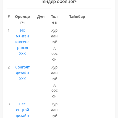
Тендер оролцогч
#
Оролцо
Дүн
Төл
Тайлбар
гч
өв
1
Их
Хур
мянган
аан
инжене
гуй
рчлэл
д
ХХК
орс
он
2
Сонголт
Хур
дизайн
аан
ХХК
гуй
д
орс
он
3
Бес
Хур
онцгой
аан
дизайн
гуй