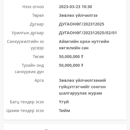
Нээх огноо
2023-03-23 10:30
Төрөл
Зөвлөх үйлчилгээ
Дугаар
ДУГАОНӨГ/202312025
Урилгын дугаар
ДУГАОНӨГ/202312025/02/01
Санхүүжилтийн эх
Аймгийн орон нутгийн
үүсвэр
хөгжлийн сан
Төсөв
50,000,000 ₮
Тухайн онд
50,000,000 ₮
санхүүжих дүн
Арга
Зөвлөх үйлчилгээний
гүйцэтгэгчийг сонгон
шалгаруулах журам
Багц тендер эсэх
Үгүй
Цахим тендер эсэх
Тийм