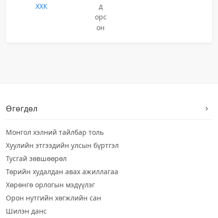
ХХК
д
орс
он
Өгөгдөл
Монгол хэлний тайлбар толь
Хуулийн этгээдийн улсын бүртгэл
Тусгай зөвшөөрөл
Төрийн худалдан авах ажиллагаа
Хөрөнгө орлогын мэдүүлэг
Орон нутгийн хөгжлийн сан
Шилэн данс