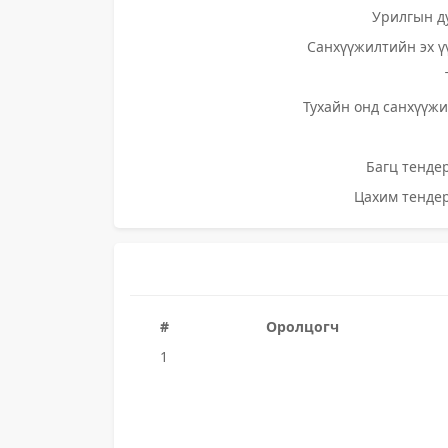
Урилгын д
Санхүүжилтийн эх ү
Тухайн онд санхүүжи
Багц тендер
Цахим тендер
#
Оролцогч
1