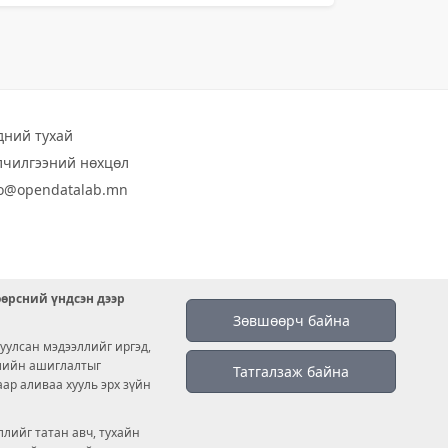
дний тухай
лчилгээний нөхцөл
fo@opendatalab.mn
өөрсний үндсэн дээр
Зөвшөөрч байна
уулсан мэдээллийг иргэд,
емийн ашиглалтыг
Татгалзаж байна
аар аливаа хууль эрх зүйн
лийг татан авч, тухайн