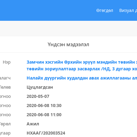
Өгөгдөл
Визуал 
Үндсэн мэдээлэл
Нэр
Замчин хэсгийн Өрхийн эрүүл мэндийн төвийн 
төвийн зориулалтаар засварлах /НД, 3 дугаар х
алагч
Налайх дүүргийн худалдан авах ажиллагааны а
Төлөв
Цуцлагдсан
огноо
2020-05-07
огноо
2020-06-08 10:30
огноо
2020-06-08 11:00
Төрөл
Ажил
угаар
НХААГ/202003524