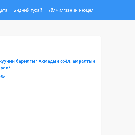
дата
Бидний тухай
Үйлчилгээний нөхцөл
хуучин барилгыг Ахмадын соёл, амралтын
ороо/
лба