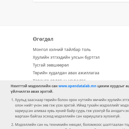
Өгөгдөл
Монгол хэлний тайлбар толь
Хуулийн этгээдийн улсын бүртгэл
Тусгай зөвшөөрөл
Төрийн худалдан авах ажиллагаа
Хөрөнгө орлогын мэдүүлэг
Нээлттэй мэдээллийн сан
www.opendatalab.mn
цахим хуудсыг аш
Орон нутгийн хөгжлийн сан
үйлчилгээ авах эрхтэй.
Шилэн данс
Хуульд зааснаар төрийн болон орон нутгийн өмчийн хуулийн этгээ
Ээлжит сонгууль
олон нийт үнэн зөв гэж үзэх эрхтэй. Иймд тухайн мэдээллийг мэд
хариуцсан аливаа хувь хүний байр суурь гэж үзэхгүй ба анхдагч э
Ашигт малтмал тусгай зөвшөөрөл
маргаан байгаа эсэхэд мэдээллийн сан хариуцлага хүлээхгүй.
Мэдээллийн сан нь техникийн нөхцөл, боломжоос шалтгаалан тод