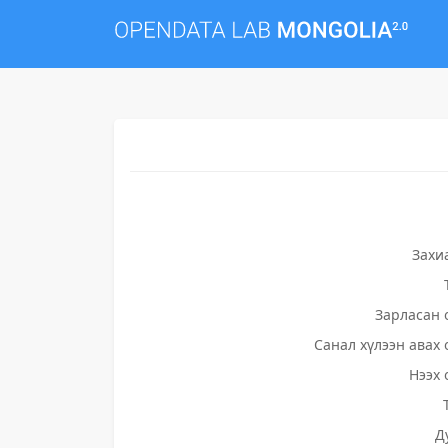
Захи
Зарласан 
Санал хүлээн авах 
Нээх 
Д