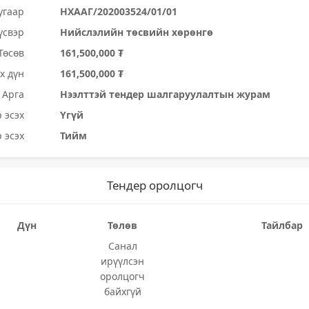
угаар
НХААГ/202003524/01/01
үсвэр
Нийслэлийн төсвийн хөрөнгө
Төсөв
161,500,000 ₮
х дүн
161,500,000 ₮
Арга
Нээлттэй тендер шалгаруулалтын журам
 эсэх
Үгүй
 эсэх
Тийм
Тендер оролцогч
Дүн
Төлөв
Тайлбар
Санал
ирүүлсэн
оролцогч
байхгүй