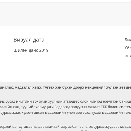
Визуал дата
Би
Үй
Шилэн данс 2019
in
иглах, мэдээлэл хайх, түгээх хэн бүхэн доорх нөхцөлийг хүлээн зөвш
д, бусад нийтийн эрх зүйн хуулийн этгээдээс олон нийтэд нээлттэй байрш
ээллийн сан, түүнийг хариуцагч Бодлогод залуусын хяналт ТББ болон сист
х сурвалжаас хүлээн авсан мэдээллийн үнэн зөв эсэх, тухай мэдээллийн тал
орхой цаг хугацааны давтамжтайгаар албан ёсны эх сурвалжуудаас мэдээл
© 2026 OPENDATA LAB MONGOLIA.