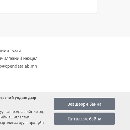
дний тухай
лчилгээний нөхцөл
fo@opendatalab.mn
өөрсний үндсэн дээр
Зөвшөөрч байна
уулсан мэдээллийг иргэд,
емийн ашиглалтыг
Татгалзаж байна
аар аливаа хууль эрх зүйн