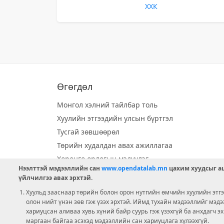
ХХК
Өгөгдөл
Монгол хэлний тайлбар толь
Хуулийн этгээдийн улсын бүртгэл
Тусгай зөвшөөрөл
Төрийн худалдан авах ажиллагаа
Хөрөнгө орлогын мэдүүлэг
Нээлттэй мэдээллийн сан
www.opendatalab.mn
цахим хуудсыг аш
Орон нутгийн хөгжлийн сан
үйлчилгээ авах эрхтэй.
Шилэн данс
Хуульд зааснаар төрийн болон орон нутгийн өмчийн хуулийн этгээ
Ээлжит сонгууль
олон нийт үнэн зөв гэж үзэх эрхтэй. Иймд тухайн мэдээллийг мэд
хариуцсан аливаа хувь хүний байр суурь гэж үзэхгүй ба анхдагч э
Ашигт малтмал тусгай зөвшөөрөл
маргаан байгаа эсэхэд мэдээллийн сан хариуцлага хүлээхгүй.