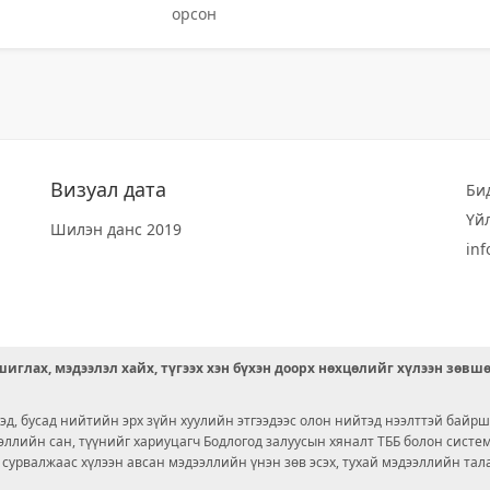
орсон
Визуал дата
Би
Үй
Шилэн данс 2019
in
иглах, мэдээлэл хайх, түгээх хэн бүхэн доорх нөхцөлийг хүлээн зөвш
д, бусад нийтийн эрх зүйн хуулийн этгээдээс олон нийтэд нээлттэй байрш
ээллийн сан, түүнийг хариуцагч Бодлогод залуусын хяналт ТББ болон сист
х сурвалжаас хүлээн авсан мэдээллийн үнэн зөв эсэх, тухай мэдээллийн тал