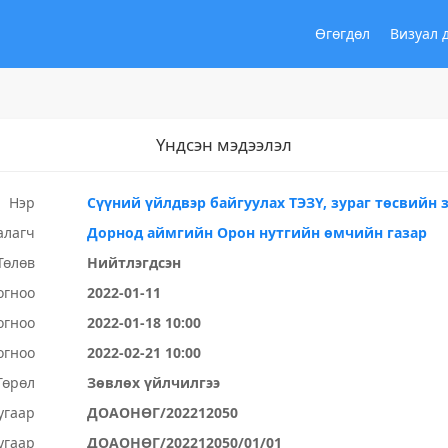
Өгөгдөл
Визуал 
Үндсэн мэдээлэл
Нэр
Сүүний үйлдвэр байгуулах ТЭЗҮ, зураг төсвийн 
алагч
Дорнод аймгийн Орон нутгийн өмчийн газар
Төлөв
Нийтлэгдсэн
огноо
2022-01-11
огноо
2022-01-18 10:00
огноо
2022-02-21 10:00
Төрөл
Зөвлөх үйлчилгээ
угаар
ДОАОНӨГ/202212050
угаар
ДОАОНӨГ/202212050/01/01