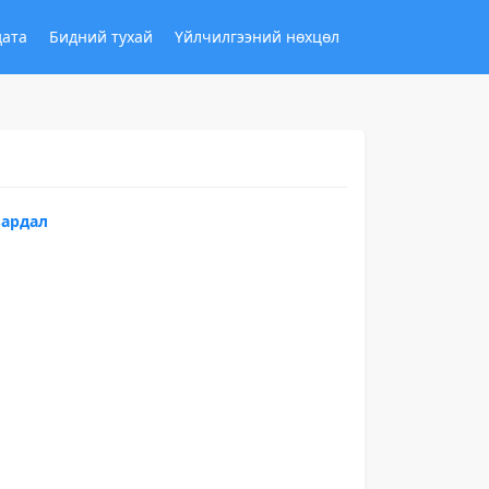
дата
Бидний тухай
Үйлчилгээний нөхцөл
зардал