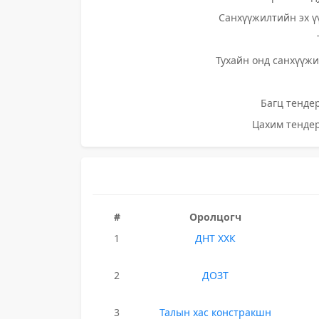
Санхүүжилтийн эх ү
Тухайн онд санхүүжи
Багц тендер
Цахим тендер
#
Оролцогч
1
ДНТ ХХК
2
ДОЗТ
3
Талын хас констракшн