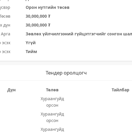
үсвэр
Орон нутгийн төсөв
Төсөв
30,000,000 ₮
х дүн
30,000,000 ₮
Арга
Зөвлөх үйлчилгээний гүйцэтгэгчийг сонгон ша
 эсэх
Үгүй
 эсэх
Тийм
Тендер оролцогч
Дүн
Төлөв
Тайлбар
Хураангуйд
орсон
Хураангуйд
орсон
Хураангуйд