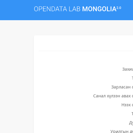
Захи
Зарласан 
Санал хүлээн авах 
Нээх 
Д
Урилгын д