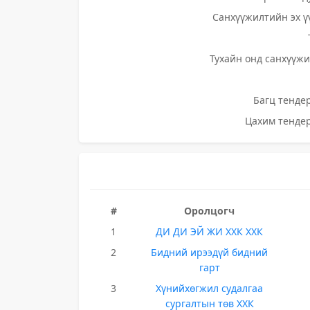
Санхүүжилтийн эх ү
Тухайн онд санхүүжи
Багц тендер
Цахим тендер
#
Оролцогч
1
ДИ ДИ ЭЙ ЖИ ХХК ХХК
2
Бидний ирээдүй бидний
гарт
3
Хүнийхөгжил судалгаа
сургалтын төв ХХК