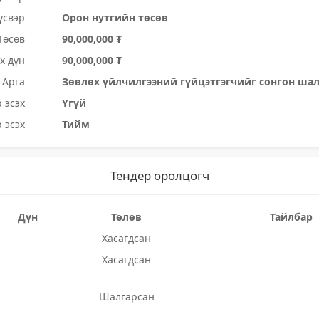
үсвэр
Орон нутгийн төсөв
Төсөв
90,000,000 ₮
х дүн
90,000,000 ₮
Арга
Зөвлөх үйлчилгээний гүйцэтгэгчийг сонгон ша
 эсэх
Үгүй
 эсэх
Тийм
Тендер оролцогч
Дүн
Төлөв
Тайлбар
Хасагдсан
Хасагдсан
Шалгарсан