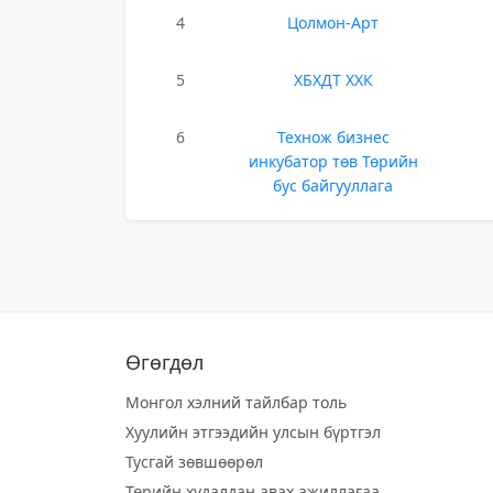
4
Цолмон-Арт
5
ХБХДТ ХХК
6
Технож бизнес
инкубатор төв Төрийн
бус байгууллага
Өгөгдөл
Монгол хэлний тайлбар толь
Хуулийн этгээдийн улсын бүртгэл
Тусгай зөвшөөрөл
Төрийн худалдан авах ажиллагаа