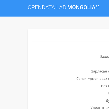
Захи
Зарласан 
Санал хүлээн авах 
Нээх 
Д
Урилгын д