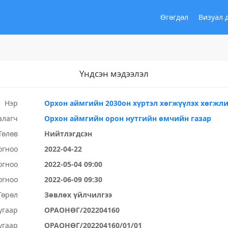
Өгөгдөл
Визуал 
Үндсэн мэдээлэл
Нэр
Орхон аймгийн 2030он хүртэл хөгжүүлэх хөгжли
алагч
Орхон аймгийн орон нутгийн өмчийн газар
Төлөв
Нийтлэгдсэн
огноо
2022-04-22
огноо
2022-05-04 09:00
огноо
2022-06-09 09:30
Төрөл
Зөвлөх үйлчилгээ
угаар
ОРАОНӨГ/202204160
угаар
ОРАОНӨГ/202204160/01/01