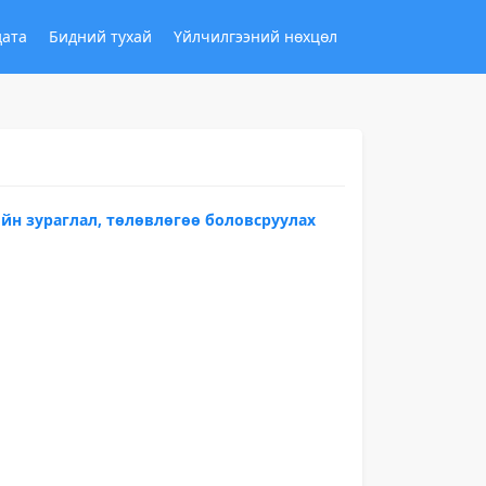
дата
Бидний тухай
Үйлчилгээний нөхцөл
йн зураглал, төлөвлөгөө боловсруулах