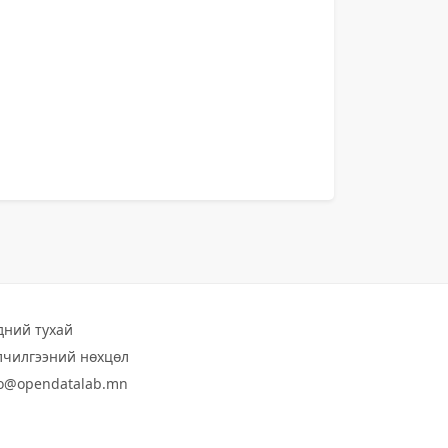
дний тухай
лчилгээний нөхцөл
fo@opendatalab.mn