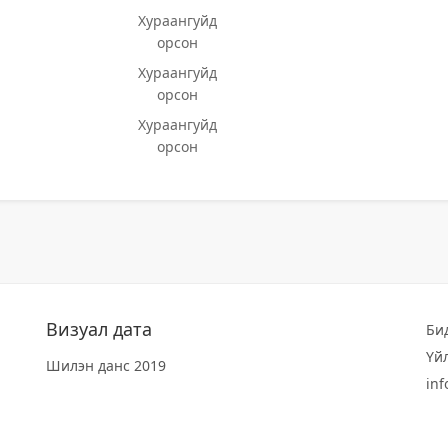
Хураангуйд
орсон
Хураангуйд
орсон
Хураангуйд
орсон
Визуал дата
Би
Үй
Шилэн данс 2019
in