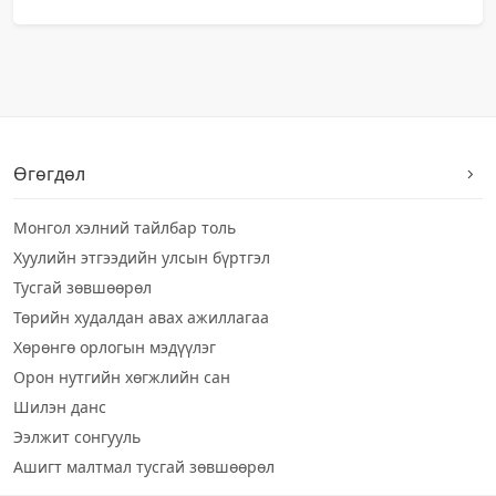
Өгөгдөл
Монгол хэлний тайлбар толь
Хуулийн этгээдийн улсын бүртгэл
Тусгай зөвшөөрөл
Төрийн худалдан авах ажиллагаа
Хөрөнгө орлогын мэдүүлэг
Орон нутгийн хөгжлийн сан
Шилэн данс
Ээлжит сонгууль
Ашигт малтмал тусгай зөвшөөрөл