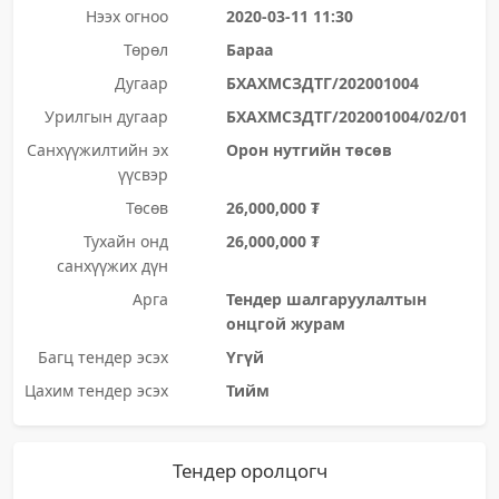
Нээх огноо
2020-03-11 11:30
Төрөл
Бараа
Дугаар
БХАХМСЗДТГ/202001004
Урилгын дугаар
БХАХМСЗДТГ/202001004/02/01
Санхүүжилтийн эх
Орон нутгийн төсөв
үүсвэр
Төсөв
26,000,000 ₮
Тухайн онд
26,000,000 ₮
санхүүжих дүн
Арга
Тендер шалгаруулалтын
онцгой журам
Багц тендер эсэх
Үгүй
Цахим тендер эсэх
Тийм
Тендер оролцогч