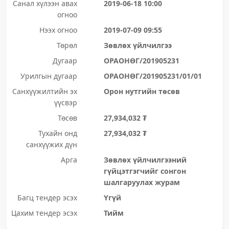
Санал хүлээн авах
2019-06-18 10:00
огноо
Нээх огноо
2019-07-09 09:55
Төрөл
Зөвлөх үйлчилгээ
Дугаар
ОРАОНӨГ/201905231
Урилгын дугаар
ОРАОНӨГ/201905231/01/01
Санхүүжилтийн эх
Орон нутгийн төсөв
үүсвэр
Төсөв
27,934,032 ₮
Тухайн онд
27,934,032 ₮
санхүүжих дүн
Арга
Зөвлөх үйлчилгээний
гүйцэтгэгчийг сонгон
шалгаруулах журам
Багц тендер эсэх
Үгүй
Цахим тендер эсэх
Тийм