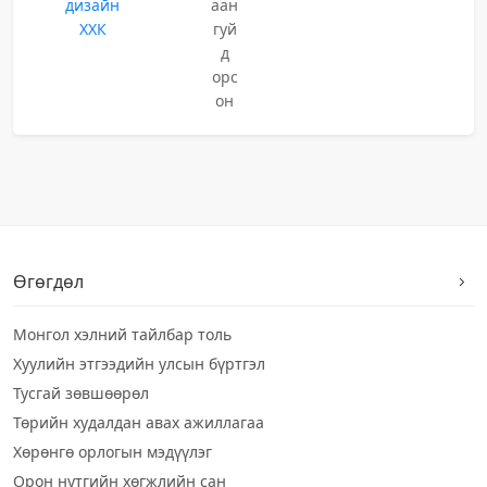
дизайн
аан
ХХК
гуй
д
орс
он
Өгөгдөл
Монгол хэлний тайлбар толь
Хуулийн этгээдийн улсын бүртгэл
Тусгай зөвшөөрөл
Төрийн худалдан авах ажиллагаа
Хөрөнгө орлогын мэдүүлэг
Орон нутгийн хөгжлийн сан