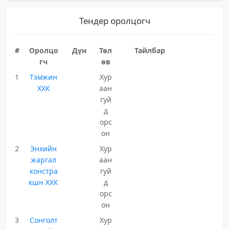
Тендер оролцогч
#
Оролцо
Дүн
Төл
Тайлбар
гч
өв
1
Тэмжин
Хур
ХХК
аан
гуй
д
орс
он
2
Энхийн
Хур
жаргал
аан
констра
гуй
кшн ХХК
д
орс
он
3
Сонголт
Хур