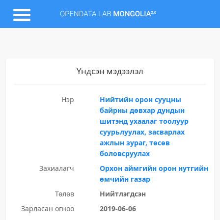
Үндсэн мэдээлэл
Нэр
Нийтийн орон сууцны
байрны дөвхар дундын
шитэнд ухаалаг тоолуур
суурьлуулах, засварлах
ажлын зураг, төсөв
боловсруулах
Захиалагч
Орхон аймгийн орон нутгийн
өмчийн газар
Төлөв
Нийтлэгдсэн
Зарласан огноо
2019-06-06